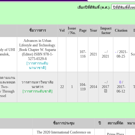
เลือกปีที่ตีพิมพิ์ (ค.ศ.):
Issue
Impact
ชื่อวารสาร
Vol
Page
Year
Citation
/ No.
factor
Advances in Urban
Lifestyle and Technology.
udy of UHI
ฺBook Chapter W. Suparta
107-
- /
-
/ 2021-
anulok,
(Editor) ISBN 978-1-
2021
Sc
116
2021
08-25
5275-6529-6
[วารสารระดับ
นานาชาติ]
ตรตามแกน
บและหลอด
วารสารมหาวิทยาลัย
- /
0
/
104-
f Two-
นเรศวร
22
1
2014
2017
2017-
119
w Through
[วารสารระดับชาติ]
06-12
essel
ชื่อการประชุม
ปี
สถานที่จัด
หมาย
The 2020 International Conference on
Prime Plaza