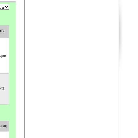
DB.
opus
TCI
เหตุ