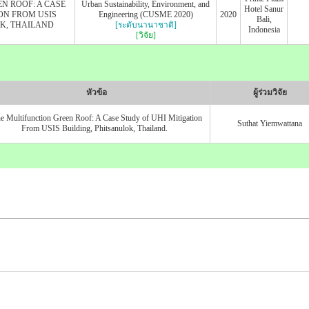
N ROOF: A CASE
Urban Sustainability, Environment, and
Hotel Sanur
ON FROM USIS
Engineering (CUSME 2020)
2020
Bali,
K, THAILAND
[ระดับนานาชาติ]
Indonesia
[วิจัย]
หัวข้อ
ผู้ร่วมวิจัย
e Multifunction Green Roof: A Case Study of UHI Mitigation
Suthat Yiemwattana
From USIS Building, Phitsanulok, Thailand.