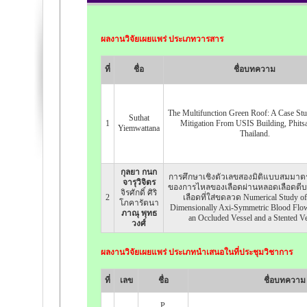
ผลงานวิจัยเผยแพร่ ประเภทวารสาร
ที่
ชื่อ
ชื่อบทความ
The Multifunction Green Roof: A Case St
Suthat
1
Mitigation From USIS Building, Phits
Yiemwattana
Thailand.
กุลยา กนก
การศึกษาเชิงตัวเลขสองมิติแบบสมมา
จารุวิจิตร
ของการไหลของเลือดผ่านหลอดเลือดตี
จิรศักดิ์ ศิริ
2
เลือดที่ใส่ขดลวด Numerical Study o
โภคารัตนา
Dimensionally Axi-Symmetric Blood Flo
ภาณุ พุทธ
an Occluded Vessel and a Stented V
วงศ์
ผลงานวิจัยเผยแพร่ ประเภทนำเสนอในที่ประชุมวิชาการ
ที่
เลข
ชื่อ
ชื่อบทความ
P.