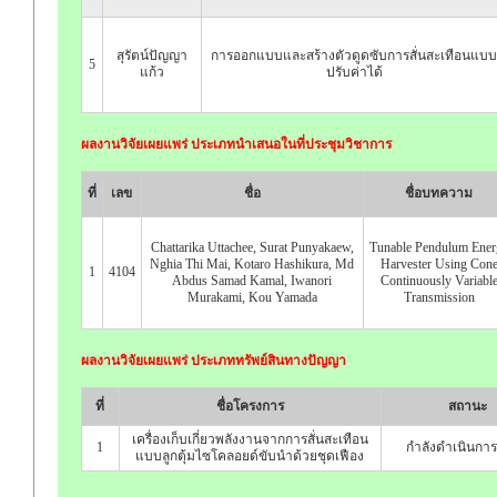
สุรัตน์ปัญญา
การออกแบบและสร้างตัวดูดซับการสั่นสะเทือนแบบ
5
แก้ว
ปรับค่าได้
ผลงานวิจัยเผยแพร่ ประเภทนำเสนอในที่ประชุมวิชาการ
ที่
เลข
ชื่อ
ชื่อบทความ
Chattarika Uttachee, Surat Punyakaew,
Tunable Pendulum Ener
Nghia Thi Mai, Kotaro Hashikura, Md
Harvester Using Con
1
4104
Abdus Samad Kamal, Iwanori
Continuously Variabl
Murakami, Kou Yamada
Transmission
ผลงานวิจัยเผยแพร่ ประเภททรัพย์สินทางปัญญา
ที่
ชื่อโครงการ
สถานะ
เครื่องเก็บเกี่ยวพลังงานจากการสั่นสะเทือน
1
กำลังดำเนินการ
แบบลูกตุ้มไซโคลอยด์ขับนำด้วยชุดเฟือง