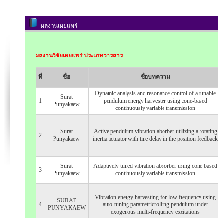
ผลงานเผยแพร่
ผลงานวิจัยเผยแพร่ ประเภทวารสาร
ที่
ชื่อ
ชื่อบทความ
Dynamic analysis and resonance control of a tunable
Surat
1
pendulum energy harvester using cone-based
Punyakaew
continuously variable transmission
Surat
Active pendulum vibration aborber utilizing a rotating
2
Punyakaew
inertia actuator with tine delay in the position feedback
Surat
Adaptively tuned vibration absorber using cone based
3
Punyakaew
continuously variable transmission
Vibration energy harvesting for low frequency using
SURAT
4
auto-tuning parametricrolling pendulum under
PUNYAKAEW
exogenous multi-frequency excitations