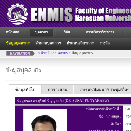
หน้าหลัก
บุคลากร
วิจัย
การบริการวิชาการ
ข้อมูลบุคลากร
จำนวนบุคลากร
ตำแหน่งวิชาการ
รางวัล
:
หน้าหลัก
>
บุคลากร
> ข้อมูลบุคลากร
ข้อมูลบุคลากร
ข้อมูลทั่วไป
ตารางสอน
อบรมฯ/สัมมนา/ประชุม/อื่นๆ
ข้อมูลของ ดร.สุรัตน์ ปัญญาแก้ว (DR. SURAT PUNYAKAEW)
รหัสอาจารย์/เจ้าหน้าที่ :
G03
ชื่อ - นามสกุล :
สุรั
สังกัด :
ภาคว