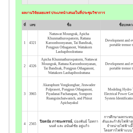
ผลงานวิจัยเผยแพร่ ประเภทนำเสนอในที่ประชุมวิชาการ
ที่
เลข
ชื่อ
ชื่อบทค
Nattawat Moungrak, Apicha
Khunmathurospatorm, Rattana
Development and ev
1
4321
Karoonboonyanan, Tai Bandisak,
portable tremor 
Pongpun Othaganont, Wattakorn
Laohapiboolrattana
Apicha Khunmathurospatorm, Nattawat
Moungrak, Rattana Karoonboonyanan,
Development and ev
2
4326
Tai Bandisak, Pongpun Othaganont,
portable tremor 
Wattakorn Laohapiboolrattana
Akaraphunt Vongkunghae, Jirawadee
Polprasert, Pongpun Othaganont,
Modeling Hydro T
3
3965
Piyadanai Pachanapan, Somporn
Electrical Power Ge
Ruangsinchaiwanich, and Phisut
System Identificati
Apichayakul
การศึกษาผลกระทบ
ปิยดนัย ภาชนะพรรณ์
, ปองพันธ์ โอทกา
ดันและกำลังไฟฟ้าส
4
2565
นนท์ และ อนันต์ชัย อยู่แก้ว
จำหน่ายไฟฟ้าเมื
โดยสารไฟฟ้าแบบโ