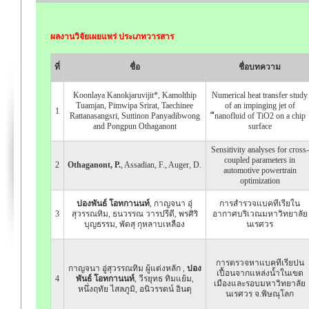
ผลงานวิจัยเผยแพร่ ประเภทวารสาร
ที่
ชื่อ
ชื่อบทความ
Koonlaya Kanokjaruvijit*, Kamolthip
Numerical heat transfer study
Tuamjan, Pimwipa Srirat, Taechinee
of an impinging jet of
1
Rattanasangsri, Suttinon Panyadibwong
ืnanofluid of TiO2 on a chip
and Pongpun Othaganont
surface
Sensitivity analyses for cross-
coupled parameters in
2
Othaganont, P.
, Assadian, F., Auger, D.
automotive powertrain
optimization
ปองพันธ์ โอทกานนท์
, กาญจนา อุ่
การสำรวจแบคทีเรียใน
3
สุวรรณทิม, ธนวรรณ วารปรีดี, พรศิริ
อากาศบริเวณมหาวิทยาลัย
บุญธรรม, พัดสุ กุหลาบเหลือง
นเรศวร
การตรวจหาแบคทีเรียปน
กาญจนา อู่สุวรรณทิม ผู้แต่งหลัก ,
ปอง
เปื้อนจากแหล่งน้ำในเขต
4
พันธ์ โอทกานนท์
, วีรยุทธ ทิมแย้ม,
เมืองและรอบมหาวิทยาลัย
หนึ่งฤทัย ไสลภูมิ, อนิวรรตน์ อินตุ
นเรศวร จ.พิษณุโลก