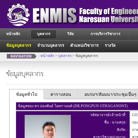
หน้าหลัก
บุคลากร
วิจัย
การบริการวิชาการ
ข้อมูลบุคลากร
จำนวนบุคลากร
ตำแหน่งวิชาการ
รางวัล
:
หน้าหลัก
>
บุคลากร
> ข้อมูลบุคลากร
ข้อมูลบุคลากร
ข้อมูลทั่วไป
ตารางสอน
อบรมฯ/สัมมนา/ประชุม/อื่นๆ
ข้อมูลของ ดร.ปองพันธ์ โอทกานนท์ (DR.PONGPUN OTHAGANONT)
รหัสอาจารย์/เจ้าหน้าที่ :
G03
ชื่อ - นามสกุล :
ปอง
สังกัด :
ภาคว
สาขาวิชา/หน่วยงาน :
สาขา