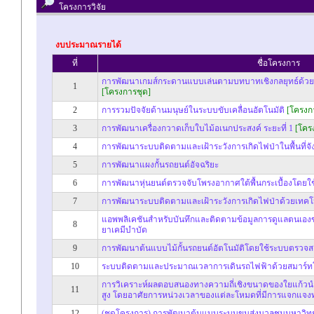
โครงการวิจัย
งบประมาณรายได้
ที่
ชื่อโครงการ
การพัฒนาเกมส์กระดานแบบเล่นตามบทบาทเชิงกลยุทธ์ด้วยเท
1
[โครงการชุด]
2
การรวมปัจจัยด้านมนุษย์ในระบบขับเคลื่อนอัตโนมัติ
[โครงก
3
การพัฒนาเครื่องกวาดเก็บใบไม้อเนกประสงค์ ระยะที่ 1
[โคร
4
การพัฒนาระบบติดตามและเฝ้าระวังการเกิดไฟป่าในพื้นที่จั
5
การพัฒนาแผงกั้นรถยนต์อัจฉริยะ
6
การพัฒนาหุ่นยนต์ตรวจจับโพรงอากาศใต้พื้นกระเบื้องโดยใ
7
การพัฒนาระบบติดตามและเฝ้าระวังการเกิดไฟป่าด้วยเทคโ
แอพพลิเคชันสำหรับบันทึกและติดตามข้อมูลการดูแลตนเองของ
8
ยาเคมีบำบัด
9
การพัฒนาต้นแบบไม้กั้นรถยนต์อัตโนมัติโดยใช้ระบบตรว
10
ระบบติดตามและประมาณเวลาการเดินรถไฟฟ้าด้วยสมาร์ทโ
การวิเคราะห์ผลตอบสนองทางความถี่เชิงขนาดของใยแก้ว
11
สูง โดยอาศัยการหน่วงเวลาของแต่ละโหมดที่มีการแจกแจงท
12
(ชุดโครงการ) การพัฒนาต้นแบบระบบขนส่งมวลชนมหาวิทยา