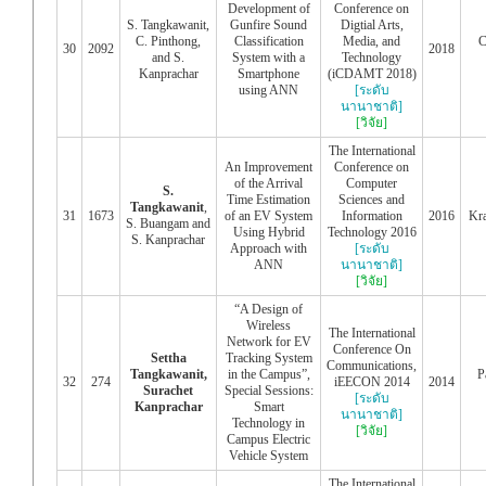
Development of
Conference on
S. Tangkawanit,
Gunfire Sound
Digtial Arts,
C. Pinthong,
Classification
Media, and
C
30
2092
2018
and S.
System with a
Technology
Kanprachar
Smartphone
(iCDAMT 2018)
using ANN
[ระดับ
นานาชาติ]
[วิจัย]
The International
An Improvement
Conference on
of the Arrival
Computer
S.
Time Estimation
Sciences and
Tangkawanit
,
31
1673
of an EV System
Information
2016
Kra
S. Buangam and
Using Hybrid
Technology 2016
S. Kanprachar
Approach with
[ระดับ
ANN
นานาชาติ]
[วิจัย]
“A Design of
Wireless
The International
Network for EV
Conference On
Settha
Tracking System
Communications,
Tangkawanit,
in the Campus”,
P
32
274
iEECON 2014
2014
Surachet
Special Sessions:
[ระดับ
Kanprachar
Smart
นานาชาติ]
Technology in
[วิจัย]
Campus Electric
Vehicle System
The International