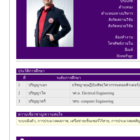
ประเภท :
พ
ตำแหน่ง :
ผ
ตำแหน่งทางบริหาร :
ผ
สังกัดสถานวิจัย :
สังกัดหน่วยวิจัย :
E
C
ห้องทำงาน :
โทรศัพท์ภายใน :
0
อีเมล์ :
s
HomePage :
ประวัติการศึกษา
ที่
ระดับการศึกษา
1
ปริญญาเอก
ปรัชญาดุษฎีบันฑิต(วิศวกรรมคอมพิวเตอร์)
2
ปริญญาโท
วศ.ม. Electrical Engineering
3
ปริญญาตรี
วศบ. computer Engineering
ความเชี่ยวชาญ/ความสนใจ
ระบบฝังตัว, การประมวลผลภาพ, เครือข่ายเซ็นเซอร์ไร้สาย, การประมวลผลสัญญ