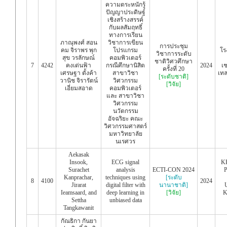
ความตระหนักรู้
ปัญญาประดิษฐ์
เชิงสร้างสรรค์
กับผลสัมฤทธิ์
ทางการเรียน
ภาณุพงศ์ สอน
วิชาการเขียน
การประชุม
คม จิราพร พุก
โปรแกรม
โร
วิชาการระดับ
สุข วรลักษณ์
คอมพิวเตอร์
ชาติวิศวศึกษา
7
4242
คงเด่นฟ้า
กรณีศึกษานิสิต
2024
เ
ครั้งที่ 20
เศรษฐา ตั้งค้า
สาขาวิชา
เทล
[ระดับชาติ]
วานิช จิรารัตน์
วิศวกรรม
[วิจัย]
เอี่ยมสอาด
คอมพิวเตอร์
และ สาขาวิชา
วิศวกรรม
นวัตกรรม
อัจฉริยะ คณะ
วิศวกรรมศาสตร์
มหาวิทยาลัย
นเรศวร
Aekasak
Insook,
ECG signal
KK
Surachet
analysis
ECTI-CON 2024
P
Kanprachar,
techniques using
[ระดับ
8
4100
2024
Jirarat
digital filter with
นานาชาติ]
U
Ieamsaard, and
deep learning in
[วิจัย]
K
Settha
unbiased data
Tangkawanit
กัณธิกา กันยา