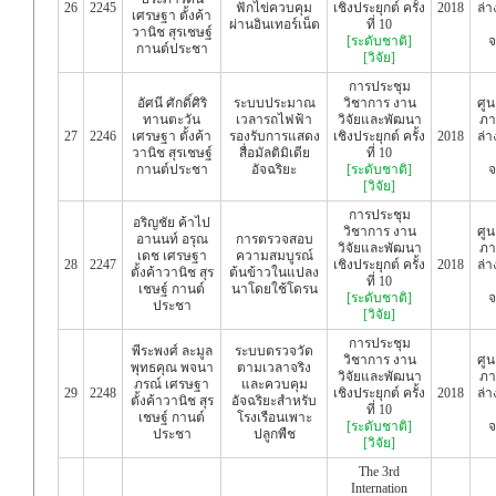
26
2245
ฟักไข่ควบคุม
เชิงประยุกต์ ครั้ง
2018
ล่า
เศรษฐา ตั้งค้า
ผ่านอินเทอร์เน็ต
ที่ 10
วานิช สุรเชษฐ์
[ระดับชาติ]
จ
กานต์ประชา
[วิจัย]
การประชุม
อัศนี ศักดิ์ศิริ
ระบบประมาณ
วิชาการ งาน
ศู
ทานตะวัน
เวลารถไฟฟ้า
วิจัยและพัฒนา
ภา
27
2246
เศรษฐา ตั้งค้า
รองรับการแสดง
เชิงประยุกต์ ครั้ง
2018
ล่า
วานิช สุรเชษฐ์
สื่อมัลติมิเดีย
ที่ 10
กานต์ประชา
อัจฉริยะ
[ระดับชาติ]
จ
[วิจัย]
การประชุม
อริญชัย ค้าไป
วิชาการ งาน
ศู
อานนท์ อรุณ
การตรวจสอบ
วิจัยและพัฒนา
ภา
เดช เศรษฐา
ความสมบูรณ์
28
2247
เชิงประยุกต์ ครั้ง
2018
ล่า
ตั้งค้าวานิช สุร
ต้นข้าวในแปลง
ที่ 10
เชษฐ์ กานต์
นาโดยใช้โดรน
[ระดับชาติ]
จ
ประชา
[วิจัย]
การประชุม
พีระพงศ์ ละมูล
ระบบตรวจวัด
วิชาการ งาน
ศู
พุทธคุณ พจนา
ตามเวลาจริง
วิจัยและพัฒนา
ภา
ภรณ์ เศรษฐา
และควบคุม
29
2248
เชิงประยุกต์ ครั้ง
2018
ล่า
ตั้งค้าวานิช สุร
อัจฉริยะสำหรับ
ที่ 10
เชษฐ์ กานต์
โรงเรือนเพาะ
[ระดับชาติ]
จ
ประชา
ปลูกพืช
[วิจัย]
The 3rd
Internation