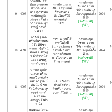
ประสิทธิ์ กิตติ
การประชุม
นันท์ อะทะเสน
การพัฒนาการ
วิชาการ งาน
ประวีณ สาย
เชื่อมต่อหุ่นยนต์
วิจัยและพัฒนา
โ
นาค ศุภวรรณ
ร้านอาหาร
9
4093
เชิงประยุกต์ครั้ง
2024
พลพิทักษ์ชัย
อัจฉริยะที่ใช้
ที่ 16
เศรษฐา ตั้งค้า
แพลตฟอร์ม
[ระดับชาติ]
วานิช และ สุร
TEMI
[วิจัย]
เชษฐ์ กานต์
ประชา
ภาวิณี อู่รอด
การประยุกต์ใช้
การประชุม
ศรัณย์พร จันทะ
เทคโนโลยี
วิชาการ งาน
วิชัย ศินิชา
อินเตอร์เน็ตของ
วิจัยและพัฒนา
โ
พรมมา ชัยรัตน์
10
4094
สรรพสิ่งสำหรับ
เชิงประยุกต์ครั้ง
2024
พินทอง เศรษฐ
ระบบเตือนภัย
ที่ 16
า ตั้งค้าวานิช
การโจรกรรมรถ
[ระดับชาติ]
และ สุรเชษฐ์
จักรยานยนต์
[วิจัย]
กานต์ประชา
ทยากร อุปปิง
นฤเบศ คร้าม
การประชุม
สมอ ปิยะพงศ์ฟู
วิชาการ งาน
แสง จารุวัฒน์
แอปพลิเคชัน
วิจัยและพัฒนา
โ
พัฒน์มณี ชัย
บ้านอัจฉริยะ
11
4095
เชิงประยุกต์ครั้ง
2024
รัตน์ พินทอง สุร
สำหรับควบคุม
ที่ 16
เชษฐ์ กานต์
อุปกรณ์ในบ้าน
[ระดับชาติ]
ประชา และ
[วิจัย]
เศรษฐา ตั้งค้า
วานิช
นิพพิชฌน์ เทวะ
การประชุม