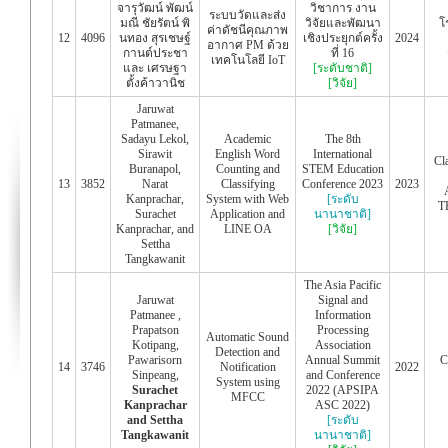
จารุวัฒน์ พัฒน์
วิชาการ งาน
ระบบวัดและส่ง
มณี ชัยรัตน์ พิ
วิจัยและพัฒนา
โ
ค่าดัชนีคุณภาพ
12
4096
นทอง สุรเชษฐ์
เชิงประยุกต์ครั้ง
2024
อากาศ PM ด้วย
กานต์ประชา
ที่ 16
เทคโนโลยี IoT
และ เศรษฐา
[ระดับชาติ]
ตั้งค้าวานิช
[วิจัย]
Jaruwat
Patmanee,
Sadayu Lekol,
Academic
The 8th
Sirawit
English Word
International
Cl
Buranapol,
Counting and
STEM Education
13
3852
Narat
Classifying
Conference 2023
2023
Kanprachar,
System with Web
[ระดับ
T
Surachet
Application and
นานาชาติ]
Kanprachar, and
LINE OA
[วิจัย]
Settha
Tangkawanit
The Asia Pacific
Jaruwat
Signal and
Patmanee ,
Information
Prapatson
Processing
Automatic Sound
Kotipang,
Association
Detection and
Pawarisorn
Annual Summit
C
14
3746
Notification
2022
Sinpeang,
and Conference
System using
Surachet
2022 (APSIPA
MFCC
Kanprachar
ASC 2022)
and Settha
[ระดับ
Tangkawanit
นานาชาติ]