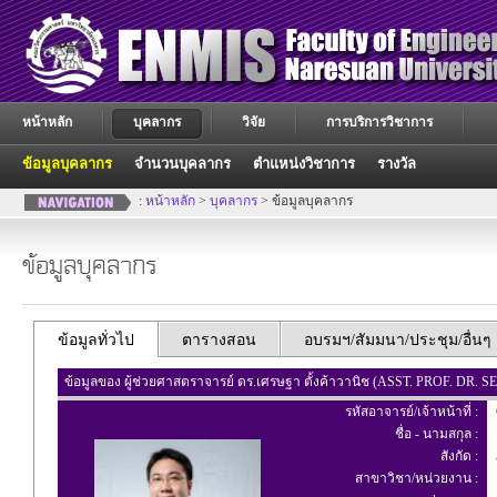
หน้าหลัก
บุคลากร
วิจัย
การบริการวิชาการ
ข้อมูลบุคลากร
จำนวนบุคลากร
ตำแหน่งวิชาการ
รางวัล
:
หน้าหลัก
>
บุคลากร
> ข้อมูลบุคลากร
ข้อมูลบุคลากร
ข้อมูลทั่วไป
ตารางสอน
อบรมฯ/สัมมนา/ประชุม/อื่นๆ
ข้อมูลของ ผู้ช่วยศาสตราจารย์ ดร.เศรษฐา ตั้งค้าวานิช (ASST. PROF. 
รหัสอาจารย์/เจ้าหน้าที่ :
ชื่อ - นามสกุล :
เ
สังกัด :
ภ
สาขาวิชา/หน่วยงาน :
ส