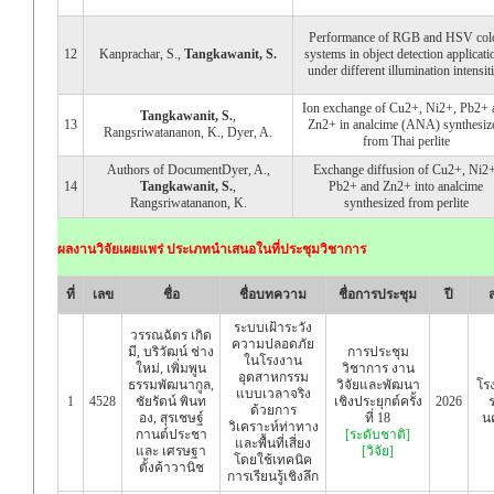
Performance of RGB and HSV col
12
Kanprachar, S.,
Tangkawanit, S.
systems in object detection applicati
under different illumination intensit
Ion exchange of Cu2+, Ni2+, Pb2+ 
Tangkawanit, S.
,
13
Zn2+ in analcime (ANA) synthesiz
Rangsriwatananon, K., Dyer, A.
from Thai perlite
Authors of DocumentDyer, A.,
Exchange diffusion of Cu2+, Ni2+
14
Tangkawanit, S.
,
Pb2+ and Zn2+ into analcime
Rangsriwatananon, K.
synthesized from perlite
ผลงานวิจัยเผยแพร่ ประเภทนำเสนอในที่ประชุมวิชาการ
ที่
เลข
ชื่อ
ชื่อบทความ
ชื่อการประชุม
ปี
ระบบเฝ้าระวัง
วรรณฉัตร เกิด
ความปลอดภัย
มี, บริวัฒน์ ช่าง
การประชุม
ในโรงงาน
ใหม่, เพิ่มพูน
วิชาการ งาน
อุตสาหกรรม
ธรรมพัฒนากูล,
วิจัยและพัฒนา
โร
แบบเวลาจริง
1
4528
ชัยรัตน์ พินท
เชิงประยุกต์ครั้ง
2026
ด้วยการ
อง, สุรเชษฐ์
ที่ 18
น
วิเคราะห์ท่าทาง
กานต์ประชา
[ระดับชาติ]
และพื้นที่เสี่ยง
และ เศรษฐา
[วิจัย]
โดยใช้เทคนิค
ตั้งค้าวานิช
การเรียนรู้เชิงลึก