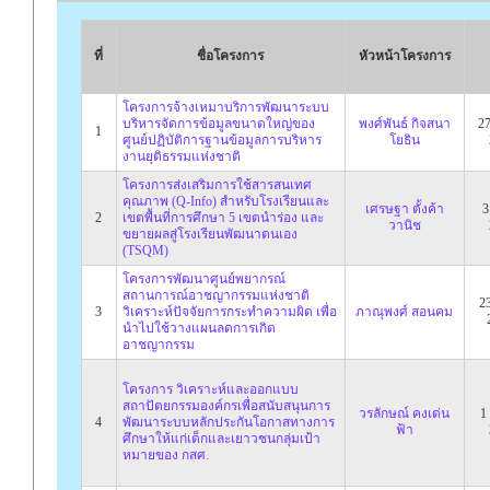
ที่
ชื่อโครงการ
หัวหน้าโครงการ
โครงการจ้างเหมาบริการพัฒนาระบบ
บริหารจัดการข้อมูลขนาดใหญ่ของ
พงศ์พันธ์ กิจสนา
27
1
ศูนย์ปฏิบัติการฐานข้อมูลการบริหาร
โยธิน
งานยุติธรรมแห่งชาติ
โครงการส่งเสริมการใช้สารสนเทศ
คุณภาพ (Q-Info) สำหรับโรงเรียนและ
เศรษฐา ตั้งค้า
3
2
เขตพื้นที่การศึกษา 5 เขตนำร่อง และ
วานิช
ขยายผลสู่โรงเรียนพัฒนาตนเอง
(TSQM)
โครงการพัฒนาศูนย์พยากรณ์
สถานการณ์อาชญากรรมแห่งชาติ
23
3
วิเคราะห์ปัจจัยการกระทำความผิด เพื่อ
ภาณุพงศ์ สอนคม
นำไปใช้วางแผนลดการเกิด
อาชญากรรม
โครงการ วิเคราะห์และออกแบบ
สถาปัตยกรรมองค์กรเพื่อสนับสนุนการ
วรลักษณ์ คงเด่น
1
4
พัฒนาระบบหลักประกันโอกาสทางการ
ฟ้า
ศึกษาให้แก่เด็กและเยาวชนกลุ่มเป้า
หมายของ กสศ.