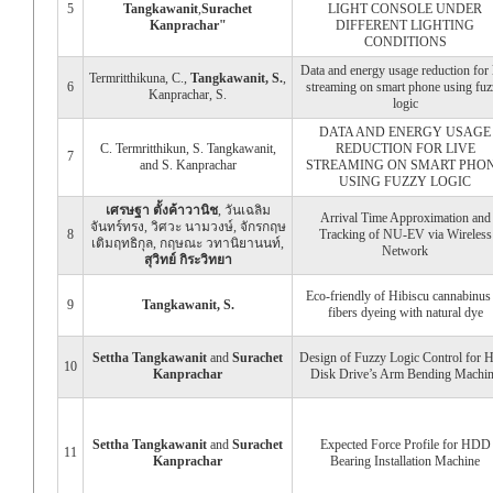
5
Tangkawanit
,
Surachet
LIGHT CONSOLE UNDER
Kanprachar"
DIFFERENT LIGHTING
CONDITIONS
Data and energy usage reduction for 
Termritthikuna, C.,
Tangkawanit, S.
,
6
streaming on smart phone using fuz
Kanprachar, S.
logic
DATA AND ENERGY USAGE
C. Termritthikun, S. Tangkawanit,
REDUCTION FOR LIVE
7
and S. Kanprachar
STREAMING ON SMART PHO
USING FUZZY LOGIC
เศรษฐา ตั้งค้าวานิช
, วันเฉลิม
Arrival Time Approximation and
จันทร์ทรง, วิศวะ นามวงษ์, จักรกฤษ
8
Tracking of NU-EV via Wireless
เติมฤทธิกุล, กฤษณะ วทานิยานนท์,
Network
สุวิทย์ กิระวิทยา
Eco-friendly of Hibiscu cannabinus
9
Tangkawanit, S.
fibers dyeing with natural dye
Settha Tangkawanit
and
Surachet
Design of Fuzzy Logic Control for 
10
Kanprachar
Disk Drive’s Arm Bending Machi
Settha Tangkawanit
and
Surachet
Expected Force Profile for HDD
11
Kanprachar
Bearing Installation Machine