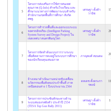
โครงการส่งเสริมการใช้สารสนเทศ
คุณภาพ (Q-Info) สำหรับโรงเรียน และ
เศรษฐา ตั้งค้า
17
5
ศึกษาแนวทางการพัฒนาระบบสำหรับ
วานิช
สำนักงานเขตพื้นที่การศึกษา สังกัด
สพฐ.
โครงการสำรวจพื้นที่และออกแบบระบบ
จอดรถอัจฉริยะ (Intelligent Parking
เศรษฐา ตั้งค้า
2
6
System Survey and Design Project) ใน
วานิช
เขตเทศบาลนครพิษณุโลก
โครงการจัดทำต้นแบบการวางระบบ
20
7
เพื่อติดตามการคงอยู่ในระบบการศึกษา
ภาณุพงศ์ สอนคม
ของนักเรียนทุนเสมอภาค
จ้างเหมาดำเนินงานหน่วยขับเคลื่อน
ดลเดช ตั้งตระกา
11
8
นวัตกรรมเพื่อสังคมประจำพี้นที่ ภาค
รพงษ์
เหนือตอนล่าง 1 ปีงบประมาณ 2564
โครงการการประชันทักษะทางด้าน
เศรษฐา ตั้งค้า
1
9
ระบบสมองกลฝังตัว ประจำปี 2554
วานิช
(TESA Top Gun Rally 2011)