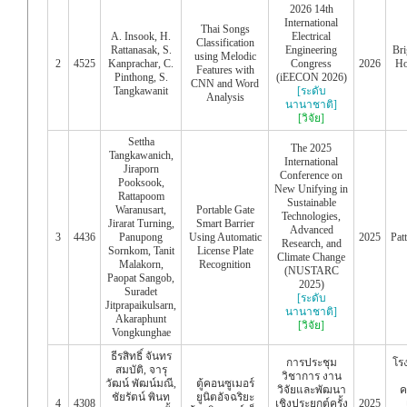
2026 14th
International
Thai Songs
A. Insook, H.
Electrical
Classification
Rattanasak, S.
Engineering
Bri
using Melodic
2
4525
Kanprachar, C.
Congress
2026
Ho
Features with
Pinthong, S.
(iEECON 2026)
CNN and Word
Tangkawanit
[ระดับ
Analysis
นานาชาติ]
[วิจัย]
Settha
The 2025
Tangkawanich,
International
Jiraporn
Conference on
Pooksook,
New Unifying in
Rattapoom
Sustainable
Waranusart,
Portable Gate
Technologies,
Jirarat Turning,
Smart Barrier
Advanced
3
4436
Panupong
Using Automatic
2025
Pat
Research, and
Sornkom, Tanit
License Plate
Climate Change
Malakorn,
Recognition
(NUSTARC
Paopat Sangob,
2025)
Suradet
[ระดับ
Jitprapaikulsarn,
นานาชาติ]
Akaraphunt
[วิจัย]
Vongkunghae
ธีรสิทธิ์ จันทร
การประชุม
โร
สมบัติ, จารุ
วิชาการ งาน
วัฒน์ พัฒน์มณี,
ตู้คอนซูเมอร์
วิจัยและพัฒนา
ค
ชัยรัตน์ พินท
ยูนิตอัจฉริยะ
4
4308
เชิงประยุกต์ครั้ง
2025