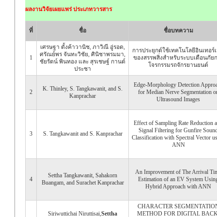
ผลงานวิจัยเผยแพร่ ประเภทวารสาร
ที่
ชื่อ
ชื่อบทความ
เศรษฐา ตั้งค้าวานิช, ภาวิณี อู่รอด,
การประยุกต์ใช้เทคโนโลยีอินเทอร์เ
ศรัณย์พร จันทะวิชัย, ศินิชาพรมมา,
1
ของสรรพสิ่งสำหรับระบบเตือนภัย
ชัยรัตน์ พินทอง และ สุรเชษฐ์ กานต์
โจรกรรมรถจักรยานยนต์
ประชา
Edge-Morphology Detection Appro
K. Thinley, S. Tangkawanit, and S.
2
for Median Nerve Segmentation o
Kanprachar
Ultrasound Images
Effect of Sampling Rate Reduction 
Signal Filtering for Gunfire Soun
3
S. Tangkawanit and S. Kanprachar
Classification with Spectral Vector u
ANN
An Improvement of The Arrival Ti
Settha Tangkawanit, Sahakorn
4
Estimation of an EV System Usin
Buangam, and Surachet Kanprachar
Hybrid Approach with ANN
CHARACTER SEGMENTATIO
Siriwuttichai Niruttisai,
Settha
METHOD FOR DIGITAL BACK