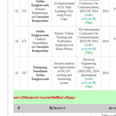
Settha
An Improvement
Conference On
Tangkawanit
,
of EV Data
Communications,
Krisana
P
33
272
Updating Time
iEECON 2014
2014
Wataniyanon,
using Fuzzy
[ระดับ
and
Surachet
Logic
นานาชาติ]
Kanprachar
[วิจัย]
The International
Settha
Electric Vehicle
Conference On
Tangkawanit
,
Tracking and
Communications,
Chakkrit
P
34
273
Notification
iEECON 2014
2014
Termrittikun,
Application for
[ระดับ
and
Surachet
Smart Phones
นานาชาติ]
Kanprachar
[วิจัย]
Electrical
Security analysis
Engineering
Panupong
and improvement
Congress
Sornkhom
of NU-EV
(iEECON), 2014
35
537
2014
Settha
tracking and
International
Tangkawanit
monitoring
[ระดับ
system
นานาชาติ]
[วิจัย]
ผลงานวิจัยเผยแพร่ ประเภททรัพย์สินทางปัญญา
ที่
ชื่อโครงการ
สถาน
ได้รับการค