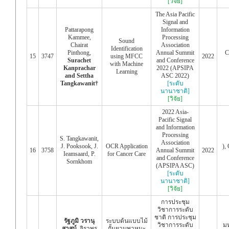
[วิจัย]
The Asia Pacific
Signal and
Pattarapong
Information
Kammee,
Processing
Sound
Chairat
Association
Identification
Pinthong,
Annual Summit
C
15
3747
using MFCC
2022
Surachet
and Conference
with Machine
Kanprachar
2022 (APSIPA
Learning
and Settha
ASC 2022)
Tangkawanit†
[ระดับ
นานาชาติ]
[วิจัย]
2022 Asia-
Pacific Signal
and Information
Processing
S. Tangkawanit,
Association
J. Pooksook, J.
OCR Application
),
16
3758
Annual Summit
2022
Ieamsaard, P.
for Cancer Care
and Conference
Sornkhom
(APSIPA ASC)
[ระดับ
นานาชาติ]
[วิจัย]
การประชุม
วิชาการระดับ
ชาติ การประชุม
รัฐภูมิ วรานุ
ระบบต้นแบบไม้
วิชาการระดับ
มห
สาสน์
, จิราพร
กั้นยานพาหนะ