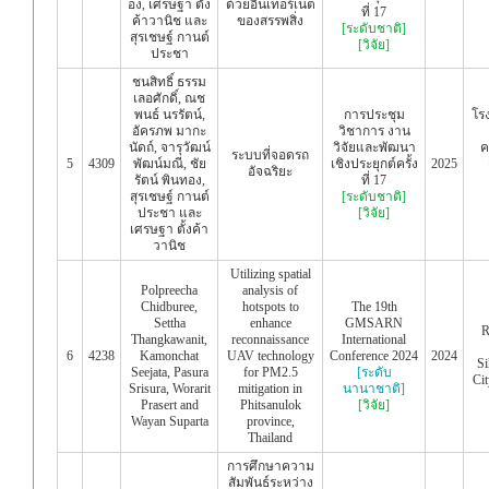
อง, เศรษฐา ตั้ง
ด้วยอินเทอร์เน็ต
ที่ 17
ค้าวานิช และ
ของสรรพสิ่ง
[ระดับชาติ]
สุรเชษฐ์ กานต์
[วิจัย]
ประชา
ชนสิทธิ์ ธรรม
เลอศักดิ์, ณช
พนธ์ นรรัตน์,
การประชุม
โร
อัครภพ มากะ
วิชาการ งาน
นัดถ์, จารุวัฒน์
วิจัยและพัฒนา
ค
ระบบที่จอดรถ
5
4309
พัฒน์มณี, ชัย
เชิงประยุกต์ครั้ง
2025
อัจฉริยะ
รัตน์ พินทอง,
ที่ 17
สุรเชษฐ์ กานต์
[ระดับชาติ]
ประชา และ
[วิจัย]
เศรษฐา ตั้งค้า
วานิช
Utilizing spatial
Polpreecha
analysis of
Chidburee,
hotspots to
The 19th
Settha
enhance
GMSARN
R
Thangkawanit,
reconnaissance
International
6
4238
Kamonchat
UAV technology
Conference 2024
2024
Si
Seejata, Pasura
for PM2.5
[ระดับ
Ci
Srisura, Worarit
mitigation in
นานาชาติ]
Prasert and
Phitsanulok
[วิจัย]
Wayan Suparta
province,
Thailand
การศึกษาความ
สัมพันธ์ระหว่าง