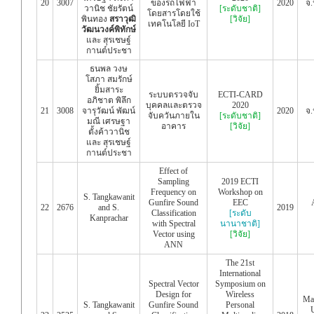
20
3007
ของรถไฟฟ้า
2020
จ.
วานิช ชัยรัตน์
[ระดับชาติ]
โดยสารโดยใช้
พินทอง
สราวุฒิ
[วิจัย]
เทคโนโลยี IoT
วัฒนวงค์พิทักษ์
และ สุรเชษฐ์
กานต์ประชา
ธนพล วงษ
โสภา สมรักษ์
ยิ้มสาระ
ระบบตรวจจับ
ECTI-CARD
อภิชาต พิลึก
บุคคลและตรวจ
2020
21
3008
จารุวัฒน์ พัฒน์
2020
จ.
จับควันภายใน
[ระดับชาติ]
มณี เศรษฐา
อาคาร
[วิจัย]
ตั้งค้าวานิช
และ สุรเชษฐ์
กานต์ประชา
Effect of
Sampling
2019 ECTI
Frequency on
Workshop on
S. Tangkawanit
Gunfire Sound
EEC
22
2676
and S.
2019
Classification
[ระดับ
Kanprachar
with Spectral
นานาชาติ]
Vector using
[วิจัย]
ANN
The 21st
International
Spectral Vector
Symposium on
Design for
Wireless
Ma
S. Tangkawanit
Gunfire Sound
Personal
U