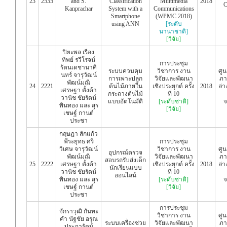
23
2535
and S.
Classification
Multimedia
2018
C
Kanprachar
System with a
Communications
Smartphone
(WPMC 2018)
using ANN
[ระดับ
นานาชาติ]
[วิจัย]
ปิยะพล เรือง
ทิพย์ รวีโรจน์
การประชุม
รัตนเดชานาคิ
ระบบควบคุม
วิชาการ งาน
ศู
นทร์ จารุวัฒน์
การเพาะปลูก
วิจัยและพัฒนา
ภา
พัฒน์มณี
24
2221
ต้นไม้ภายใน
เชิงประยุกต์ ครั้ง
2018
ล่า
เศรษฐา ตั้งค้า
กระถางต้นไม้
ที่ 10
วานิช ชัยรัตน์
แบบอัตโนมัติ
[ระดับชาติ]
จ
พินทอง และ สุร
[วิจัย]
เชษฐ์ กานต์
ประชา
กฤษฎา สักแก้ว
พีระยุทธ ศรี
การประชุม
วิเศษ จารุวัฒน์
วิชาการ งาน
ศู
อุปกรณ์ตรวจ
พัฒน์มณี
วิจัยและพัฒนา
ภา
สอบรถรับส่งเด็ก
25
2222
เศรษฐา ตั้งค้า
เชิงประยุกต์ ครั้ง
2018
ล่า
นักเรียนแบบ
วานิช ชัยรัตน์
ที่ 10
ออนไลน์
พินทอง และ สุร
[ระดับชาติ]
จ
เชษฐ์ กานต์
[วิจัย]
ประชา
การประชุม
จักราวุฒิ กันทะ
วิชาการ งาน
ศู
คำ นัฐชัย อรุณ
ระบบเครื่องช่วย
วิจัยและพัฒนา
ภา
ประภารัตน์