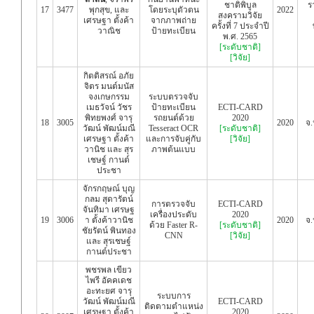
ชาติพิบูล
ร
17
3477
พุกสุข, และ
โดยระบุตัวตน
2022
สงครามวิจัย
เศรษฐา ตั้งค้า
จากภาพถ่าย
ครั้งที่ 7 ประจำปี
วาณิช
ป้ายทะเบียน
พ.ศ. 2565
[ระดับชาติ]
[วิจัย]
กิตติสรณ์ อภัย
จิตร มนต์มนัส
จงเกษกรรม
ระบบตรวจจับ
เมธวัจน์ วัชร
ป้ายทะเบียน
ECTI-CARD
พิทยพงศ์ จารุ
รถยนต์ด้วย
2020
18
3005
2020
จ.
วัฒน์ พัฒน์มณี
Tesseract OCR
[ระดับชาติ]
เศรษฐา ตั้งค้า
และการจับคู่กับ
[วิจัย]
วานิช และ สุร
ภาพต้นแบบ
เชษฐ์ กานต์
ประชา
จักรกฤษณ์ บุญ
กลม สุดารัตน์
การตรวจจับ
ECTI-CARD
จันทิมา เศรษฐ
เครื่องประดับ
2020
19
3006
า ตั้งค้าวานิช
2020
จ.
ด้วย Faster R-
[ระดับชาติ]
ชัยรัตน์ พินทอง
CNN
[วิจัย]
และ สุรเชษฐ์
กานต์ประชา
พชรพล เขียว
ไพรี อัคคเดช
อะทะยศ จารุ
ระบบการ
วัฒน์ พัฒน์มณี
ECTI-CARD
ติดตามตำแหน่ง
เศรษฐา ตั้งค้า
2020