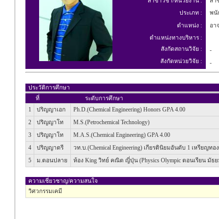
สาขาวิชา/หน่วยงาน :
สาข
ประเภท :
พนัก
ตำแหน่ง :
อาจ
ตำแหน่งทางบริหาร :
สังกัดสถานวิจัย :
-
สังกัดหน่วยวิจัย :
-
ประวัติการศึกษา
ที่
ระดับการศึกษา
1
ปริญญาเอก
Ph.D.(Chemical Engineering) Honors GPA 4.00
2
ปริญญาโท
M.S.(Petrochemical Technology)
3
ปริญญาโท
M.A.S.(Chemical Engineering) GPA 4.00
4
ปริญญาตรี
วท.บ.(Chemical Engineering) เกียรตินิยมอันดับ 1 เหรียญทอง
5
ม.ตอนปลาย
ห้อง King วิทย์ คณิต ญี่ปุ่น (Physics Olympic ตอนเรียน มัธย
ความเชี่ยวชาญ/ความสนใจ
วิศวกรรมเคมี