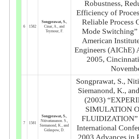
Robustness, Red
Efficiency of Proce
Reliable Process 
Songprawat, S.
,
6
1582
Cinar, A., and
Mode Switching” 
Teymour, F.
American Institut
Engineers (AIChE) 
2005, Cincinnat
Novembe
Songprawat, S., Niti
Siemanond, K., an
(2003) “EXPE
SIMULATION 
Songprawat, S.
,
FLUIDIZATION” P
Nitivattananon. S.,
7
1581
Siemanond, K., and
International Conf
Gidaspow, D.
2003 Advances in 