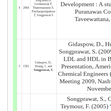
Tong-aram D,
Development : A st
Gerdmeesuk P,
4
2064
Thatreenaranon S,
Puranawas Co
Patcharaprutipakorn
T, Songprawat S
Taveewattana
Gidaspow, D., Hu
Songprawat, S. (200
LDL and HDL in B
Gidaspow, D.,
Presentation, Americ
5
1583
Huang, J., and
Songprawat, S.
Chemical Engineers
Meeting 2009, Nash
November
Songprawat, S., C
Teymour, F. (2005)