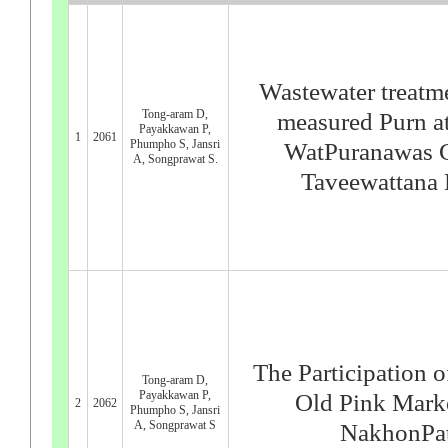
Wastewater treatm
Tong-aram D,
measured Purn a
Payakkawan P,
1
2061
Phumpho S, Jansri
WatPuranawas 
A, Songprawat S.
Taveewattana
The Participation o
Tong-aram D,
Payakkawan P,
Old Pink Marke
2
2062
Phumpho S, Jansri
A, Songprawat S
NakhonPa