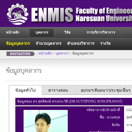
หน้าหลัก
บุคลากร
วิจัย
การบริการวิชาการ
ข้อมูลบุคลากร
จำนวนบุคลากร
ตำแหน่งวิชาการ
รางวัล
:
หน้าหลัก
>
บุคลากร
> ข้อมูลบุคลากร
ข้อมูลบุคลากร
ข้อมูลทั่วไป
ตารางสอน
อบรมฯ/สัมมนา/ประชุม/อื่นๆ
ข้อมูลของ ดร.สุทธิพงษ์ ทรงประวัติ (DR.SUTTIPONG SONGPRAWAT)
รหัสอาจารย์/เจ้าหน้าที่ :
G02
ชื่อ - นามสกุล :
สุทธ
สังกัด :
ภาค