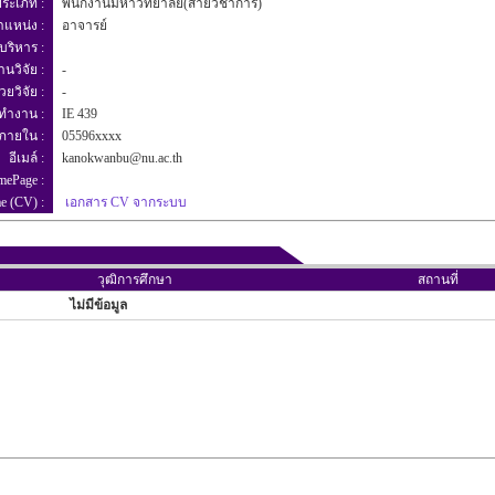
ระเภท :
พนักงานมหาวิทยาลัย(สายวิชาการ)
ำแหน่ง :
อาจารย์
บริหาร :
านวิจัย :
-
วยวิจัย :
-
งทำงาน :
IE 439
์ภายใน :
05596xxxx
อีเมล์ :
kanokwanbu@nu.ac.th
mePage :
ae (CV) :
เอกสาร CV จากระบบ
วุฒิการศึกษา
สถานที่
ไม่มีข้อมูล