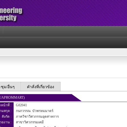
ุม/อื่นๆ
คำสั่งที่เกี่ยวข้อง
 BUAPROMMART)
าหน้าที่ :
G02041
นามสกุล :
กนกวรรณ บัวพรหมมาตร์
สังกัด :
ภาควิชาวิศวกรรมอุตสาหการ
่วยงาน :
สาขาวิศวกรรมเคมี