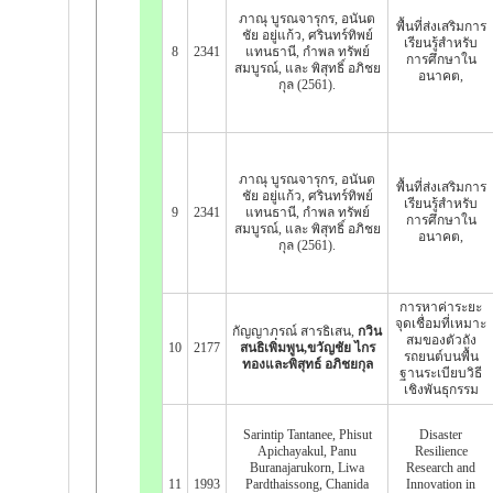
ภาณุ บูรณจารุกร, อนันต
พื้นที่ส่งเสริมการ
ชัย อยู่แก้ว, ศรินทร์ทิพย์
เรียนรู้สำหรับ
8
2341
แทนธานี, กำพล ทรัพย์
การศึกษาใน
สมบูรณ์, และ พิสุทธิ์ อภิชย
อนาคต,
กุล (2561).
ภาณุ บูรณจารุกร, อนันต
พื้นที่ส่งเสริมการ
ชัย อยู่แก้ว, ศรินทร์ทิพย์
เรียนรู้สำหรับ
9
2341
แทนธานี, กำพล ทรัพย์
การศึกษาใน
สมบูรณ์, และ พิสุทธิ์ อภิชย
อนาคต,
กุล (2561).
การหาค่าระยะ
จุดเชื่อมที่เหมาะ
กัญญาภรณ์ สารธิเสน,
กวิน
สมของตัวถัง
10
2177
สนธิเพิ่มพูน,ขวัญชัย ไกร
รถยนต์บนพื้น
ทองและพิสุทธ์ อภิชยกุล
ฐานระเบียบวิธี
เชิงพันธุกรรม
Sarintip Tantanee, Phisut
Disaster
Apichayakul, Panu
Resilience
Buranajarukorn, Liwa
Research and
11
1993
Pardthaissong, Chanida
Innovation in