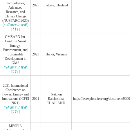
Technologies,
2025
Pattaya, Thailand
Advanced
Research, and
Climate Change
(NUSTARC 2025)
[ระดับนานาชาติ]
[วิจัย]
GMSARN Int.
Conf. on Smart
Energy,
Environment, and
Sustainable
2023
Hanoi, Vietnam
Development in
GMS
[ระดับนานาชาติ]
[วิจัย]
2021 International
Conference on
Power, Energy and
Nakhon
Innovations (ICPEI
2021
Ratchasima,
https://ieeexplore.ieee.org/document/96
2021)
THAILAND
[ระดับนานาชาติ]
[วิจัย]
MESFIA