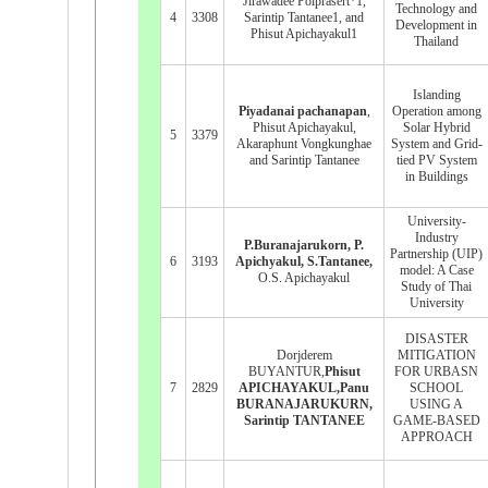
Jirawadee Polprasert*1,
Technology and
4
3308
Sarintip Tantanee1, and
Development in
Phisut Apichayakul1
Thailand
Islanding
Piyadanai pachanapan
,
Operation among
Phisut Apichayakul,
Solar Hybrid
5
3379
Akaraphunt Vongkunghae
System and Grid-
and Sarintip Tantanee
tied PV System
in Buildings
University-
Industry
P.Buranajarukorn, P.
Partnership (UIP)
6
3193
Apichyakul, S.Tantanee,
model: A Case
O.S. Apichayakul
Study of Thai
University
DISASTER
Dorjderem
MITIGATION
BUYANTUR,
Phisut
FOR URBASN
7
2829
APICHAYAKUL,Panu
SCHOOL
BURANAJARUKURN,
USING A
Sarintip TANTANEE
GAME-BASED
APPROACH