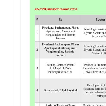
ผลงานวิจัยเผยแพร่ ประเภทวารสาร
ที่
ชื่อ
ชื่อบทค
Piyadanai Pachanapan
, Phisut
Islanding Operatio
Apichayakul, Akaraphunt
1
Hybrid System and
Vongkunghae and Sarintip
System in Bu
Tantanee
Piyadanai Pachanapan
, Phisut
Islanding Operatio
Apichayakul, Akaraphunt
2
Hybrid System and
Vongkunghae, Sarintip
System in B
Tantanee
Sarintip Tantanee, Phisut
Policies to Promot
3
Apichayakul, Panu
Innovation in Devel
Buranajarukorn et. al.
Universities: The C
Development of r
screening form for 
4
D Rupakheti,
P Apichayakul
the data collected 
earthqu
Sarintip Tantanee,Panu
University-Industry 