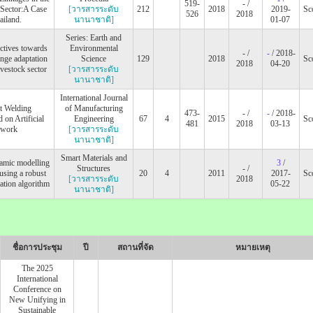
519-
- /
 Sector:A Case
[วารสารระดับ
212
2018
2019-
Sc
526
2018
ailand.
นานาชาติ]
01-07
Series: Earth and
ctives towards
Environmental
- /
-
/ 2018-
ange adaptation
Science
129
2018
Sc
2018
04-20
vestock sector
[วารสารระดับ
นานาชาติ]
International Journal
t Welding
of Manufacturing
473-
- /
-
/ 2018-
 on Artificial
Engineering
67
4
2015
Sc
481
2018
03-13
twork
[วารสารระดับ
นานาชาติ]
Smart Materials and
amic modelling
3
/
Structures
- /
 using a robust
20
4
2011
2017-
Sc
[วารสารระดับ
2018
ation algorithm
05-22
นานาชาติ]
ชื่อการประชุม
ปี
สถานที่จัด
หมายเหตุ
The 2025
International
Conference on
New Unifying in
Sustainable