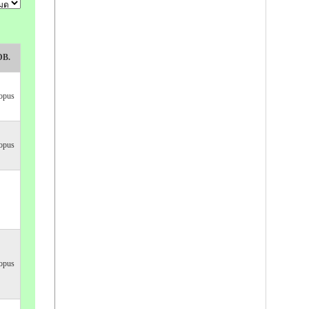
DB.
opus
opus
opus