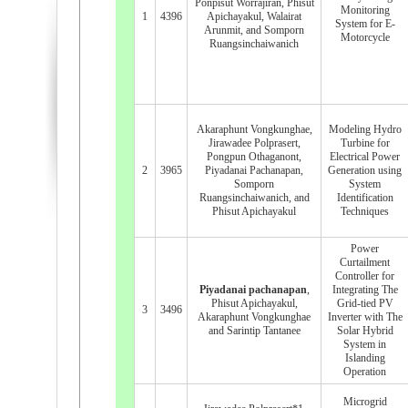
Ponpisut Worrajiran, Phisut
Monitoring
1
4396
Apichayakul, Walairat
System for E-
Arunmit, and Somporn
Motorcycle
Ruangsinchaiwanich
Akaraphunt Vongkunghae,
Modeling Hydro
Jirawadee Polprasert,
Turbine for
Pongpun Othaganont,
Electrical Power
2
3965
Piyadanai Pachanapan,
Generation using
Somporn
System
Ruangsinchaiwanich, and
Identification
Phisut Apichayakul
Techniques
Power
Curtailment
Controller for
Piyadanai pachanapan
,
Integrating The
Phisut Apichayakul,
Grid-tied PV
3
3496
Akaraphunt Vongkunghae
Inverter with The
and Sarintip Tantanee
Solar Hybrid
System in
Islanding
Operation
Microgrid