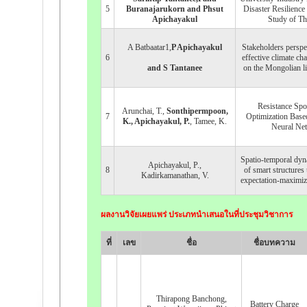
5
Buranajarukorn and Phsut
Disaster Resilience
Apichayakul
Study of Th
A Batbaatar1,
P Apichayakul
Stakeholders perspe
6
effective climate ch
and S Tantanee
on the Mongolian li
Resistance Spo
Arunchai, T.,
Sonthipermpoon,
7
Optimization Based
K., Apichayakul, P.
, Tamee, K.
Neural Ne
Spatio-temporal dyn
Apichayakul, P.,
8
of smart structures
Kadirkamanathan, V.
expectation-maximiz
ผลงานวิจัยเผยแพร่ ประเภทนำเสนอในที่ประชุมวิชาการ
ที่
เลข
ชื่อ
ชื่อบทความ
Thirapong Banchong,
Battery Charge