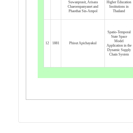
Suwanprasit, Arisara
Higher Education
Chaeoenpanyanet and
Institutions in
Phaothai Sin-Ampol
Thailand
Spatio-Temporal
State Space
Model
12
1881
Phisut Apichayakul
Application in the
Dynamic Supply
Chain System