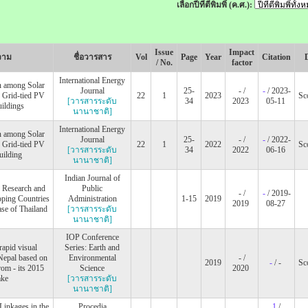
เลือกปีที่ตีพิมพิ์ (ค.ศ.):
Issue
Impact
วาม
ชื่อวารสาร
Vol
Page
Year
Citation
/ No.
factor
International Energy
n among Solar
Journal
25-
- /
-
/ 2023-
 Grid-tied PV
22
1
2023
Sc
[วารสารระดับ
34
2023
05-11
ildings
นานาชาติ]
International Energy
n among Solar
Journal
25-
- /
-
/ 2022-
 Grid-tied PV
22
1
2022
Sc
[วารสารระดับ
34
2022
06-16
uilding
นานาชาติ]
Indian Journal of
e Research and
Public
- /
-
/ 2019-
oping Countries
Administration
1-15
2019
2019
08-27
ase of Thailand
[วารสารระดับ
นานาชาติ]
IOP Conference
apid visual
Series: Earth and
Nepal based on
Environmental
- /
2019
-
/ -
Sc
from - its 2015
Science
2020
ake
[วารสารระดับ
นานาชาติ]
Linkages in the
Procedia
1
/