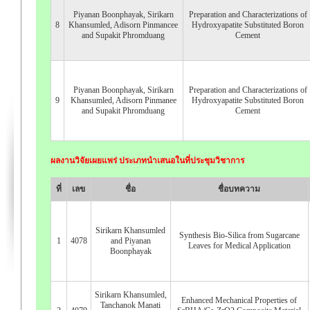
Piyanan Boonphayak, Sirikarn
Preparation and Characterizations of
8
Khansumled, Adisorn Pinmancee
Hydroxyapatite Substituted Boron
and Supakit Phromduang
Cement
Piyanan Boonphayak, Sirikarn
Preparation and Characterizations of
9
Khansumled, Adisorn Pinmanee
Hydroxyapatite Substituted Boron
and Supakit Phromduang
Cement
ผลงานวิจัยเผยแพร่ ประเภทนำเสนอในที่ประชุมวิชาการ
ที่
เลข
ชื่อ
ชื่อบทความ
Sirikarn Khansumled
Synthesis Bio-Silica from Sugarcane
1
4078
and Piyanan
Leaves for Medical Application
Boonphayak
Sirikarn Khansumled,
Enhanced Mechanical Properties of
Tanchanok Manati