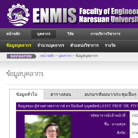
หน้าหลัก
บุคลากร
วิจัย
การบริการวิชาการ
ข้อมูลบุคลากร
จำนวนบุคลากร
ตำแหน่งวิชาการ
รางวัล
:
หน้าหลัก
>
บุคลากร
> ข้อมูลบุคลากร
ข้อมูลบุคลากร
ข้อมูลทั่วไป
ตารางสอน
อบรมฯ/สัมมนา/ประชุม/อื่นๆ
ข้อมูลของ ผู้ช่วยศาสตราจารย์ ดร.ปิยนันท์ บุญพยัคฆ์ (ASST. PROF. DR
รหัสอาจารย์/เจ้าหน้าที่ :
G02
ชื่อ - นามสกุล :
ปิยน
สังกัด :
ภาค