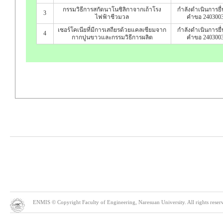
กรรมวิธีการสกัดนาโนซิลิกาจากเถ้าโรง
กำลังดำเนินการยื
3
ไฟฟ้าชีวมวล
คำขอ 240300
เซอร์โคเนียที่มีการเสถียรด้วยแคลเซียมจาก
กำลังดำเนินการยื
4
กากปูนขาวและกรรมวิธีการผลิต
คำขอ 240300
ENMIS © Copyright Faculty of Engineering, Naresuan University. All rights reserve