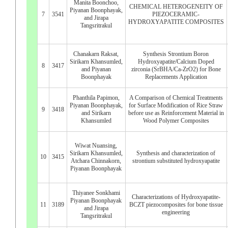
Manita Boonchoo,
CHEMICAL HETEROGENEITY OF
Piyanan Boonphayak,
7
3541
PIEZOCERAMIC-
and Jirapa
HYDROXYAPATITE COMPOSITES
Tangsritrakul
Chanakarn Raksat,
Synthesis Strontium Boron
Sirikarn Khansumled,
Hydroxyapatite/Calcium Doped
8
3417
and Piyanan
zirconia (SrBHA/Ca-ZrO2) for Bone
Boonphayak
Replacements Application
Phanthila Papimon,
A Comparison of Chemical Treatments
Piyanan Boonphayak,
for Surface Modification of Rice Straw
9
3418
and Sirikarn
before use as Reinforcement Material in
Khansumled
Wood Polymer Composites
Wiwat Nuansing,
Sirikarn Khansumled,
Synthesis and characterization of
10
3415
Atchara Chinnakorn,
strontium substituted hydroxyapatite
Piyanan Boonphayak
Thiyanee Sonkhami
Characterizations of Hydroxyapatite-
Piyanan Boonphayak
11
3189
BCZT piezocomposites for bone tissue
and Jirapa
engineering
Tangsritrakul