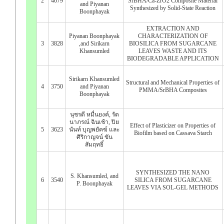
2
4079
SrBHA/Ca-ZrO2 Composite Material
and Piyanan
Synthesized by Solid-State Reaction
Boonphayak
EXTRACTION AND
Piyanan Boonphayak
CHARACTERIZATION OF
3
3828
,and Sirikarn
BIOSILICA FROM SUGARCANE
Khansumled
LEAVES WASTE AND ITS
BIODEGRADABLE APPLICATION
Sirikarn Khansumled
Structural and Mechanical Properties of
4
3750
and Piyanan
PMMA/SrBHA Composites
Boonphayak
นุชรดี หมื่นยงค์, รัต
นาภรณ์ ฉินเช้า, ปิย
Effect of Plasticizer on Properties of
5
3623
นันท์ บุญพยัคฆ์ และ
Biofilm based on Cassava Starch
ศิริกาญจน์ ขัน
สัมฤทธิ์
SYNTHESIZED THE NANO
S. Khansumled, and
6
3540
SILICA FROM SUGARCANE
P. Boonphayak
LEAVES VIA SOL-GEL METHODS