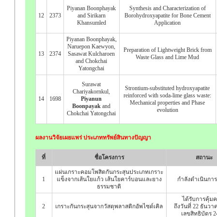
Piyanan Boonphayak
Synthesis and Characterization of
12
2373
and Sirikarn
Borohydroxyapatite for Bone Cement
Khansumled
Application
Piyanan Boonphayak,
Naruepon Kaewyon,
Preparation of Lightweight Brick from
13
2374
Sasawat Kulcharoen
Waste Glass and Lime Mud
and Chokchai
Yatongchai
Surawat
Strontium-substituted hydroxyapatite
Chariyakornkul,
reinforced with soda-lime glass waste:
14
1698
Piyanun
Mechanical properties and Phase
Boonpayak
and
evolution
Chokchai Yatongchai
ผลงานวิจัยเผยแพร่ ประเภททรัพย์สินทางปัญญา
ที่
ชื่อโครงการ
สถานะ
แผ่นเกราะคอมโพสิตกันกระสุนประเภทเกราะ
1
แข็งจากเส้นใยแก้ว เส้นใยคาร์บอนและยาง
กำลังดำเนินการ
ธรรมชาติ
ได้รับการคุ้ม
2
เกราะกันกระสุนจากวัสดุพลาสติกอัพไซด์เคิล
ถึงวันที่ 22 ธันว
เลขสิทธิบัตร 