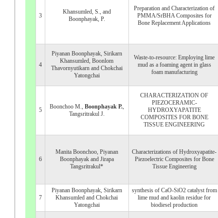
Preparation and Characterization of
Khansumled, S., and
3
PMMA/SrBHA Composites for
Boonphayak, P.
Bone Replacement Applications
Piyanan Boonphayak, Sirikarn
Waste-to-resource: Employing lime
Khansumled, Boonlom
4
mud as a foaming agent in glass
Thavornyutikarn and Chokchai
foam manufacturing
Yatongchai
CHARACTERIZATION OF
PIEZOCERAMIC-
Boonchoo M.,
Boonphayak P.
,
5
HYDROXYAPATITE
Tangsritrakul J.
COMPOSITES FOR BONE
TISSUE ENGINEERING
Manita Boonchoo, Piyanan
Characterizations of Hydroxyapatite-
6
Boonphayak and Jirapa
Piezoelectric Composites for Bone
Tangsritrakul*
Tissue Engineering
Piyanan Boonphayak, Sirikarn
synthesis of CaO-SiO2 catalyst from
7
Khansumled and Chokchai
lime mud and kaolin residue for
Yatongchai
biodiesel production