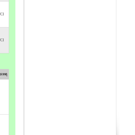
TCI
TCI
เหตุ