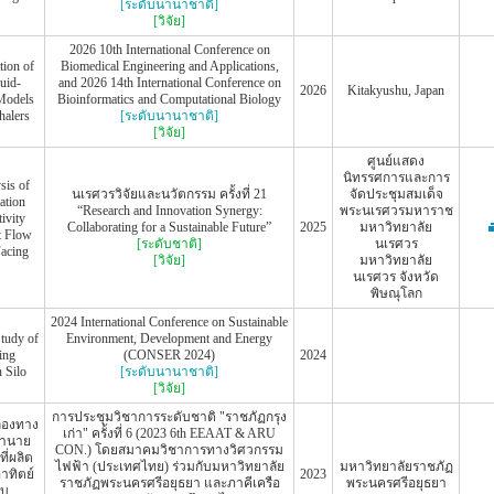
[ระดับนานาชาติ]
[วิจัย]
2026 10th International Conference on
tion of
Biomedical Engineering and Applications,
uid-
and 2026 14th International Conference on
2026
Kitakyushu, Japan
Models
Bioinformatics and Computational Biology
halers
[ระดับนานาชาติ]
[วิจัย]
ศูนย์แสดง
นิทรรศการและการ
sis of
นเรศวรวิจัยและนวัตกรรม ครั้งที่ 21
จัดประชุมสมเด็จ
ation
“Research and Innovation Synergy:
พระนเรศวรมหาราช
ivity
Collaborating for a Sustainable Future”
2025
มหาวิทยาลัย
t Flow
[ระดับชาติ]
นเรศวร
acing
[วิจัย]
มหาวิทยาลัย
นเรศวร จังหวัด
พิษณุโลก
2024 International Conference on Sustainable
Study of
Environment, Development and Energy
ing
(CONSER 2024)
2024
n Silo
[ระดับนานาชาติ]
[วิจัย]
การประชุมวิชาการระดับชาติ "ราชภัฏกรุง
องทาง
เก่า" ครั้งที่ 6 (2023 6th EEAAT & ARU
ทำนาย
CON.) โดยสมาคมวิชาการทางวิศวกรรม
ี่ผลิต
ไฟฟ้า (ประเทศไทย) ร่วมกับมหาวิทยาลัย
มหาวิทยาลัยราชภัฏ
อาทิตย์
2023
ราชภัฏพระนครศรีอยุธยา และภาคีเครือ
พระนครศรีอยุธยา
อบ