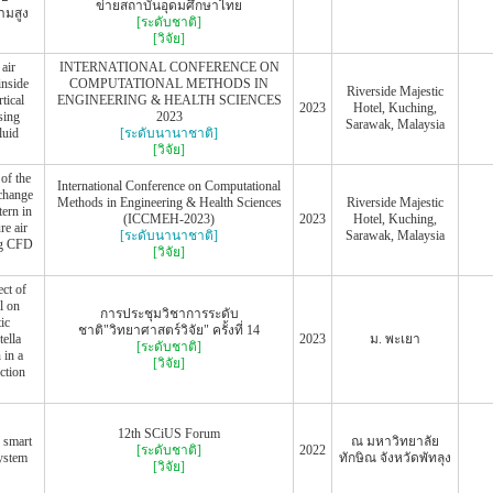
ข่ายสถาบันอุดมศึกษาไทย
ามสูง
[ระดับชาติ]
[วิจัย]
air
INTERNATIONAL CONFERENCE ON
inside
COMPUTATIONAL METHODS IN
Riverside Majestic
rtical
ENGINEERING & HEALTH SCIENCES
2023
Hotel, Kuching,
sing
2023
Sarawak, Malaysia
luid
[ระดับนานาชาติ]
[วิจัย]
of the
International Conference on Computational
xchange
Methods in Engineering & Health Sciences
Riverside Majestic
tern in
(ICCMEH-2023)
2023
Hotel, Kuching,
re air
[ระดับนานาชาติ]
Sarawak, Malaysia
ng CFD
[วิจัย]
ect of
al on
การประชุมวิชาการระดับ
ic
ชาติ"วิทยาศาสตร์วิจัย" ครั้งที่ 14
ella
2023
ม. พะเยา
[ระดับชาติ]
 in a
[วิจัย]
ction
12th SCiUS Forum
r smart
ณ มหาวิทยาลัย
[ระดับชาติ]
2022
ystem
ทักษิณ จังหวัดพัทลุง
[วิจัย]