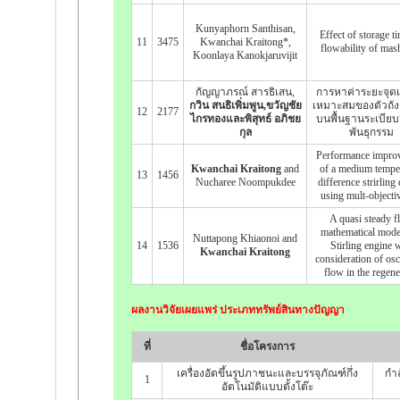
Kunyaphorn Santhisan,
Effect of storage t
11
3475
Kwanchai Kraitong*,
flowability of mas
Koonlaya Kanokjaruvijit
กัญญาภรณ์ สารธิเสน,
การหาค่าระยะจุดเชื
กวิน สนธิเพิ่มพูน,ขวัญชัย
เหมาะสมของตัวถัง
12
2177
ไกรทองและพิสุทธ์ อภิชย
บนพื้นฐานระเบียบวิ
กุล
พันธุกรรม
Performance impro
Kwanchai Kraitong
and
of a medium tempe
13
1456
Nucharee Noompukdee
difference strirling
using mult-objecti
A quasi steady 
mathematical mode
Nuttapong Khiaonoi and
14
1536
Stirling engine 
Kwanchai Kraitong
consideration of osci
flow in the regene
ผลงานวิจัยเผยแพร่ ประเภททรัพย์สินทางปัญญา
ที่
ชื่อโครงการ
เครื่องอัดขึ้นรูปภาชนะและบรรจุภัณฑ์กึ่ง
กำล
1
อัตโนมัติแบบตั้งโต๊ะ