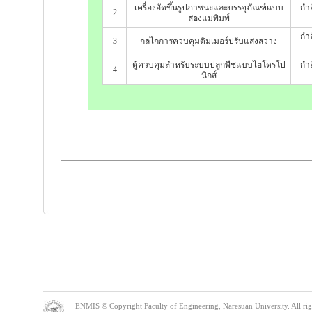
เครื่องอัดขึ้นรูปภาชนะและบรรจุภัณฑ์แบบ
กำล
2
สองแม่พิมพ์
กำล
3
กลไกการควบคุมดิมเมอร์ปรับแสงสว่าง
ตู้ควบคุมสำหรับระบบปลูกพืชแบบไฮโดรโป
กำล
4
นิกส์
ENMIS © Copyright Faculty of Engineering, Naresuan University. All right