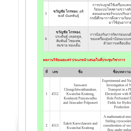
การประยุกต์ใช้เครื่องแลก
ร้อนแบบไหลตามขวางด
ขวัญชัย ไกรทอง
, อติ
5
คอนเดนเซอร์ระบบปรับอา
พงศ์ นันทพันธุ์
กรณีศึกษาการดึงความร้อนท
มาใช้อุ่นอากา
ขวัญชัย ไกรทอง
,
การป้องกันการกัดกร่อนบน
ประดิษฐ์ เทอดทูล,
6
ของเครื่องอุ่นนำป้อนแบบ
สัมพันธ์ ไชยเทพ,
ด้วยการเคลือบอิน
สมชาย ทองเต็ม
ผลงานวิจัยเผยแพร่ ประเภทนำเสนอในที่ประชุมวิชาการ
ที่
เลข
ชื่อ
ชื่อบทความ
Experimental and Nu
Saowarot
Investigation of 
Chongchitwatthanakun,
Transport in a 
1
4512
Kwanchai Kraitong,
Electrolyzer with
Konlayutt Punyawudho
Hole Perforated 
and Jirawadee Polprasert
Fields for Hydr
Production
A mathematical mod
Stirling cryocoole
Eakrit Kaewcharoen and
2
4513
consideration of osci
Kwanchai Kraitong
flow under pulsa