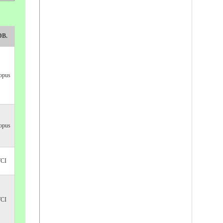
DB.
opus
opus
TCI
TCI