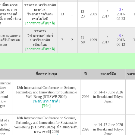
เปลี่ยนความ
วารสารมหาวิทยาลัย
ัดแปลงจาก
นเรศวร:
3
/
13-
- /
กาศรถยนต์:
วิทยาศาสตร์และ
13
1
2005
2017-
23
2017
ิ้งจากน้ำร้อน
เทคโนโลยี
05-23
ศ
[วารสารระดับชาติ]
วารสาร
ผิวภายนอกท่อ
วิศวกรรมศาสตร์
0
/
41-
- /
เทอร์โมไซฟอน
มหาวิทยาลัย
7
2
1999
2017-
50
2017
าเมล
เชียงใหม่
06-12
[วารสารระดับชาติ]
ชื่อการประชุม
ปี
สถานที่จัด
หมาย
merical
Water
18th International Conference on Science,
PEM
Technology and Innovation for Sustainable
on 14–17 June 2026
 Round
Well-Being (STISWB 2026)
2026
in Ibaraki and Tokyo,
Flow
[ระดับนานาชาติ]
Japan
ogen
[วิจัย]
18th International Conference on Science,
el of a
Technology and Innovation for Sustainable
r with
on 14–17 June 2026
Well-Being (STISWB 2026) [นำเสนอ/ระดับ
llating
2026
in Ibaraki and Tokyo,
นานาชาติ] 2026
ting
Japan