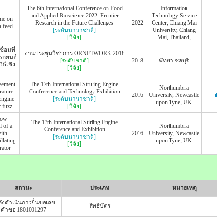
The 6th International Conference on Food
Information
and Applied Bioscience 2022: Frontier
Technology Service
ime on
Research in the Future Challenges
2022
Center, Chiang Mai
h feed
[ระดับนานาชาติ]
University, Chiang
[วิจัย]
Mai, Thailand,
่อมที่
งานประชุมวิชาการ ORNETWORK 2018
รถยนต์
[ระดับชาติ]
2018
พัทยา ชลบุรี
ธีเชิง
[วิจัย]
vement
The 17th International Struling Engine
Northumbria
rature
Confrerence and Technology Exhibition
2016
University, Newcastle
 engine
[ระดับนานาชาติ]
upon Tyne, UK
v fuzz
[วิจัย]
flow
The 17th International Stirling Engine
l of a
Northumbria
Conference and Exhibition
with
2016
University, Newcastle
[ระดับนานาชาติ]
llating
upon Tyne, UK
[วิจัย]
rator
สถานะ
ประเภท
หมายเหตุ
ังดำเนินการยื่นขอเลข
สิทธิบัตร
คำขอ 1801001297