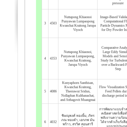
pressure
Nuttapong Khiaonoi
Image-Based Valida
Punyawan Lumpaopong
Computational Fl
3
4503
Kwanchai Kraitong Jarupa
Particle Dynamics 
Viyoch
for Dry Powder In
Comparative Analy
Nuttapong Khiaonoi,
Large Eddy Simul
Punyawan Lumpaopong,
Models and Sensit
4
4353
Kwanchai Kraitong,
Study for Turbulen
Jarupa Viyoch
over a Backward-F
Step
Kunyaphorn Santhisan,
Kwanchai Kraitong,
Flow Visualization 
5
4086
Theerawut Sridun,
Feed Pellets dur
Nollaphan Kulthanachat,
discharge period i
and Atthagovit Muangmai
การพัฒนาแบบจำล
คณิตศาสตร์เพื่อ
ชิษณุพงศ์ ทองยิ้ม, ภัทร
พลังงานความร้อนท
ภณ ทองคำ, เอกภพ มัน
6
4032
ได้จากตัวเก็บรังสี
พร้าว, สรวิศ สอนสารี
แบบรูปประก