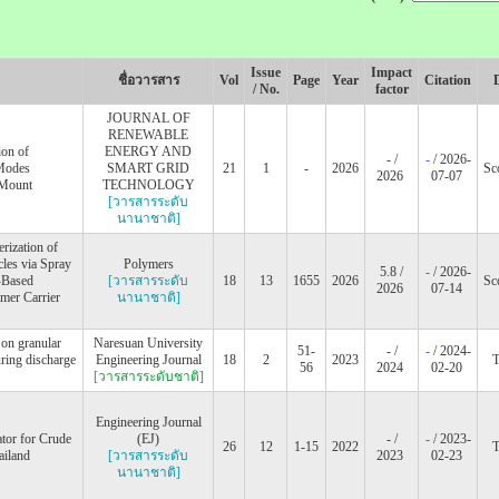
Issue
Impact
ชื่อวารสาร
Vol
Page
Year
Citation
/ No.
factor
JOURNAL OF
RENEWABLE
ion of
ENERGY AND
- /
-
/ 2026-
Modes
SMART GRID
21
1
-
2026
Sc
2026
07-07
 Mount
TECHNOLOGY
[วารสารระดับ
นานาชาติ]
rization of
les via Spray
Polymers
5.8 /
-
/ 2026-
-Based
[วารสารระดับ
18
13
1655
2026
Sc
2026
07-14
mer Carrier
นานาชาติ]
 on granular
Naresuan University
51-
- /
-
/ 2024-
uring discharge
Engineering Journal
18
2
2023
56
2024
02-20
[วารสารระดับชาติ]
Engineering Journal
tor for Crude
(EJ)
- /
-
/ 2023-
26
12
1-15
2022
ailand
[วารสารระดับ
2023
02-23
นานาชาติ]