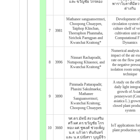
และ ขวัญชัย ไกรทอง
พาราโบลาที่มีคว
ต่างกัน
Mathanee sanguansermsri,
Development of 
Choopong Chuaypen,
circulation system 
Taiphop Klinchan,
culture shelf of ve
7
3981
Theeraphon Phanmaha,
cultivation unit u
Sirichok Paengpan and
Computational F
Kwanchai Kraitong*
Dynamics
Numerical analysis 
impact of the air e
Ninnart Rachapradit,
rate on the flow pat
8
3996
Nuttapong Khiaonoi, and
the negative pressu
Kwanchai Kraitong*
isolation room usi
technique
A study on the eff
Pimmada Pattarapadit;
daily light integr
Phasini Sakulmaeka;
growth of Asiat
Mathanee
9
3890
penneywort (Cent
Sanguansermsri;
asiatica L.) grown
Kwanchai Kraitong;
closed plant produ
Choopong Chuaypen
system
รศ.ดร.มัทนี สงวนเสริม
ศรี ผศ.ดร.ขวัญชัย ไกร
IoT applications fo
10
3660
ทอง ผศ.ชูพงศ์ ช่วยเพ็ญ
plant production s
น.ส. แก้วตา ทันจันทร์
และ น.ส.ปณิสรา บุญมีจิว