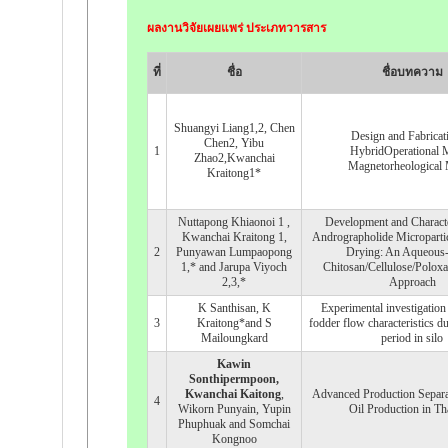
ผลงานวิจัยเผยแพร่ ประเภทวารสาร
ที่
ชื่อ
ชื่อบทความ
Shuangyi Liang1,2, Chen
Design and Fabricat
Chen2, Yibu
1
HybridOperational 
Zhao2,Kwanchai
Magnetorheological
Kraitong1*
Nuttapong Khiaonoi 1 ,
Development and Characte
Kwanchai Kraitong 1,
Andrographolide Micropartic
2
Punyawan Lumpaopong
Drying: An Aqueous
1,* and Jarupa Viyoch
Chitosan/Cellulose/Poloxa
2,3,*
Approach
K Santhisan, K
Experimental investigation
3
Kraitong*and S
fodder flow characteristics d
Mailoungkard
period in silo
Kawin
Sonthipermpoon,
Kwanchai Kaitong
,
Advanced Production Separa
4
Wikorn Punyain, Yupin
Oil Production in Th
Phuphuak and Somchai
Kongnoo