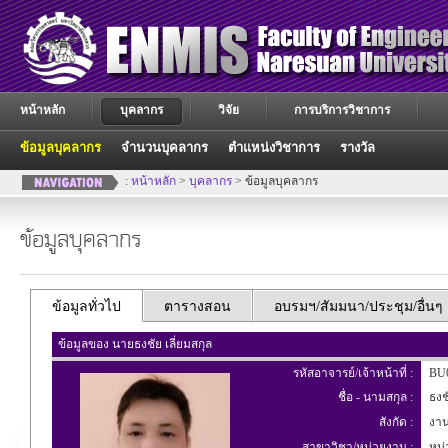
หน้าหลัก
บุคลากร
วิจัย
การบริการวิชาการ
ข้อมูลบุคลากร
จำนวนบุคลากร
ตำแหน่งวิชาการ
รางวัล
:
หน้าหลัก
>
บุคลากร
> ข้อมูลบุคลากร
ข้อมูลบุคลากร
ข้อมูลทั่วไป
ตารางสอน
อบรมฯ/สัมมนา/ประชุม/อื่นๆ
ข้อมูลของ นายธงชัย เลี่ยมสกุล
รหัสอาจารย์/เจ้าหน้าที่ :
BU
ชื่อ - นามสกุล :
ธงชั
สังกัด :
งาน
สาขาวิชา/หน่วยงาน :
หน่