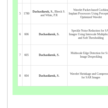
Wavelet Packet-based Cochlea
Dachasilaruk, S.
, Bleeck S.
5
1780
Implant Processors Using Percept
and White, P.R
Optimized Wavelet
Speckle Noise Reduction for S
6
606
Dachasilaruk, S.
Images Using Interscale Multiplic
and Soft Thresholding
Multiscale Edge Detection for 
7
605
Dachasilaruk, S.
Image Despeckling
Wavelet Shrinkage and Compres
8
604
Dachasilaruk, S.
for SAR Images