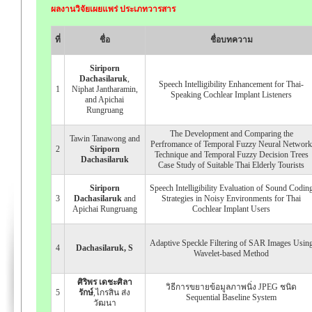
ผลงานวิจัยเผยแพร่ ประเภทวารสาร
ที่
ชื่อ
ชื่อบทความ
Siriporn
Dachasilaruk
,
Speech Intelligibility Enhancement for Thai-
1
Niphat Jantharamin,
Speaking Cochlear Implant Listeners
and Apichai
Rungruang
The Development and Comparing the
Tawin Tanawong and
Perfromance of Temporal Fuzzy Neural Network
2
Siriporn
Technique and Temporal Fuzzy Decision Trees
Dachasilaruk
Case Study of Suitable Thai Elderly Tourists
Siriporn
Speech Intelligibility Evaluation of Sound Codin
3
Dachasilaruk
and
Strategies in Noisy Environments for Thai
Apichai Rungruang
Cochlear Implant Users
Adaptive Speckle Filtering of SAR Images Usin
4
Dachasilaruk, S
Wavelet-based Method
ศิริพร เดชะศิลา
วิธีการขยายข้อมูลภาพนิ่ง JPEG ชนิด
5
รักษ์
,ไกรสิน ส่ง
Sequential Baseline System
วัฒนา