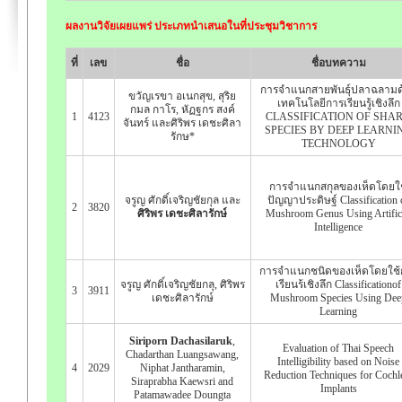
ผลงานวิจัยเผยแพร่ ประเภทนำเสนอในที่ประชุมวิชาการ
ที่
เลข
ชื่อ
ชื่อบทความ
การจำแนกสายพันธุ์ปลาฉลามด
ขวัญเรขา อเนกสุข, สุริย
เทคโนโลยีการเรียนรู้เชิงลึก
กมล กาโร, หัฏฐกร สงค์
1
4123
CLASSIFICATION OF SHA
จันทร์ และศิริพร เดชะศิลา
SPECIES BY DEEP LEARNI
รักษ*
TECHNOLOGY
การจำแนกสกุลของเห็ดโดยใช
จรูญ ศักดิ์เจริญชัยกุล และ
ปัญญาประดิษฐ์ Classification 
2
3820
ศิริพร เดชะศิลารักษ์
Mushroom Genus Using Artifici
Intelligence
การจําแนกชนิดของเห็ดโดยใช้
จรูญ ศักดิ์เจริญชัยกลุ, ศิริพร
เรียนร้เชิงลึก Classificationof
3
3911
เดชะศิลารักษ์
Mushroom Species Using Dee
Learning
Siriporn Dachasilaruk
,
Evaluation of Thai Speech
Chadarthan Luangsawang,
Intelligibility based on Noise
4
2029
Niphat Jantharamin,
Reduction Techniques for Cochl
Siraprabha Kaewsri and
Implants
Patamawadee Doungta