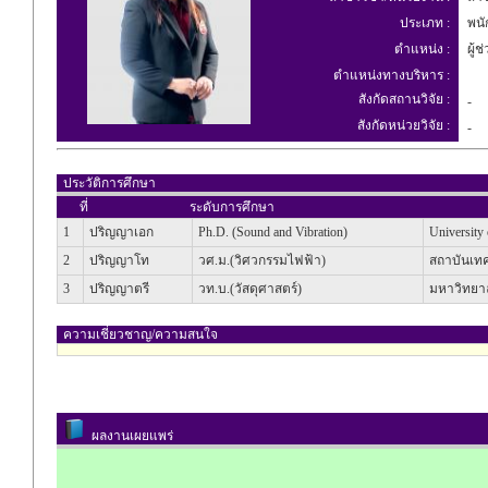
ประเภท :
พนัก
ตำแหน่ง :
ผู้ช
ตำแหน่งทางบริหาร :
สังกัดสถานวิจัย :
-
สังกัดหน่วยวิจัย :
-
ประวัติการศึกษา
ที่
ระดับการศึกษา
1
ปริญญาเอก
Ph.D. (Sound and Vibration)
University
2
ปริญญาโท
วศ.ม.(วิศวกรรมไฟฟ้า)
สถาบันเทค
3
ปริญญาตรี
วท.บ.(วัสดุศาสตร์)
มหาวิทยาลั
ความเชี่ยวชาญ/ความสนใจ
ผลงานเผยแพร่