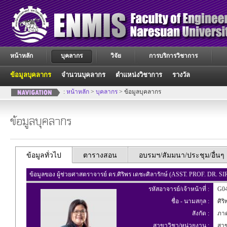
หน้าหลัก
บุคลากร
วิจัย
การบริการวิชาการ
ข้อมูลบุคลากร
จำนวนบุคลากร
ตำแหน่งวิชาการ
รางวัล
:
หน้าหลัก
>
บุคลากร
> ข้อมูลบุคลากร
ข้อมูลบุคลากร
ข้อมูลทั่วไป
ตารางสอน
อบรมฯ/สัมมนา/ประชุม/อื่นๆ
ข้อมูลของ ผู้ช่วยศาสตราจารย์ ดร.ศิริพร เดชะศิลารักษ์ (ASST. PROF. D
รหัสอาจารย์/เจ้าหน้าที่ :
G04
ชื่อ - นามสกุล :
ศิริ
สังกัด :
ภาค
สาขาวิชา/หน่วยงาน :
สาข