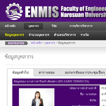
หน้าหลัก
บุคลากร
วิจัย
การบริการวิชาการ
ข้อมูลบุคลากร
จำนวนบุคลากร
ตำแหน่งวิชาการ
รางวัล
:
หน้าหลัก
>
บุคลากร
> ข้อมูลบุคลากร
ข้อมูลบุคลากร
ข้อมูลทั่วไป
ตารางสอน
อบรมฯ/สัมมนา/ประชุม/อื่นๆ
ข้อมูลของ นางสาวสารินทร์ เติมสุทา (MS.SARIN TERMSUTA)
รหัสอาจารย์/เจ้าหน้าที่ :
PL0
ชื่อ - นามสกุล :
สาริ
สังกัด :
งาน