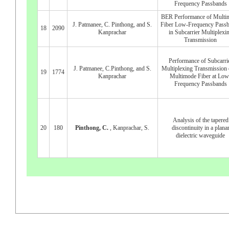
Frequency Passbands
BER Performance of Multi
J. Patmanee, C. Pinthong, and S.
Fiber Low-Frequency Pass
18
2090
Kanprachar
in Subcarrier Multiplexi
Transmission
Performance of Subcarri
J. Patmanee, C.Pinthong, and S.
Multiplexing Transmission 
19
1774
Kanprachar
Multimode Fiber at Low
Frequency Passbands
Analysis of the tapered
20
180
Pinthong, C.
, Kanprachar, S.
discontinuity in a plana
dielectric waveguide