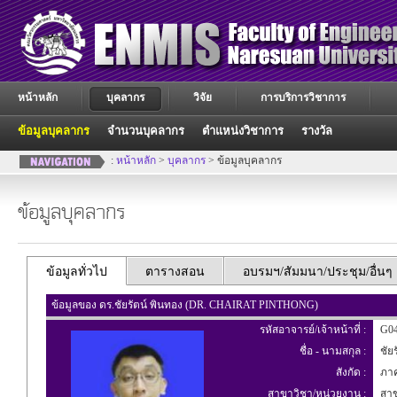
หน้าหลัก
บุคลากร
วิจัย
การบริการวิชาการ
ข้อมูลบุคลากร
จำนวนบุคลากร
ตำแหน่งวิชาการ
รางวัล
:
หน้าหลัก
>
บุคลากร
> ข้อมูลบุคลากร
ข้อมูลบุคลากร
ข้อมูลทั่วไป
ตารางสอน
อบรมฯ/สัมมนา/ประชุม/อื่นๆ
ข้อมูลของ ดร.ชัยรัตน์ พินทอง (DR. CHAIRAT PINTHONG)
รหัสอาจารย์/เจ้าหน้าที่ :
G04
ชื่อ - นามสกุล :
ชัยร
สังกัด :
ภาค
สาขาวิชา/หน่วยงาน :
สาข