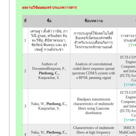
ผลงานวิจัยเผยแพร่ ประเภทวารสาร
ที่
ชื่อ
ชื่อบทความ
เศรษฐา ตั้งค้าวานิช, ภา
การประยุกต์ใช้เทคโนโลยี
วิณี อู่รอด, ศรัณย์พร จัน
วารสารงา
อินเทอร์เน็ตของสรรพสิ่ง
1
ทะวิชัย, ศินิชาพรมมา,
ประยุก
สำหรับระบบเตือนภัยการ
ชัยรัตน์ พินทอง และ สุร
[วาร
โจรกรรมรถจักรยานยนต์
เชษฐ์ กานต์ประชา
ECTI-CON 2
Enginee
Authors of
Analysis of convolutional
Computer,
DocumentBenprom, P.,
coded direct sequence spread
2
and Info
Pinthong, C.
,
spectrum CDMA system with
(ECTI) Ass
Kanprachar, S.
a BPSK jamming signal
Co
[วารสา
ECTI-CON 2
Enginee
Bandpass transmission
Computer,
Naku, W.,
Pinthong, C.
,
characteristics of multimode
3
and Info
Kanprachar, S.
fibers using Gaussian
(ECTI) Ass
distribution
Co
[วารสา
Characteristics of multimode
IMECS 20
Naku, W.,
Pinthong, C.
,
fibers at high frequency
MultiConfer
4