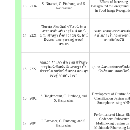
Effects of Increasing
S. Niratisai, C. Pinthong, and S.
13
2534
Background to Foreground 
Kanprachar
in Food Image Recogniti
ปิยะพล เรืองทิพย์ รวีโรจน์ รัตน
เดชานาคินทร์ จารุวัฒน์ พัฒน์
ระบบควบคุมการเพาะปล
14
2221
มณี เศรษฐา ตั้งค้าวานิช ชัยรัตน์
ต้นไม้ภายในกระถางต้นไ
พินทอง และ สุรเชษฐ์ กานต์
แบบอัตโนมัติ
ประชา
กฤษฎา สักแก้ว พีระยุทธ ศรีวิเศษ
จารุวัฒน์ พัฒน์มณี เศรษฐา ตั้ง
อุปกรณ์ตรวจสอบรถรับส่ง
15
2222
ค้าวานิช ชัยรัตน์ พินทอง และ สุร
นักเรียนแบบออนไลน์
เชษฐ์ กานต์ประชา
Development of Gunfire S
S. Tangkawanit, C. Pinthong, and
16
2092
Classification System wit
S. Kanprachar
Smartphone using AN
Performance of Linear Bl
Code with Subcarrier
J. Patmanee, C. Pinthong, and S.
17
2094
Multiplexing System on 
Kanprachar
Multimode Fiber using 