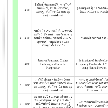
ธีรสิทธิ์ จันทรสมบัติ, จารุวัฒน์
พัฒน์มณี, ชัยรัตน์ พินทอง,
ตู้คอนซูเมอร์ยูนิตอัจฉริยะ
3
4308
เศรษฐา ตั้งค้าวานิช และ สุร
อินเทอร์เน็ตของสรรพสิ่
เชษฐ์ กานต์ประชา
ชนสิทธิ์ ธรรมเลอศักดิ์, ณชพนธ์
นรรัตน์, อัครภพ มากะนัดถ์, จารุ
4
4309
วัฒน์ พัฒน์มณี, ชัยรัตน์ พินทอง,
ระบบที่จอดรถอัจฉริยะ
สุรเชษฐ์ กานต์ประชา และ
เศรษฐา ตั้งค้าวานิช
Jaruwat Patmanee, Chairat
Estimation of Suitable L
5
4099
Pinthong, and Surachet
Frequency Passbands of 
Kanprachar
using Neural Network
ภาวิณี อู่รอด ศรัณย์พร จันทะ
การประยุกต์ใช้เทคโนโล
วิชัย ศินิชา พรมมา ชัยรัตน์ พินท
อินเตอร์เน็ตของสรรพสิ่งส
6
4094
อง เศรษฐา ตั้งค้าวานิช และ สุร
ระบบเตือนภัยการโจรกรร
เชษฐ์ กานต์ประชา
จักรยานยนต์
ทยากร อุปปิง นฤเบศ คร้ามสมอ
ปิยะพงศ์ฟูแสง จารุวัฒน์ พัฒน์
แอปพลิเคชันบ้านอัจฉริ
7
4095
มณี ชัยรัตน์ พินทอง สุรเชษฐ์
สำหรับควบคุมอุปกรณ์ใน
กานต์ประชา และ เศรษฐา ตั้งค้า