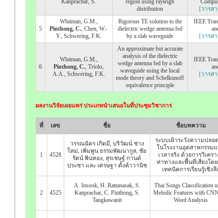
Kanprachar, S.
region using rayleigh
Compute
distribution
[วารสา
Whitman, G.M.,
Rigorous TE solution to the
IEEE Tran
5
Pinthong, C.
, Chen, W.-
dielectric wedge antenna fed
an
Y., Schwering, F.K.
by a slab waveguide
[วารสา
An approximate but accurate
analysis of the dielectric
Whitman, G.M.,
IEEE Tran
wedge antenna fed by a slab
6
Pinthong, C.
, Triolo,
an
waveguide using the local
A.A., Schwering, F.K.
[วารสา
mode theory and Schelkunoff
equivalence principle
ผลงานวิจัยเผยแพร่ ประเภทนำเสนอในที่ประชุมวิชาการ
ที่
เลข
ชื่อ
ชื่อบทความ
ระบบเฝ้าระวังความปลอด
วรรณฉัตร เกิดมี, บริวัฒน์ ช่าง
ในโรงงานอุตสาหกรรม
ใหม่, เพิ่มพูน ธรรมพัฒนากูล, ชัย
1
4528
เวลาจริง ด้วยการวิเครา
รัตน์ พินทอง, สุรเชษฐ์ กานต์
ท่าทางและพื้นที่เสี่ยงโดย
ประชา และ เศรษฐา ตั้งค้าวานิช
เทคนิคการเรียนรู้เชิงลึ
A. Insook, H. Rattanasak, S.
Thai Songs Classification u
2
4525
Kanprachar, C. Pinthong, S.
Melodic Features with CN
Tangkawanit
Word Analysis