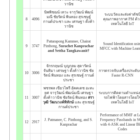
วานิช
นิพพิชฌน์ เทวะ จารุวัฒน์ พัฒน์
ระบบวัดและส่งค่าดัชน
มณี ชัยรัตน์ พินทอง สุรเชษฐ์
8
4096
คุณภาพอากาศ PM ด้ว
กานต์ประชา และ เศรษฐา ตั้งค้า
เทคโนโลยี IoT
วานิช
Pattarapong Kammee, Chairat
Sound Identification usi
9
3747
Pinthong,
Surachet Kanprachar
MFCC with Machine Lear
and Settha Tangkawanit†
จักรกฤษณ์ บุญกลม สุดารัตน์
จันทิมา เศรษฐา ตั้งค้าวานิช ชัย
การตรวจจับเครื่องประดับ
10
3006
รัตน์ พินทอง และ สุรเชษฐ์ กานต์
Faster R-CNN
ประชา
พชรพล เขียวไพรี อัคคเดช อะทะ
ยศ จารุวัฒน์ พัฒน์มณี เศรษฐา
ระบบการติดตามตำแหน่
11
3007
ตั้งค้าวานิช ชัยรัตน์ พินทอง
สรา
รถไฟฟ้าโดยสารโดยใช
วุฒิ วัฒนวงค์พิทักษ์
และ สุรเชษฐ์
เทคโนโลยี IoT
กานต์ประชา
Performance of MMF at L
J. Patmanee, C. Pinthong, and S.
Frequency Passbands in 
12
2917
Kanprachar
with 4-ASK and Linear Bl
Codes