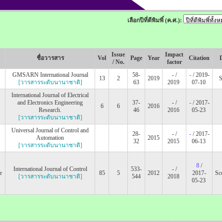
เลือกปีที่ตีพิมพิ์ (ค.ศ.):
Issue
Impact
ชื่อวารสาร
Vol
Page
Year
Citation
/ No.
factor
GMSARN International Journal
58-
- /
-
/ 2019-
13
2
2019
[วารสารระดับนานาชาติ]
63
2019
07-10
International Journal of Electrical
and Electronics Engineering
37-
- /
-
/ 2017-
6
6
2016
.
Research.
46
2016
05-23
[วารสารระดับนานาชาติ]
Universal Journal of Control and
28-
- /
-
/ 2017-
Automation
2015
32
2015
06-13
[วารสารระดับนานาชาติ]
8
/
International Journal of Control
533-
- /
e
85
5
2012
2017-
Sc
[วารสารระดับนานาชาติ]
544
2018
05-23