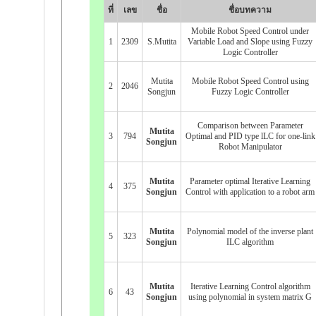
ที่
เลข
ชื่อ
ชื่อบทความ
Mobile Robot Speed Control under
1
2309
S.Mutita
Variable Load and Slope using Fuzzy
Logic Controller
Mutita
Mobile Robot Speed Control using
2
2046
Songjun
Fuzzy Logic Controller
Comparison between Parameter
Mutita
3
794
Optimal and PID type lLC for one-link
Songjun
Robot Manipulator
Mutita
Parameter optimal Iterative Learning
4
375
Songjun
Control with application to a robot arm
Mutita
Polynomial model of the inverse plant
5
323
Songjun
ILC algorithm
Mutita
Iterative Learning Control algorithm
6
43
Songjun
using polynomial in system matrix G