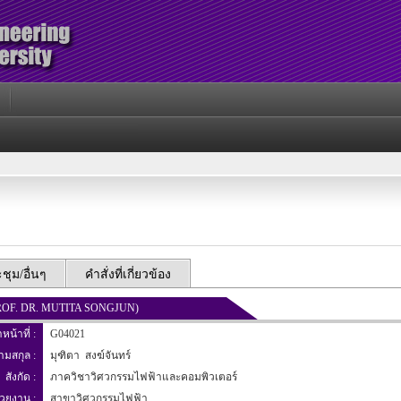
ุม/อื่นๆ
คำสั่งที่เกี่ยวข้อง
. PROF. DR. MUTITA SONGJUN)
าหน้าที่ :
G04021
นามสกุล :
มุฑิตา สงฆ์จันทร์
สังกัด :
ภาควิชาวิศวกรรมไฟฟ้าและคอมพิวเตอร์
่วยงาน :
สาขาวิศวกรรมไฟฟ้า