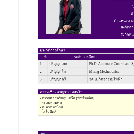
ป
ต
ตำแหน่งทาง
สังกัดสถ
สังกัดหน่
ประวัติการศึกษา
ที่
ระดับการศึกษา
1
ปริญญาเอก
Ph.D. Automatic Control and S
2
ปริญญาโท
M.Eng Mechatronics
3
ปริญญาตรี
วศ.บ. วิศวกรรมไฟฟ้า
ความเชี่ยวชาญ/ความสนใจ
- ตรรกศาสตร์คลุมเครือ (ฟัซซีลอจิก)
- ระบบควบคุม
- เมคาทรอนิกส์
- โรโบติกส์