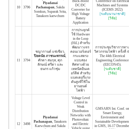
Buck-Boost
Conference on Electrical
Piyadanai
DC/DC
Machines and Systems
10
3796
Pachanapan
, Sakda
Converter for
(ICEMS 2022)
Somkun, Suparak Srita,
High Voltage
[ระดับนานาชาติ]
Tanakorn kaewchum
Battery
[วิจัย]
Application
การประยุกต์
ใช้ Hardware
in the Loop
(HiL) สำหรับ
พัฒนาวงจร
การประชุมวิชาการทา
ชญากานต์ แซ่เซียว,
คอนเวอร์เตอร์
วิศวกรรมไฟฟ้า ครั้งที่ 4
ปิยดนัย ภาชนะพรรณ์
,
กระแสตรง
The 44th Electrical
11
3794
ศักดา สมกุล, ศุภ
แบบสอง
Engineering Conference
ลักษณ์ ศรีตา และ
ทิศทางด้วย
(EECON45).
ธนกร แก้วชุ่ม
เทคนิคอินเต
[ระดับชาติ]
อร์ลีฟ สำหรับ
[วิจัย]
แบตเตอรี่แรง
ดันสูงที่ใช้ใน
ยานยนต์
ไฟฟ้า
Voltage Level
Control in
Weak
GMSARN Int. Conf. o
Distribution
Smart Energy,
Networks with
Piyadanai
Environment and
Photovoltaic
Pachanapan
, Tanakorn
Sustainable Developmen
12
3498
and Electric
Kaewchum and Sakda
in GMS, 16-17 Decembe
Vehicle using