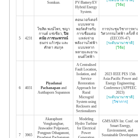
Somkun.
PV/Battery/EV
[วิจัย]
Hybrid Energy
System.
คอนเวอร์เตอร์
แบบหลาย
โฆสิต พงษ์ไพร, ชญา
พอร์ตสำหรับ
การประชุมวิชาการทา
กานต์ แซ่เซียว,
ปิย
การเชื่อมต่อ
วิศวกรรมไฟฟ้า ครั้งที่ 4
5
4231
ดนัย ภาชนะพรรณ์
แหล่งจ่าย
(EECON-47)
ธนกร แก้วชุ่ม และ
พลังงานไฟฟ้า
[ระดับนานาชาติ]
ศักดา สมกุล
แบบหลาก
[วิจัย]
หลายและยาน
ยนต์ไฟฟ้า
A Centralised
Fault Location,
Isolation, and
2023 IEEE PES 15th
Service
Asia-Pacific Power and
Piyadanai
Restoration
Energy Engineering
6
4031
Pachanapan
and
Approach for
Conference (APPEEC
Autthaporn Supannon
Rural
2023)
Microgrid
[ระดับนานาชาติ]
System using
[วิชาการ]
Reclosers and
Sectionalizers
Akaraphunt
Modeling
GMSARN Int. Conf. o
Vongkunghae,
Hydro Turbine
Smart Energy,
Jirawadee Polprasert,
for Electrical
Environment, and
Pongpun Othaganont,
Power
7
3965
Sustainable Developmen
Piyadanai Pachanapan,
Generation