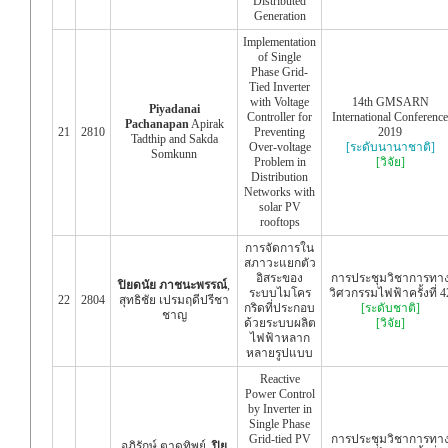
Distributed
Generation
Implementation
of Single
Phase Grid-
Tied Inverter
with Voltage
14th GMSARN
Piyadanai
Controller for
International Conference
Pachanapan
Apirak
21
2810
Preventing
2019
Tadthip and Sakda
Over-voltage
[ระดับนานาชาติ]
Somkunn
Problem in
[วิจัย]
Distribution
Networks with
solar PV
rooftops
การจัดการใน
สภาวะแยกตัว
อิสระของ
การประชุมวิชาการทา
ปิยดนัย ภาชนะพรรณ์
,
ระบบไมโคร
วิศวกรรมไฟฟ้าครั้งที่ 4
22
2804
สุทธิชัย เปรมฤดีปรีชา
กริดที่ประกอบ
[ระดับชาติ]
ชาญ
ด้วยระบบผลิต
[วิจัย]
ไฟฟ้าหลาก
หลายรูปแบบ
Reactive
Power Control
by Inverter in
Single Phase
Grid-tied PV
การประชุมวิชาการทา
อภิรักษ์ ตาดทิพย์,
ปิย