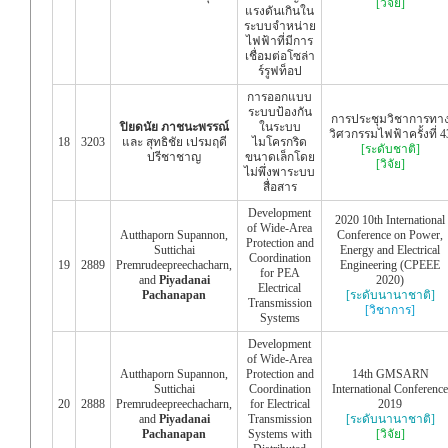
[วิจัย]
แรงดันเกินใน
ระบบจำหน่าย
ไฟฟ้าที่มีการ
เชื่อมต่อโซล่า
ร์รูฟท็อป
การออกแบบ
ระบบป้องกัน
การประชุมวิชาการทา
ปิยดนัย ภาชนะพรรณ์
ในระบบ
วิศวกรรมไฟฟ้าครั้งที่ 4
18
3203
และ สุทธิชัย เปรมฤดี
ไมโครกริด
[ระดับชาติ]
ปรีชาชาญ
ขนาดเล็กโดย
[วิจัย]
ไม่พึ่งพาระบบ
สื่อสาร
Development
2020 10th International
of Wide-Area
Autthaporn Supannon,
Conference on Power,
Protection and
Suttichai
Energy and Electrical
Coordination
19
2889
Premrudeepreechacharn,
Engineering (CPEEE
for PEA
and
Piyadanai
2020)
Electrical
Pachanapan
[ระดับนานาชาติ]
Transmission
[วิชาการ]
Systems
Development
of Wide-Area
Autthaporn Supannon,
Protection and
14th GMSARN
Suttichai
Coordination
International Conference
20
2888
Premrudeepreechacharn,
for Electrical
2019
and
Piyadanai
Transmission
[ระดับนานาชาติ]
Pachanapan
Systems with
[วิจัย]