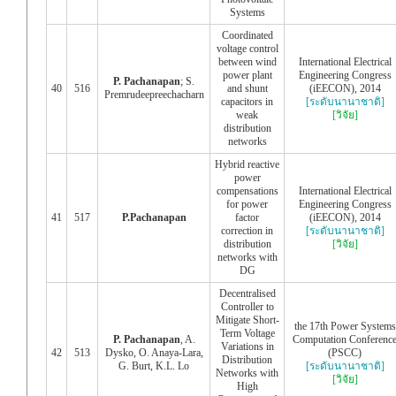
Systems
Coordinated
voltage control
between wind
International Electrical
power plant
Engineering Congress
P. Pachanapan
; S.
40
516
and shunt
(iEECON), 2014
Premrudeepreechacharn
capacitors in
[ระดับนานาชาติ]
weak
[วิจัย]
distribution
networks
Hybrid reactive
power
compensations
International Electrical
for power
Engineering Congress
41
517
P.Pachanapan
factor
(iEECON), 2014
correction in
[ระดับนานาชาติ]
distribution
[วิจัย]
networks with
DG
Decentralised
Controller to
Mitigate Short-
the 17th Power Systems
Term Voltage
P. Pachanapan
, A.
Computation Conferenc
Variations in
42
513
Dysko, O. Anaya-Lara,
(PSCC)
Distribution
G. Burt, K.L. Lo
[ระดับนานาชาติ]
Networks with
[วิจัย]
High