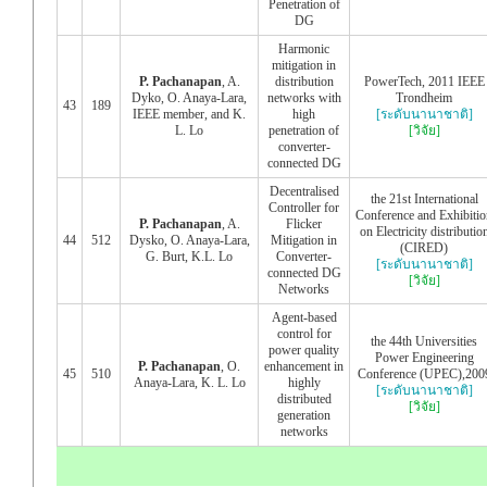
Penetration of
DG
Harmonic
mitigation in
P. Pachanapan
, A.
distribution
PowerTech, 2011 IEEE
Dyko, O. Anaya-Lara,
networks with
Trondheim
43
189
IEEE member, and K.
high
[ระดับนานาชาติ]
L. Lo
penetration of
[วิจัย]
converter-
connected DG
Decentralised
the 21st International
Controller for
Conference and Exhibitio
P. Pachanapan
, A.
Flicker
on Electricity distributio
44
512
Dysko, O. Anaya-Lara,
Mitigation in
(CIRED)
G. Burt, K.L. Lo
Converter-
[ระดับนานาชาติ]
connected DG
[วิจัย]
Networks
Agent-based
control for
the 44th Universities
power quality
Power Engineering
P. Pachanapan
, O.
enhancement in
45
510
Conference (UPEC),200
Anaya-Lara, K. L. Lo
highly
[ระดับนานาชาติ]
distributed
[วิจัย]
generation
networks