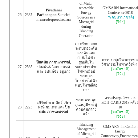
of Multi-
renewable
GMSARN International
Piyadanai
Energy
Conference 2018
26
2387
Pachanapan
Suttichai
Sources in a
[ระดับนานาชาติ]
Premrudeepreechacharn
Microgrid
[วิจัย]
during
Islanding
Operation
การศึกษาผลก
ระทบต่อระดับ
แรงดันและ
กำลังไฟฟ้า
การประชุมวิชาการทา
ปิยดนัย ภาชนะพรรณ์
,
สูญเสียใน
วิศวกรรมไฟฟ้าครั้งที่ 4
27
2565
ปองพันธ์ โอทกานนท์
ระบบจำหน่าย
[ระดับชาติ]
และ อนันต์ชัย อยู่แก้ว
ไฟฟ้าเมื่อมี
[วิจัย]
ระบบรถ
โดยสารไฟฟ้า
แบบโทรลลีล้อ
ยาง
งานประชุมวิชาการ
ระบบควบคุม
อภิรักษ์ ตาดทิพย์, ภัทร
ECTI-CARD 2018 ครั้งที
อุณหภูมิของตู้
28
2225
พงษ์ ชมเดช และ
ปิย
10
ควบคุมกลาง
ดนัย ภาชนะพรรณ์
[ระดับชาติ]
แจ้ง
[วิจัย]
Islanding
GMSARN Int.Conf.on
Management
Energy
of Microgrid
Connectivity,Environment