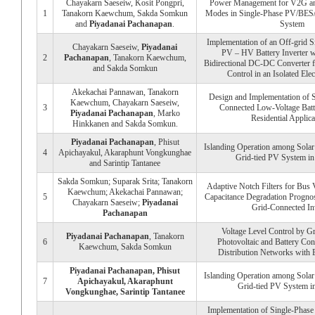
Chayakarn Saeseiw, Kosit Pongpri,
Power Management for V2G a
1
Tanakorn Kaewchum, Sakda Somkun
Modes in Single-Phase PV/BES
and
Piyadanai Pachanapan
.
System
Implementation of an Off-grid S
Chayakarn Saeseiw,
Piyadanai
PV – HV Battery Inverter wi
2
Pachanapan
, Tanakorn Kaewchum,
Bidirectional DC-DC Converter 
and Sakda Somkun
Control in an Isolated Ele
Akekachai Pannawan, Tanakorn
Design and Implementation of 
Kaewchum, Chayakarn Saeseiw,
3
Connected Low-Voltage Batte
Piyadanai Pachanapan
, Marko
Residential Applica
Hinkkanen and Sakda Somkun.
Piyadanai Pachanapan
, Phisut
Islanding Operation among Sola
4
Apichayakul, Akaraphunt Vongkunghae
Grid-tied PV System in
and Sarintip Tantanee
Sakda Somkun; Suparak Srita; Tanakorn
Adaptive Notch Filters for Bus 
Kaewchum; Akekachai Pannawan;
5
Capacitance Degradation Prognos
Chayakarn Saeseiw;
Piyadanai
Grid-Connected In
Pachanapan
Voltage Level Control by Gr
Piyadanai Pachanapan
, Tanakorn
6
Photovoltaic and Battery Con
Kaewchum, Sakda Somkun
Distribution Networks with E
Piyadanai Pachanapan
, Phisut
Islanding Operation among Sola
7
Apichayakul, Akaraphunt
Grid-tied PV System i
Vongkunghae, Sarintip Tantanee
Implementation of Single-Phase 