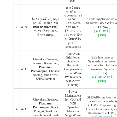
เป็ด.
การจำลอง
การทำงาน
ของคอนเวอร์
โฆสิต พงษ์ไพร, ชญา
เตอร์แบบ
การประชุมวิชาการทา
กานต์ แซ่เซียว,
ปิย
หลายพอร์ต
วิศวกรรมไฟฟ้า ครั้งที่ 4
2
4374
ดนัย ภาชนะพรรณ์
,
สำหรับงาน
(EECON-48)
ธนกร แก้วชุ่ม และ
ด้าน PVB2V
[ระดับชาติ]
ศักดา สมกุล
และ V2V ด้วย
[วิจัย]
ฮาร์ดแวร์ใน
ลูป (HiL
simulations)
Improving
Grid Power
IEEE International
Chayakarn Saeseiw,
Quality by
Symposium on Power
Tanakorn Kaewchum,
Harmonic
Electronics for Distribute
Piyadanai
3
4335
Compensation
Generation Systems
Pachanapan
, Christian
in Three-Phase
(PEDG)
Nöding, Jens Friebe,
PV Inverters
[ระดับนานาชาติ]
Sakda Somkun
with Active
[วิจัย]
Filtering
Power
Management
GMSARN Int. Conf. o
Chayakarn Saeseiw,
for V2G and
Towards to Sustainabilit
Piyadanai
V2H
in GMS: Empowering
Pachanapan
, Kosit
Operation
4
4230
Energy, Environment, an
Pongpri, Tanakorn
Modes in
Development in GMS,
Kaewchum and Sakda
Single-Phase
[ระดับนานาชาติ]