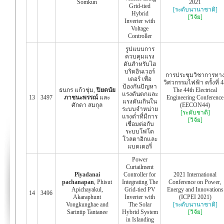
Somkun
2021
Grid-tied
[ระดับนานาชาติ]
Hybrid
[วิจัย]
Inverter with
Voltage
Controller
รูปแบบการ
ควบคุมแรง
ดันสำหรับไฮ
บริดอินเวอร์
การประชุมวิชาการทา
เตอร์ เพื่อ
วิศวกรรมไฟฟ้า ครั้งที่ 4
ป้องกันปัญหา
ธนกร แก้วชุ่ม,
ปิยดนัย
The 44th Electrical
แรงดันตกและ
13
3497
ภาชนะพรรณ์
และ
Engineering Conference
แรงดันเกินใน
ศักดา สมกุล
(EECON44)
ระบบจำหน่าย
[ระดับชาติ]
แรงต่ำที่มีการ
[วิจัย]
เชื่อมต่อกับ
ระบบโฟโต
โวลตาอิกและ
แบตเตอรี่
Power
Curtailment
Piyadanai
Controller for
2021 International
pachanapan
, Phisut
Integrating The
Conference on Power,
Apichayakul,
Grid-tied PV
Energy and Innovations
14
3496
Akaraphunt
Inverter with
(ICPEI 2021)
Vongkunghae and
The Solar
[ระดับนานาชาติ]
Sarintip Tantanee
Hybrid System
[วิจัย]
in Islanding