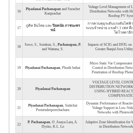
Voltage Level Management of L
Piyadanai Pachanapan
and Surachet
16
Distribution Networks with Hi
Kanprachar
Rooftop PV Sys
การควบคุมุระดับแรงดันไฟฟ้า
ภูดิท อินไทย และ
ปิยดนัย ภาชนะพร
17
ระบบจำหน่าย แรงต่ำ 1 เฟส ที่
รณ์
โตโวลตาอิก
Sowe, S., Somkun, S.,
Pachanapan, P.
Impacts of SCIG and DFIG on Vo
18
and Wattana, S.
Greater Banjul Area Utilit
Micro Static Var Compensator
19
Piyadanai Pachanapan
, Phudit Inthai
Control in Distribution Net
Penetration of Rooftop Photo
VOLTAGE LEVEL CONT
DISTRIBUTION NETWORK
20
Piyadanai Pachanapan
USING HYBRID REACT
COMPENSATI
Dynamic Performance of Reactiv
Piyadanai Pachanapan
, Suttichai
21
Voltage Support in Low-Volta
Premrudeepreechacharn
Networks with Photovolt
P. Pachanapan
, O. Anaya-Lara, A.
Adaptive Zone Identification for 
22
Dysko, K.L. Lo
in Distribution Networ