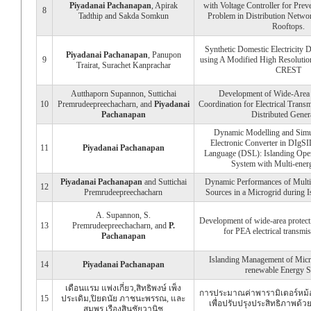
Piyadanai Pachanapan
, Apirak
with Voltage Controller for Prev
8
Tadthip and Sakda Somkun
Problem in Distribution Netwo
Rooftops.
Synthetic Domestic Electricity 
Piyadanai Pachanapan
, Panupon
9
using A Modified High Resolutio
Trairat, Surachet Kanprachar
CREST
Autthaporn Supannon, Suttichai
Development of Wide-Area 
10
Premrudeepreechacharn, and
Piyadanai
Coordination for Electrical Trans
Pachanapan
Distributed Gener
Dynamic Modelling and Simu
Electronic Converter in DIgS
11
Piyadanai Pachanapan
Language (DSL): Islanding Oper
System with Multi-ener
Piyadanai Pachanapan
and Suttichai
Dynamic Performances of Multi
12
Premrudeepreechacharn
Sources in a Microgrid during I
A. Supannon, S.
Development of wide-area protect
13
Premrudeepreechacharn, and
P.
for PEA electrical transmi
Pachanapan
Islanding Management of Micr
14
Piyadanai Pachanapan
renewable Energy S
เดือนแรม แพ่งเกี่ยว,สิทธิพงษ์ เพ็ง
การประมาณค่าพารามิเตอร์หม้
15
ประเดิม,ปิยดนัย ภาชนะพรรณ, และ
เพื่อปรับปรุงประสิทธิภาพด้วย
สมพร เรืองสินชัยวานิช