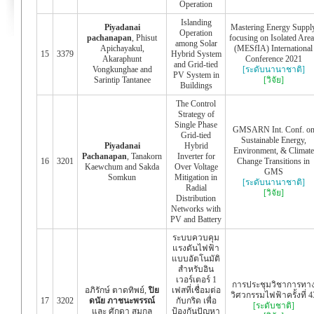
Operation
Islanding
Piyadanai
Mastering Energy Suppl
Operation
pachanapan
, Phisut
focusing on Isolated Are
among Solar
Apichayakul,
(MESfIA) International
15
3379
Hybrid System
Akaraphunt
Conference 2021
and Grid-tied
Vongkunghae and
[ระดับนานาชาติ]
PV System in
Sarintip Tantanee
[วิจัย]
Buildings
The Control
Strategy of
Single Phase
GMSARN Int. Conf. o
Grid-tied
Sustainable Energy,
Piyadanai
Hybrid
Environment, & Climate
Pachanapan
, Tanakorn
Inverter for
16
3201
Change Transitions in
Kaewchum and Sakda
Over Voltage
GMS
Somkun
Mitigation in
[ระดับนานาชาติ]
Radial
[วิจัย]
Distribution
Networks with
PV and Battery
ระบบควบคุม
แรงดันไฟฟ้า
แบบอัตโนมัติ
สำหรับอิน
เวอร์เตอร์ 1
การประชุมวิชาการทา
อภิรักษ์ ตาดทิพย์,
ปิย
เฟสที่เชื่อมต่อ
วิศวกรรมไฟฟ้าครั้งที่ 4
17
3202
ดนัย ภาชนะพรรณ์
กับกริด เพื่อ
[ระดับชาติ]
และ ศักดา สมกุล
ป้องกันปัญหา