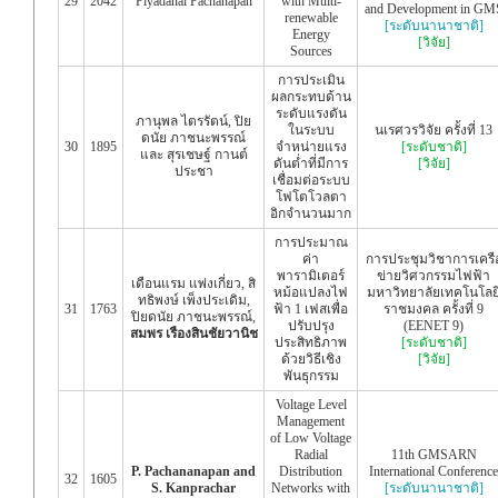
29
2042
Piyadanai Pachanapan
with Multi-
and Development in GM
renewable
[ระดับนานาชาติ]
Energy
[วิจัย]
Sources
การประเมิน
ผลกระทบด้าน
ระดับแรงดัน
ภานุพล ไตรรัตน์, ปิย
ในระบบ
นเรศวรวิจัย ครั้งที่ 13
ดนัย ภาชนะพรรณ์
30
1895
จำหน่ายแรง
[ระดับชาติ]
และ สุรเชษฐ์ กานต์
ดันต่ำที่มีการ
[วิจัย]
ประชา
เชื่อมต่อระบบ
โฟโตโวลตา
อิกจำนวนมาก
การประมาณ
ค่า
การประชุมวิชาการเครื
พารามิเตอร์
ข่ายวิศวกรรมไฟฟ้า
เดือนแรม แพ่งเกี่ยว, สิ
หม้อแปลงไฟ
มหาวิทยาลัยเทคโนโลย
ทธิพงษ์ เพ็งประเดิม,
31
1763
ฟ้า 1 เฟสเพื่อ
ราชมงคล ครั้งที่ 9
ปิยดนัย ภาชนะพรรณ์,
ปรับปรุง
(EENET 9)
สมพร เรืองสินชัยวานิช
ประสิทธิภาพ
[ระดับชาติ]
ด้วยวิธีเชิง
[วิจัย]
พันธุกรรม
Voltage Level
Management
of Low Voltage
Radial
11th GMSARN
P. Pachananapan
and
Distribution
International Conference
32
1605
S. Kanprachar
Networks with
[ระดับนานาชาติ]