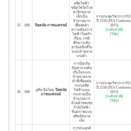
ผลิตไฟฟ้า
ชนิดโฟโตโวล
ตาอิกขนาด
เล็กเป็น
การประชุมวิชาการ PE
จำนวนมาก
ปี 2558 (PEA Conferenc
35
688
ปิยดนัย ภาชนะพรรณ์
เพื่อลดค่า
2015)
ความต้องการ
[ระดับชาติ]
ไฟฟ้าในครัว
[วิจัย]
เรือน; กรณี
ศึกษาระดับ
ฮาร์มอนิกส์ใน
ระบบจำหน่าย
แรงต่ำ
การป้องกัน
ปัญหาแรงดัน
เกินในระบบ
จำหน่ายแรง
ต่ำที่เชื่อมต่อ
การประชุมวิชาการ PE
ระบบผลิต
ปี 2558 (PEA Conferenc
ภูดิท อินไทย,
ปิยดนัย
ไฟฟ้าแบบ
36
689
2015)
ภาชนะพรรณ์
กระจายเป็น
[ระดับชาติ]
จำนวนมาก
[วิจัย]
ด้วยตัวชดเชย
กำลังไฟฟ้า
จินตภาพแบบ
สถิตย์ขนาด
เล็ก
การประยุกต์