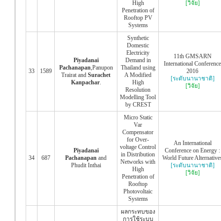
High
[วิจัย]
Penetration of
Rooftop PV
Systems
Synthetic
Domestic
Electricity
11th GMSARN
Piyadanai
Demand in
International Conference
Pachanapan
,Panupon
Thailand using
33
1589
2016
Trairat and
Surachet
A Modified
[ระดับนานาชาติ]
Kanpachar
.
High
[วิจัย]
Resolution
Modelling Tool
by CREST
Micro Static
Var
Compensator
for Over-
An International
voltage Control
Piyadanai
Conference on Energy :
in Distribution
34
687
Pachanapan
and
World Future Alternative
Networks with
Phudit Inthai
[ระดับนานาชาติ]
High
[วิจัย]
Penetration of
Rooftop
Photovoltaic
Systems
ผลกระทบของ
การใช้ระบบ