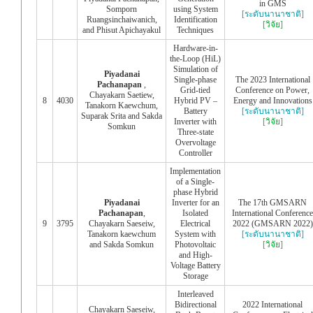
in GMS
Somporn
using System
[ระดับนานาชาติ]
Ruangsinchaiwanich,
Identification
[วิจัย]
and Phisut Apichayakul
Techniques
Hardware-in-
the-Loop (HiL)
Simulation of
Piyadanai
Single-phase
The 2023 International
Pachanapan
,
Grid-tied
Conference on Power,
Chayakarn Saetiew,
8
4030
Hybrid PV –
Energy and Innovations
Tanakorn Kaewchum,
Battery
[ระดับนานาชาติ]
Suparak Srita and Sakda
Inverter with
[วิจัย]
Somkun
Three-state
Overvoltage
Controller
Implementation
of a Single-
phase Hybrid
Piyadanai
Inverter for an
The 17th GMSARN
Pachanapan
,
Isolated
International Conference
9
3795
Chayakarn Saeseiw,
Electrical
2022 (GMSARN 2022)
Tanakorn kaewchum
System with
[ระดับนานาชาติ]
and Sakda Somkun
Photovoltaic
[วิจัย]
and High-
Voltage Battery
Storage
Interleaved
Bidirectional
2022 International
Chayakarn Saeseiw,