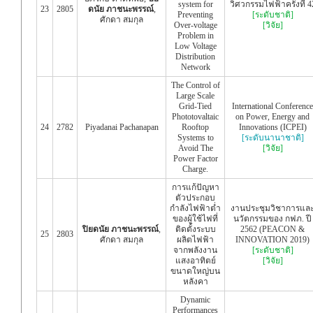
system for
วิศวกรรมไฟฟ้าครั้งที่ 4
23
2805
ดนัย ภาชนะพรรณ์
,
Preventing
[ระดับชาติ]
ศักดา สมกุล
Over-voltage
[วิจัย]
Problem in
Low Voltage
Distribution
Network
The Control of
Large Scale
Grid-Tied
International Conference
Phototovaltaic
on Power, Energy and
24
2782
Piyadanai Pachanapan
Rooftop
Innovations (ICPEI)
Systems to
[ระดับนานาชาติ]
Avoid The
[วิจัย]
Power Factor
Charge.
การแก้ปัญหา
ตัวประกอบ
กำลังไฟฟ้าต่ำ
งานประชุมวิชาการแล
ของผู้ใช้ไฟที่
นวัตกรรมของ กฟภ. ปี
ปิยดนัย ภาชนะพรรณ์
,
ติดตั้งระบบ
2562 (PEACON &
25
2803
ศักดา สมกุล
ผลิตไฟฟ้า
INNOVATION 2019)
จากพลังงาน
[ระดับชาติ]
แสงอาทิตย์
[วิจัย]
ขนาดใหญ่บน
หลังคา
Dynamic
Performances