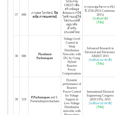
โปรแกรม
CREST เพื่อ
การประชุมวิชาการ PE
สร้างข้อมูล
ปี 2558 (PEA Conferenc
ภานุพล ไตรรัตน์,
ปิย
ลักษณะการใช้
37
690
2015)
ดนัย ภาชนะพรรณ์
ไฟฟ้าของผู้ใช้
[ระดับชาติ]
ไฟประเภทที่
[วิจัย]
อยู่อาศัย
สำหรับ
ประเทศไทย
Voltage Level
Control in
Weak
Advanced Research in
Distribution
Electrical and Electronics
Piyadanai
Networks with
38
686
ARiEET 2015
Pachanapan
DG by Using
[ระดับนานาชาติ]
Hybrid
[วิจัย]
Reactive
Power
Compensations
Dynamic
performance of
Reactive
Power Control
International Electrical
for Voltage
Engineering Congress
P.Pachanapan
and S.
39
519
Support in
(iEECON), 2015
Premrudeepreechacharn
Low-Voltage
[ระดับนานาชาติ]
Distribution
[วิจัย]
networks with
Photovoltaic