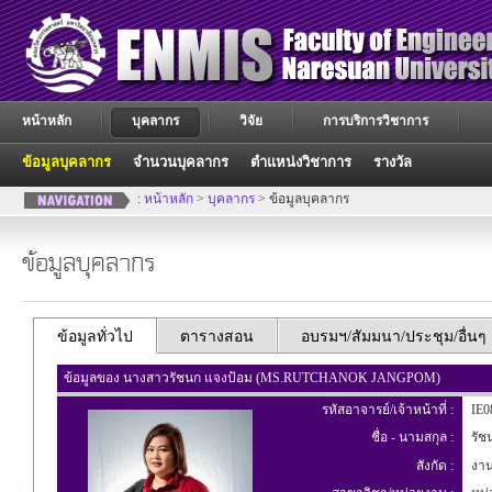
หน้าหลัก
บุคลากร
วิจัย
การบริการวิชาการ
ข้อมูลบุคลากร
จำนวนบุคลากร
ตำแหน่งวิชาการ
รางวัล
:
หน้าหลัก
>
บุคลากร
> ข้อมูลบุคลากร
ข้อมูลบุคลากร
ข้อมูลทั่วไป
ตารางสอน
อบรมฯ/สัมมนา/ประชุม/อื่นๆ
ข้อมูลของ นางสาวรัชนก แจงป้อม (MS.RUTCHANOK JANGPOM)
รหัสอาจารย์/เจ้าหน้าที่ :
IE0
ชื่อ - นามสกุล :
รัช
สังกัด :
งานบ