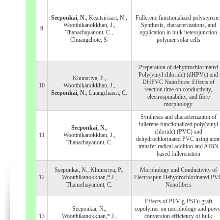
Seeponkai, N.
, Keaitsirisart, N.,
Fullerene functionalized polystyrene
Wootthikanokkhan, J.,
Synthesis, characterizations, and
9
Thanachayanont, C.,
application in bulk heterojunction
Chuangchote, S.
polymer solar cells
Preparation of dehydrochlorinated
Poly(vinyl chloride) (dHPVc) and
Khunsriya, P.,
DHPVC Nanofbres: Effects of
10
Wootthikanokkhan, J.,
reaction time on conductivity,
Seeponkai, N.
, Luangchaisri, C.
electrospinability, and fibre
morphology
Synthesis and characterization of
fullerene functionalized poly(vinyl
Seeponkai, N.
,
chloride) (PVC) and
11
Wootthikanokkhan, J.,
dehydrochlorinated PVC using ato
Thanachayanont, C.
transfer radical addition and AIBN
based fullerenation
Seeponkai, N., Khunsriya, P.,
Morphology and Conductivity of
12
Wootthikanokkhan,* J.,
Electrospun Dehydrochlorinated PV
Thanachayanont, C.
Nanofibers
Effects of PPV-g-PSFu graft
Seeponkai, N.,
copolymer on morphology and powe
13
Wootthikanokkhan,* J.,
conversion efficiency of bulk