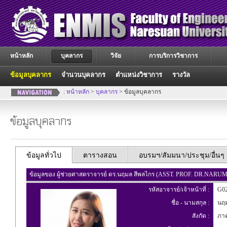
หน้าหลัก
บุคลากร
วิจัย
การบริการวิชาการ
ข้อมูลบุคลากร
จำนวนบุคลากร
ตำแหน่งวิชาการ
รางวัล
:
หน้าหลัก
>
บุคลากร
> ข้อมูลบุคลากร
ข้อมูลบุคลากร
ข้อมูลทั่วไป
ตารางสอน
อบรมฯ/สัมมนา/ประชุม/อื่นๆ
ข้อมูลของ ผู้ช่วยศาสตราจารย์ ดร.นฤมล สีพลไกร (ASST. PROF. DR.NA
รหัสอาจารย์/เจ้าหน้าที่ :
G02
ชื่อ - นามสกุล :
นฤม
สังกัด :
ภาค