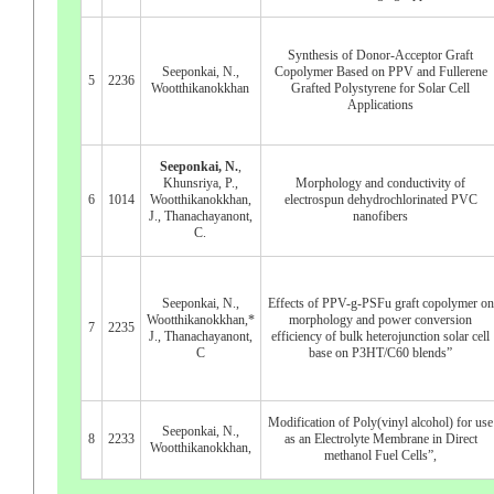
Synthesis of Donor-Acceptor Graft
Seeponkai, N.,
Copolymer Based on PPV and Fullerene
5
2236
Wootthikanokkhan
Grafted Polystyrene for Solar Cell
Applications
Seeponkai, N.
,
Khunsriya, P.,
Morphology and conductivity of
6
1014
Wootthikanokkhan,
electrospun dehydrochlorinated PVC
J., Thanachayanont,
nanofibers
C.
Seeponkai, N.,
Effects of PPV-g-PSFu graft copolymer on
Wootthikanokkhan,*
morphology and power conversion
7
2235
J., Thanachayanont,
efficiency of bulk heterojunction solar cell
C
base on P3HT/C60 blends”
Modification of Poly(vinyl alcohol) for use
Seeponkai, N.,
8
2233
as an Electrolyte Membrane in Direct
Wootthikanokkhan,
methanol Fuel Cells”,