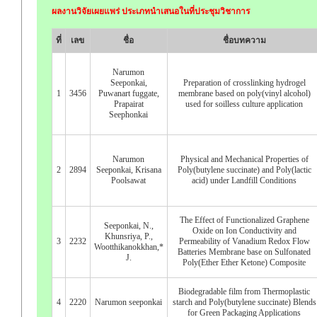
ผลงานวิจัยเผยแพร่ ประเภทนำเสนอในที่ประชุมวิชาการ
ที่
เลข
ชื่อ
ชื่อบทความ
Narumon
Seeponkai,
Preparation of crosslinking hydrogel
1
3456
Puwanart fuggate,
membrane based on poly(vinyl alcohol)
Prapairat
used for soilless culture application
Seephonkai
Narumon
Physical and Mechanical Properties of
2
2894
Seeponkai, Krisana
Poly(butylene succinate) and Poly(lactic
Poolsawat
acid) under Landfill Conditions
The Effect of Functionalized Graphene
Seeponkai, N.,
Oxide on Ion Conductivity and
Khunsriya, P.,
3
2232
Permeability of Vanadium Redox Flow
Wootthikanokkhan,*
Batteries Membrane base on Sulfonated
J.
Poly(Ether Ether Ketone) Composite
Biodegradable film from Thermoplastic
4
2220
Narumon seeponkai
starch and Poly(butylene succinate) Blends
for Green Packaging Applications