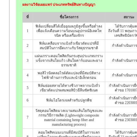
ผลงานวิจัยเผยแพร่ ประเภททรัพย์สินทางปัญญา
ที่
ชื่อโครงการ
สถานะ
ฟิล์มเปลี่ยนสีได้เมื่ออุณหภูมิสูงขึ้นหรือต่ำลง
ได้รับการคุ้ม
1
เพื่อแจ้งเตือนความร้อนบนอุปกรณ์อิเลคโท
ถึงวันที่ 11 พฤษภ
รนิค หรือเครื่องจักร
เลขสิทธิบัตร 
ฟิล์มเคลือบจากแป้งถั่วเขียวดัดแปรที่มี
2
กำลังดำเนินการ
สมบัติในการยึดเกาะกับวัสดุธรรมชาติ
แผ่นเกราะคอมโพสิตกันกระสุนประเภทเกราะ
3
แข็งจากเส้นใยแก้ว เส้นใยคาร์บอนและยาง
กำลังดำเนินการ
ธรรมชาติ
พอลิไวนิลคลอไรด์ดัดแปลงที่มีสมบัติทาง
4
กำลังดำเนินการ
ไฟฟ้าด้านการรับและนำอิเล็กตรอน
ฟิล์มย่อยสลายได้ทางชีวภาพจากแป้งถั่ว
กำลังดำเนินการยื
5
เขียวดัดแปรผสมพอลิบิวธีลีนซัคซิเนต
คำขอ 170100
กำลังดำเนินการยื
6
ฟิล์มไฮโดรเจลสำหรับปลูกพืช
คำขอ 220300
วัสดุคอมโพสิตมวลเบาผสมเส้นใยกัญชงและ
กรรมวิธีการผลิต (Lightweight composite
กำลังดำเนินการยื
7
material containing hemp fiber and
คำขอ 230300
manufacturing process)
คอมโพสิทเมมเบรนที่มีสมบัติในการแลก
ได้รับการคุ้ม
8
เปลี่ยนไอออนสำหรับแบตเตอรี่ชนิดวานา
ถึงวันที่ 22 กุมภาพ