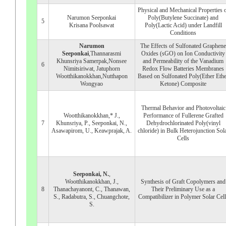
Physical and Mechanical Properties 
Narumon Seeponkai
Poly(Butylene Succinate) and
5
Krisana Poolsawat
Poly(Lactic Acid) under Landfill
Conditions
Narumon
The Effects of Sulfonated Graphene
Seeponkai
,Thannarasmi
Oxides (sGO) on Ion Conductivity
Khunsriya Samerpak,Nonsee
and Permeability of the Vanadium
6
Nimitsiriwat, Jatuphorn
Redox Flow Batteries Membranes
Wootthikanokkhan,Nutthapon
Based on Sulfonated Poly(Ether Ethe
Wongyao
Ketone) Composite
Thermal Behavior and Photovoltaic
Wootthikanokkhan,* J.,
Performance of Fullerene Grafted
7
Khunsriya, P., Seeponkai, N.,
Dehydrochlorinated Poly(vinyl
Asawapirom, U., Keawprajak, A.
chloride) in Bulk Heterojunction Sol
Cells
Seeponkai, N.
,
Wootthikanokkhan, J.,
Synthesis of Graft Copolymers and
8
Thanachayanont, C., Thanawan,
Their Preliminary Use as a
S., Radabutra, S., Chuangchote,
Compatibilizer in Polymer Solar Cell
S.