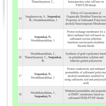
Thanachayanont, C.,
heterojunction solar cell base on
P3HT/C60 blends
Effects of Concentration of
Sanglimsuwan, A.,
Seeponkai,
Organically Modified Nanoclay on
14
N.,
Wootthikanokkhan, J
Properties of Sulfonated Poly(vinyl
alcohol) Nanocomposite Membrane
Proton exchange membranes for a
direct methanol fuel cell based on
Seeponkai, N.
,
15
sulfonated styrene-(ethylene-
Wootthikanokkhan, J.
butylene)-styrene/polyvinylidene
fluoride blends
Wootthikanokkhan, J.,
Synthesis of graft copolymers base
16
Thanachayanont, C.,
Seeponkai,
on polyphenylene xylylene and
N.
fullerene grafted polystyrene
Proton conductivity and methanol
permeability of sulfonated poly(viny
Seeponkai, N.
,
17
alcohol) membranes modified by
Wootthikanokkhan, J.
using sulfoacetic acid and poly(acryl
acid)
Methanol permeability and propertie
Wootthikanokkhan, J.,
18
of DMFC membranes based on
Seeponkai, N.
sulfonated PEEK/PVDF blends