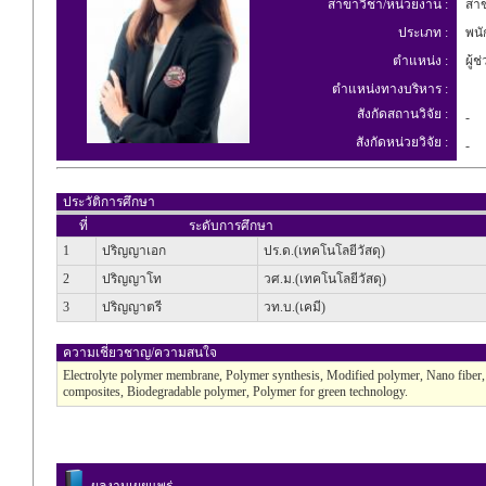
สาขาวิชา/หน่วยงาน :
สาขา
ประเภท :
พนัก
ตำแหน่ง :
ผู้ช
ตำแหน่งทางบริหาร :
สังกัดสถานวิจัย :
-
สังกัดหน่วยวิจัย :
-
ประวัติการศึกษา
ที่
ระดับการศึกษา
1
ปริญญาเอก
ปร.ด.(เทคโนโลยีวัสดุ)
2
ปริญญาโท
วศ.ม.(เทคโนโลยีวัสดุ)
3
ปริญญาตรี
วท.บ.(เคมี)
ความเชี่ยวชาญ/ความสนใจ
Electrolyte polymer membrane, Polymer synthesis, Modified polymer, Nano fiber, Fu
composites, Biodegradable polymer, Polymer for green technology.
ผลงานเผยแพร่