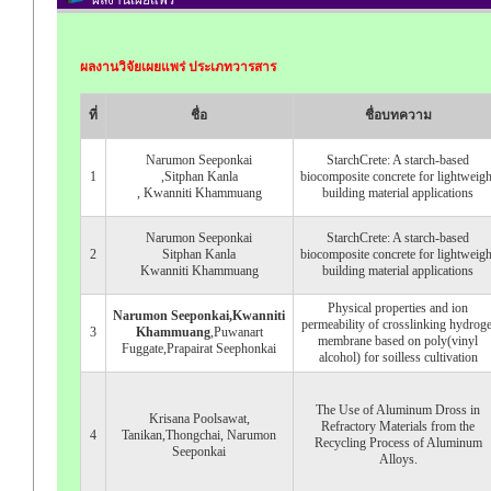
ผลงานวิจัยเผยแพร่ ประเภทวารสาร
ที่
ชื่อ
ชื่อบทความ
Narumon Seeponkai
StarchCrete: A starch-based
1
,Sitphan Kanla
biocomposite concrete for lightweigh
, Kwanniti Khammuang
building material applications
Narumon Seeponkai
StarchCrete: A starch-based
2
Sitphan Kanla
biocomposite concrete for lightweigh
Kwanniti Khammuang
building material applications
Physical properties and ion
Narumon Seeponkai,Kwanniti
permeability of crosslinking hydroge
3
Khammuang
,Puwanart
membrane based on poly(vinyl
Fuggate,Prapairat Seephonkai
alcohol) for soilless cultivation
The Use of Aluminum Dross in
Krisana Poolsawat,
Refractory Materials from the
4
Tanikan,Thongchai, Narumon
Recycling Process of Aluminum
Seeponkai
Alloys.