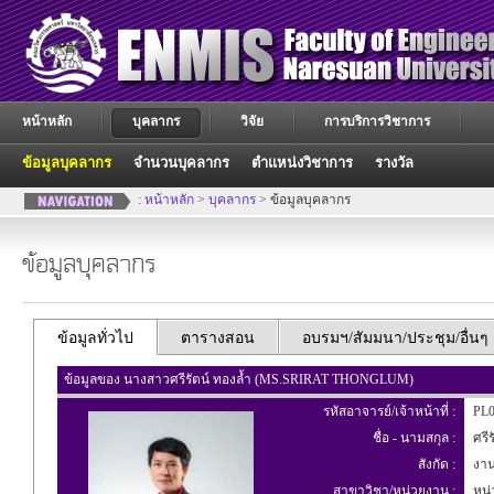
หน้าหลัก
บุคลากร
วิจัย
การบริการวิชาการ
ข้อมูลบุคลากร
จำนวนบุคลากร
ตำแหน่งวิชาการ
รางวัล
:
หน้าหลัก
>
บุคลากร
> ข้อมูลบุคลากร
ข้อมูลบุคลากร
ข้อมูลทั่วไป
ตารางสอน
อบรมฯ/สัมมนา/ประชุม/อื่นๆ
ข้อมูลของ นางสาวศรีรัตน์ ทองล้ำ (MS.SRIRAT THONGLUM)
รหัสอาจารย์/เจ้าหน้าที่ :
PL0
ชื่อ - นามสกุล :
ศรีร
สังกัด :
งาน
สาขาวิชา/หน่วยงาน :
หน่