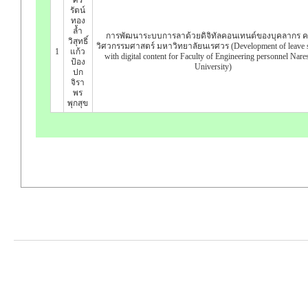
รัตน์
ทอง
ล้ำ
การพัฒนาระบบการลาด้วยดิจิทัลคอนเทนต์ของบุคลากร 
วิสุทธิ์
วิศวกรรมศาสตร์ มหาวิทยาลัยนเรศวร (Development of leave 
1
แก้ว
with digital content for Faculty of Engineering personnel Nare
ป้อง
University)
ปก
จิรา
พร
พุกสุข