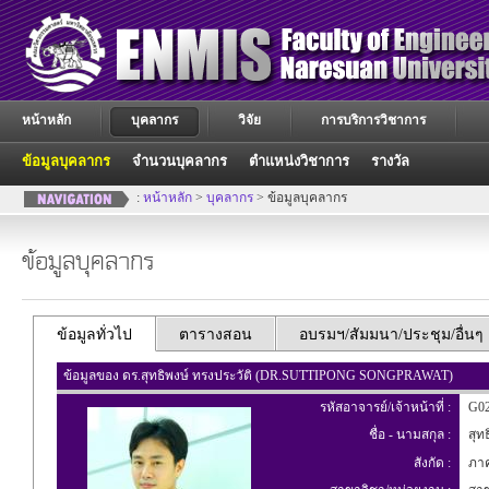
หน้าหลัก
บุคลากร
วิจัย
การบริการวิชาการ
ข้อมูลบุคลากร
จำนวนบุคลากร
ตำแหน่งวิชาการ
รางวัล
:
หน้าหลัก
>
บุคลากร
> ข้อมูลบุคลากร
ข้อมูลบุคลากร
ข้อมูลทั่วไป
ตารางสอน
อบรมฯ/สัมมนา/ประชุม/อื่นๆ
ข้อมูลของ ดร.สุทธิพงษ์ ทรงประวัติ (DR.SUTTIPONG SONGPRAWAT)
รหัสอาจารย์/เจ้าหน้าที่ :
G02
ชื่อ - นามสกุล :
สุทธ
สังกัด :
ภาค