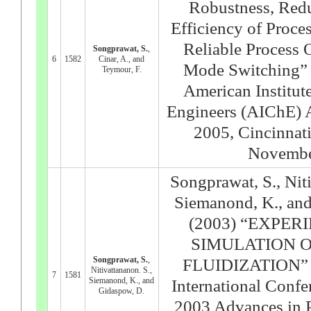
Robustness, Red
Efficiency of Proce
Reliable Process 
Songprawat, S.
,
6
1582
Cinar, A., and
Mode Switching” 
Teymour, F.
American Institut
Engineers (AIChE) 
2005, Cincinnat
Novembe
Songprawat, S., Niti
Siemanond, K., an
(2003) “EXPE
SIMULATION 
Songprawat, S.
,
FLUIDIZATION” P
Nitivattananon. S.,
7
1581
Siemanond, K., and
International Conf
Gidaspow, D.
2003 Advances in 