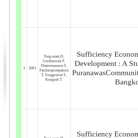
Sufficiency Econ
Tong-aram D,
Gerdmeesuk P,
Development : A St
Thatreenaranon S,
3
2063
Patcharaprutipakorn
PuranawasCommunity
T, Songprawat S,
Kongsuk T.
Bangko
Sufficiency Econ