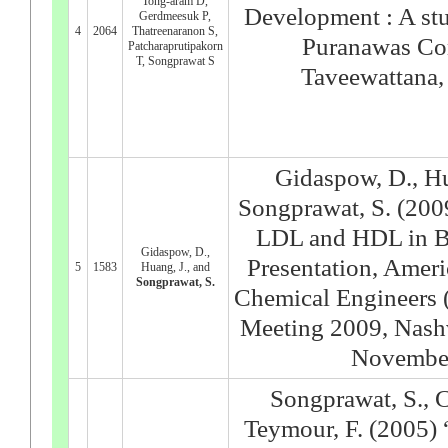
Tong-aram D,
Development : A st
Gerdmeesuk P,
4
2064
Thatreenaranon S,
Puranawas Co
Patcharaprutipakorn
T, Songprawat S
Taveewattana
Gidaspow, D., Hu
Songprawat, S. (200
LDL and HDL in B
Gidaspow, D.,
Presentation, Americ
5
1583
Huang, J., and
Songprawat, S.
Chemical Engineers
Meeting 2009, Nash
November
Songprawat, S., C
Teymour, F. (2005)