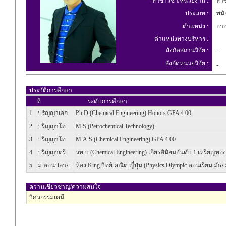
สาขาวิชา/หน่วยงาน :
สาข
ประเภท :
พนัก
ตำแหน่ง :
อาจ
ตำแหน่งทางบริหาร :
สังกัดสถานวิจัย :
-
สังกัดหน่วยวิจัย :
-
ประวัติการศึกษา
ที่
ระดับการศึกษา
1
ปริญญาเอก
Ph.D.(Chemical Engineering) Honors GPA 4.00
2
ปริญญาโท
M.S.(Petrochemical Technology)
3
ปริญญาโท
M.A.S.(Chemical Engineering) GPA 4.00
4
ปริญญาตรี
วท.บ.(Chemical Engineering) เกียรตินิยมอันดับ 1 เหรียญทอง
5
ม.ตอนปลาย
ห้อง King วิทย์ คณิต ญี่ปุ่น (Physics Olympic ตอนเรียน มัธย
ความเชี่ยวชาญ/ความสนใจ
วิศวกรรมเคมี