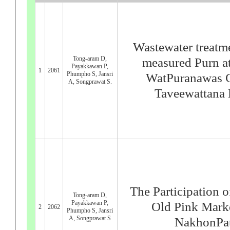
Wastewater treatm
Tong-aram D,
measured Purn a
Payakkawan P,
1
2061
Phumpho S, Jansri
WatPuranawas 
A, Songprawat S.
Taveewattana
The Participation o
Tong-aram D,
Payakkawan P,
Old Pink Marke
2
2062
Phumpho S, Jansri
A, Songprawat S
NakhonPa