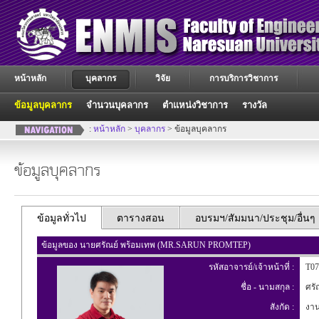
หน้าหลัก
บุคลากร
วิจัย
การบริการวิชาการ
ข้อมูลบุคลากร
จำนวนบุคลากร
ตำแหน่งวิชาการ
รางวัล
:
หน้าหลัก
>
บุคลากร
> ข้อมูลบุคลากร
ข้อมูลบุคลากร
ข้อมูลทั่วไป
ตารางสอน
อบรมฯ/สัมมนา/ประชุม/อื่นๆ
ข้อมูลของ นายศรัณย์ พร้อมเทพ (MR.SARUN PROMTEP)
รหัสอาจารย์/เจ้าหน้าที่ :
T07
ชื่อ - นามสกุล :
ศรัณ
สังกัด :
งาน