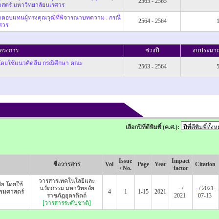
2565 - 2565
าสตร์ มหาวิทยาลัยนเรศวร
าตอบแทนผู้ทรงคุณวุฒิที่พิจารณาบทความ : กรณี
2564 - 2564
ศวร
โครงการ
ช่วงปี
งบประมา
โดยใช้แนวคิดลีน กรณีศึกษา คณะ
2563 - 2564
เลือกปีที่ตีพิมพิ์ (ค.ศ.):
Issue
Impact
ชื่อวารสาร
Vol
Page
Year
Citation
/ No.
factor
วารสารเทคโนโลยีและ
ัย โดยใช้
นวัตกรรม มหาวิทยลัย
- /
-
/ 2021-
รรมศาสตร์
4
1
1-15
2021
ราชภัฏอุตรดิตถ์
2021
07-13
[วารสารระดับชาติ]