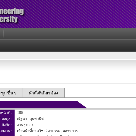
ุม/อื่นๆ
คำสั่งที่เกี่ยวข้อง
าหน้าที่ :
T06
นามสกุล :
ณัฐชา ฮุนพานิช
สังกัด :
งานธุรการ
่วยงาน :
เจ้าหน้าที่ภาควิชาวิศวกรรมอุตสาหการ