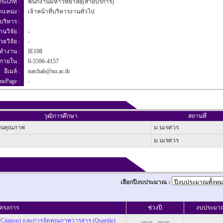
ระเภท :
พนักงานมหาวิทยาลัย(สายบริการ)
ำแหน่ง :
เจ้าหน้าที่บริหารงานทั่วไป
บริหาร :
านวิจัย :
-
วยวิจัย :
-
งทำงาน :
IE108
์ภายใน :
0-5596-4157
อีเมล์ :
natchah@nu.ac.th
mePage :
-
วุฒิการศึกษา
สถานที่
ันคุณภาพ
ม.นเรศวร
ม.นเรศวร
เลือกปีงบประมาณ :
โครงการ
ช่วงปี
งบประมา
(Citation) และการจัดคุณภาพวารสาร (Quartile)