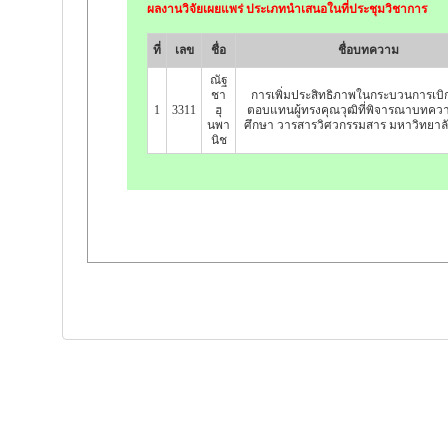
ผลงานวิจัยเผยแพร่ ประเภทนำเสนอในที่ประชุมวิชาการ
ที่
เลข
ชื่อ
ชื่อบทความ
ณัฐ
ชา
การเพิ่มประสิทธิภาพในกระบวนการเบิก
1
3311
ฮุ
ตอบแทนผู้ทรงคุณวุฒิที่พิจารณาบทควา
นพา
ศึกษา วารสารวิศวกรรมสาร มหาวิทยาล
นิช