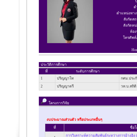
ป
ต
ตำแหน่งทาง
สังกัดสถ
สังกัดหน่
ห้อ
โทรศัพท
Ho
ประวัติการศึกษา
ที่
ระดับการศึกษา
1
ปริญญาโท
กศม.ประก
2
ปริญญาตรี
วท.บ.สถิติ
โครงการวิจัย
งบประมาณส่วนตัว หรือประเภทอื่นๆ
ที่
ชื่อ
การวิเคราะห์ความสัมพันธ์ระหว่างการอ้างอิง 