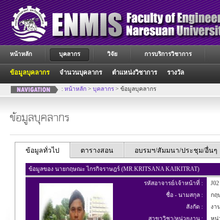
หน้าหลัก
บุคลากร
วิจัย
การบริการวิชาการ
ข้อมูลบุคลากร
จำนวนบุคลากร
ตำแหน่งวิชาการ
รางวัล
:
หน้าหลัก
>
บุคลากร
> ข้อมูลบุคลากร
ข้อมูลบุคลากร
ข้อมูลทั่วไป
ตารางสอน
อบรมฯ/สัมมนา/ประชุม/อื่นๆ
ข้อมูลของ นายกฤษณะ ไกรกิจราษฎร์ (MR.KRITSANA KAIKITRAT)
รหัสอาจารย์/เจ้าหน้าที่ :
J02
ชื่อ - นามสกุล :
กฤษ
สังกัด :
งาน
สาขาวิชา/หน่วยงาน :
หน่