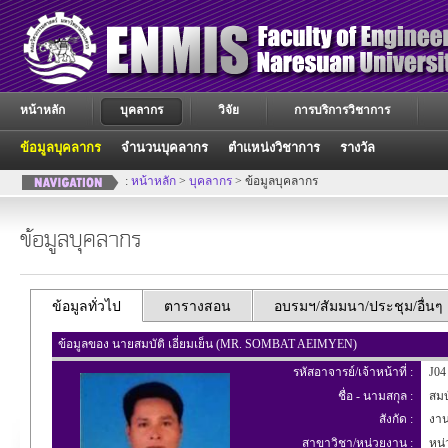
หน้าหลัก
บุคลากร
วิจัย
การบริการวิชาการ
ข้อมูลบุคลากร
จำนวนบุคลากร
ตำแหน่งวิชาการ
รางวัล
:
หน้าหลัก
>
บุคลากร
> ข้อมูลบุคลากร
ข้อมูลบุคลากร
ข้อมูลทั่วไป
ตารางสอน
อบรมฯ/สัมมนา/ประชุม/อื่นๆ
ข้อมูลของ นายสมบัติ เอี่ยมเย็น (MR. SOMBAT AEIMYEN)
รหัสอาจารย์/เจ้าหน้าที่ :
J04
ชื่อ - นามสกุล :
สมบั
สังกัด :
งาน
สาขาวิชา/หน่วยงาน :
หน่