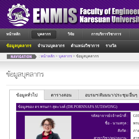
หน้าหลัก
บุคลากร
วิจัย
การบริการวิชาการ
ข้อมูลบุคลากร
จำนวนบุคลากร
ตำแหน่งวิชาการ
รางวัล
:
หน้าหลัก
>
บุคลากร
> ข้อมูลบุคลากร
ข้อมูลบุคลากร
ข้อมูลทั่วไป
ตารางสอน
อบรมฯ/สัมมนา/ประชุม/อื่นๆ
ข้อมูลของ ดร.พรนภา สุตะวงค์ (DR.PORNNAPA SUTAWONG)
รหัสอาจารย์/เจ้าหน้าที่ :
G01
ชื่อ - นามสกุล :
พรน
สังกัด :
ภาค
สาขาวิชา/หน่วยงาน :
สาขา