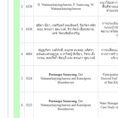
แนวโน้มควา
D. Wattanachaiyingcharoen, P. Sutawong, W.
2
4339
พื้นที่ชายแ
Wattanachaiyingcharoen
ท่วมแม่
การประเมิน
สุธิดา มียา, เกศรินทร์ ทองอินทร์, ปิยวัตร สลัก
ระบบบำบั
3
4338
ทอง, พรนภา สุตะวงค์, จิรารัตน์ เอื่ยมสอาด,
พยาบาลโดยใช
เดช วัฒนชัยยิ่งเจริญ
ก
ณัฏฐภัทร วงศ์ภักดี, ดนุภพ ทะลอย, นริศรา
การเปลี่ยน
4
4084
อนันตะเศรษฐกููล, บวรวิชญ์ ทิเขียว, วัชระ ต๊ะ
จากการสร้างอ
วรรณ, พลปรีชา ชิดบุรี และ พรนภา สุุตะวงค์
บริเ
Pornnapa Sutawong
, Det
Participatio
5
3524
Wattanachaiyingcharoen and Kamolporn
Derived Fuel
Boonthavorn
of Ban Klo
Pornnapa Sutawong
, Det
Water Manage
6
3525
Wattanachaiyingcharoen and Kamolporn
Case Study 
Boonthavorn