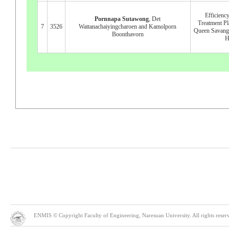
Efficienc
Pornnapa Sutawong
, Det
Treatment Pl
7
3526
Wattanachaiyingcharoen and Kamolporn
Queen Savang
Boonthavorn
H
ENMIS © Copyright Faculty of Engineering, Naresuan University. All rights reserve