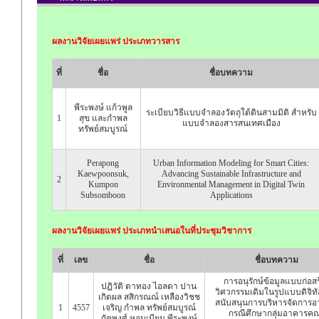
ผลงานวิจัยเผยแพร่ ประเภทวารสาร
ที่
ชื่อ
ชื่อบทความ
พีระพงษ์ แก้วพูล
ระเบียบวิธีแบบจำลองวัตถุใต้ดินสามมิติ สำหรับ
1
สุข และกําพล
แบบจำลองสารสนเทศเมือง
ทรัพย์สมบูรณ์
Perapong
Urban Information Modeling for Smart Cities:
Kaewpoonsuk,
Advancing Sustainable Infrastructure and
2
Kumpon
Environmental Management in Digital Twin
Subsomboon
Applications
ผลงานวิจัยเผยแพร่ ประเภทนำเสนอในที่ประชุมวิชาการ
ที่
เลข
ชื่อ
ชื่อบทความ
การอนุรักษ์ข้อมูลแบบก่อสร
ปฏิวัติ ดาทอง ไอลดา ปาน
วิศวกรรมเดิมในรูปแบบดิจิทัล
เกิดผล สสิกรณณ์ เหลืองวิชช
สนับสนุนการบริหารจัดการอ
1
4557
เจริญ กำพล ทรัพย์สมบูรณ์
กรณีศึกษากลุ่มอาคารค
ภัคพงศ์ หอมเนียม พีระพงษ์