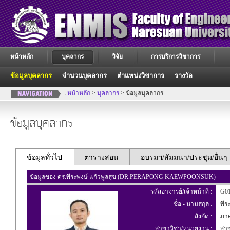
หน้าหลัก
บุคลากร
วิจัย
การบริการวิชาการ
ข้อมูลบุคลากร
จำนวนบุคลากร
ตำแหน่งวิชาการ
รางวัล
:
หน้าหลัก
>
บุคลากร
> ข้อมูลบุคลากร
ข้อมูลบุคลากร
ข้อมูลทั่วไป
ตารางสอน
อบรมฯ/สัมมนา/ประชุม/อื่นๆ
ข้อมูลของ ดร.พีระพงษ์ แก้วพูลสุข (DR.PERAPONG KAEWPOONSUK)
รหัสอาจารย์/เจ้าหน้าที่ :
G01
ชื่อ - นามสกุล :
พีระ
สังกัด :
ภาค
สาขาวิชา/หน่วยงาน :
สาขา