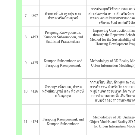
การประยุกต์ใช้กระบวนแบบ
พีระพงษ์ แก้วพูลสุข และ
สารสนเทศอาคาร สำหรับจัดก
7
4307
กำพล ทรัพย์สมบูรณ์
ดาตา และทรัพยากรกายภาพ
เพื่อรองรับฝาแฝดดิจิทัล
Improving Construction Plan
Perapong Kaewpoonsuk,
through the Repetitive Sched
8
4193
Kumpon Subsomboon, and
Method for the Sustainability o
Sutthichai Prasatketkarn
Housing Development Proj
Kumpon Subsomboon and
Methodology of 3D Reality Mo
9
4125
Perapong Kaewpoonsuk
Urban Information Modeling 
การเปรียบเทียบต้นทุนและระ
จักรกฤช เซ็นหอม, กำพล
การทำงาน สำหรับโครงการก่
10
4126
ทรัพย์สมบูรณ์ และ พีระพงษ์
หมู่บ้านจัดสรรขนาดเล็ก ระหว่
แก้วพูลสุข
การทำงานแบบดั้งเดิมกับก
แบบจำลองสารสนเทศอา
Methodology of 3D Undergr
Perapong Kaewpoonsuk and
11
4124
Object Models and Reality 3D
Kumpon Subsomboon
for Urban Information Mode