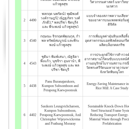
วิศวกรรมศาสตร์ มหาวิทยา
แก้วพูลสุข
นเรศวร
พลกฤต นพรัตน์1 พุฒิพงศ์
แบบจำลองสภาพความเสียหา
วงค์ราษฎร์2 ณัฏฐภัทร วงศ์
2
4490
ของอาคารบนแพลตฟอร์มคู
ภักดี3,* พลปรีชา ชิดบุรี4
ดิจิทัล
และ พีระพงษ์ แก้วพูลสุข5
กฤษณะ จิรกฤตพัฒนกุล, กํา
การเพิ่มมูลค่าฝุ่นหินเหลือทิ
3
4540
พล ทรัพย์สมบูรณ์ และพีระ
อุตสาหกรรมแอสฟัลต์คอนกรี
พงษ์ แก้วพูลสุข
ผลิตบล็อกคดกริช
การประยุกต์ใช้การสำรวจด
ชุติมา พิมพ์เสนา, ณัฐธิดา
อากาศยานไร้คนขับแบบจลน์ทัน
พึ่งแก้ว, นุชจิรา อุนจานำ, พี
4
4543
งานอนุรักษ์โบราณสถาน กรณ
ระพงษ์ แก้วพูลสุข และ พล
วัดพระศรีรัตนมหาธาตุวรมห
ปรีชา ชิดบุรี
จังหวัดพิษณุโลก
Panu Buranajarukorn,
Energy-Saving Maintenance in
5
4438
Kumpon Subsomboon and
Rice Mill: A Case Study
Perapong Kaewpoonsuk
Sasikorn Leungvichcharoen,
Sustainable Knock-Down Ho
Kumpon Subsomboon,
Steel Structural Frame Syst
6
4402
Perapong Kaewpoonsuk, Anil
Reducing Transport Energy
Christopher Wijeyewickrema
Material Waste through Preci
and Prathung Moraray
Prefabrication