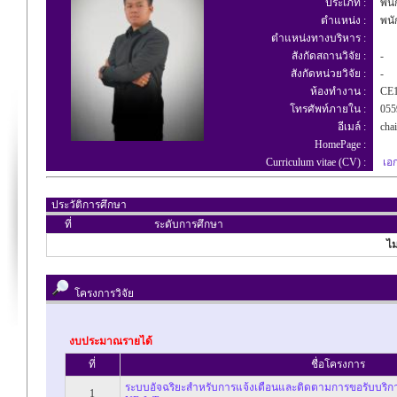
ประเภท :
พนัก
ตำแหน่ง :
พนั
ตำแหน่งทางบริหาร :
สังกัดสถานวิจัย :
-
สังกัดหน่วยวิจัย :
-
ห้องทำงาน :
CE1
โทรศัพท์ภายใน :
055
อีเมล์ :
chai
HomePage :
Curriculum vitae (CV) :
เอ
ประวัติการศึกษา
ที่
ระดับการศึกษา
ไม
โครงการวิจัย
งบประมาณรายได้
ที่
ชื่อโครงการ
ระบบอัจฉริยะสำหรับการแจ้งเตือนและติดตามการขอรับบริ
1