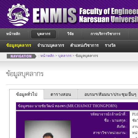
หน้าหลัก
บุคลากร
วิจัย
การบริการวิชาการ
ข้อมูลบุคลากร
จำนวนบุคลากร
ตำแหน่งวิชาการ
รางวัล
:
หน้าหลัก
>
บุคลากร
> ข้อมูลบุคลากร
ข้อมูลบุคลากร
ข้อมูลทั่วไป
ตารางสอน
อบรมฯ/สัมมนา/ประชุม/อื่นๆ
ข้อมูลของ นายชัยวัฒน์ ทองพร (MR.CHAIWAT THONGPORN)
รหัสอาจารย์/เจ้าหน้าที่ :
PL0
ชื่อ - นามสกุล :
ชัย
สังกัด :
งาน
สาขาวิชา/หน่วยงาน :
หน่