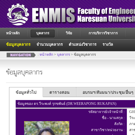
หน้าหลัก
บุคลากร
วิจัย
การบริการวิชาการ
ข้อมูลบุคลากร
จำนวนบุคลากร
ตำแหน่งวิชาการ
รางวัล
:
หน้าหลัก
>
บุคลากร
> ข้อมูลบุคลากร
ข้อมูลบุคลากร
ข้อมูลทั่วไป
ตารางสอน
อบรมฯ/สัมมนา/ประชุม/อื่นๆ
ข้อมูลของ ดร.วีระพงค์ รุกขพันธ์ (DR.WEERAPONG RUKAPAN)
รหัสอาจารย์/เจ้าหน้าที่ :
G01
ชื่อ - นามสกุล :
วีระ
สังกัด :
ภาค
สาขาวิชา/หน่วยงาน :
สาขา