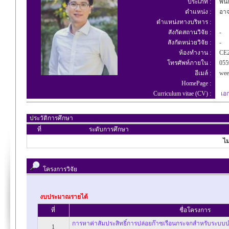
ประเภท :
พนัก
ตำแหน่ง :
อาจ
ตำแหน่งทางบริหาร :
สังกัดสถานวิจัย :
-
สังกัดหน่วยวิจัย :
-
ห้องทำงาน :
CE2
โทรศัพท์ภายใน :
055
อีเมล์ :
weer
HomePage :
Curriculum vitae (CV) :
เอ
ประวัติการศึกษา
ที่
ระดับการศึกษา
ไม
โครงการวิจัย
งบประมาณรายได้
ที่
ชื่อโครงการ
การหาค่าสัมประสิทธิ์การปล่อยก๊าซเรือนกระจกสำหรับระบบบ
1