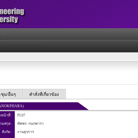
ุม/อื่นๆ
คำสั่งที่เกี่ยวข้อง
 KANOKPHARA)
าหน้าที่ :
PL07
นามสกุล :
ทัศพร กนกพารา
สังกัด :
งานธุรการ