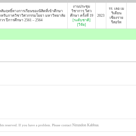
งานประชุม
รร. เลอ เม
สัมฤทธิ์ทางการเรียนของนิสิตที่เข้าศึกษา
วิชาการ วิศว
ริเดียน
หรับภาควิชาวิศวกรรมโยธา มหาวิทยาลัย
ศึกษา ครั้งที่ 19
2023
เชียงราย
วร ปีการศึกษา 2561 – 2564
[ระดับชาติ]
รีสอร์ท
[วิจัย]
Nirundon Kabbua
s reserved. If you have a problem. Please contact
.