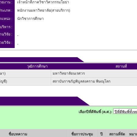
่วยงาน :
เจ้าหน้าที่ภาควิชาวิศวกรรมโยธา
ระเภท :
พนักงานมหาวิทยาลัย(สายบริการ)
ำแหน่ง :
นักวิชาการศึกษา
บริหาร :
านวิจัย :
-
วยวิจัย :
-
วุฒิการศึกษา
สถานที่
กษา)
มหาวิทยาลัยนเรศวร
ญชี)
สถาบันราชภัฎพิบูลสงคราม พิษณุโลก
เลือกปีที่ตีพิมพิ์ (ค.ศ.):
ชื่อบทความ
ชื่อการประชุม
ปี
สถานที่จัด
หมาย