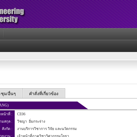
ุม/อื่นๆ
คำสั่งที่เกี่ยวข้อง
JANG)
าหน้าที่ :
CE06
นามสกุล :
วิชญา อิ่มกระจ่าง
สังกัด :
งานบริการวิชาการ วิจัย และนวัตกรรม
่วยงาน :
เจ้าหน้าที่ภาควิชาวิศวกรรมโยธา