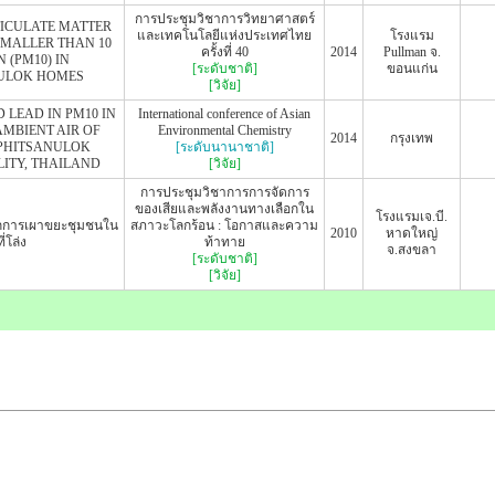
การประชุมวิชาการวิทยาศาสตร์
TICULATE MATTER
และเทคโนโลยีแห่งประเทศไทย
โรงแรม
SMALLER THAN 10
ครั้งที่ 40
2014
Pullman จ.
 (PM10) IN
[ระดับชาติ]
ขอนแก่น
ULOK HOMES
[วิจัย]
LEAD IN PM10 IN
International conference of Asian
MBIENT AIR OF
Environmental Chemistry
2014
กรุงเทพ
PHITSANULOK
[ระดับนานาชาติ]
ITY, THAILAND
[วิจัย]
การประชุมวิชาการการจัดการ
ของเสียและพลังงานทางเลือกใน
โรงแรมเจ.บี.
กการเผาขยะชุมชนใน
สภาวะโลกร้อน : โอกาสและความ
2010
หาดใหญ่
ที่โล่ง
ท้าทาย
จ.สงขลา
[ระดับชาติ]
[วิจัย]