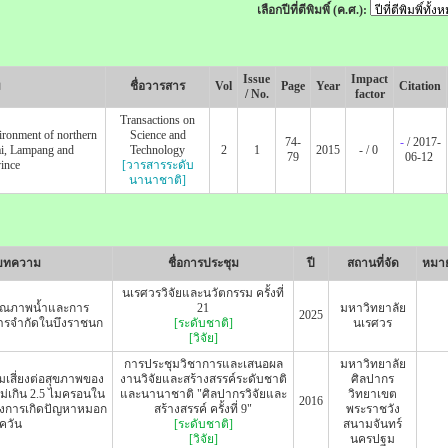
เลือกปีที่ตีพิมพิ์ (ค.ศ.):
Issue
Impact
ม
ชื่อวารสาร
Vol
Page
Year
Citation
/ No.
factor
Transactions on
nvironment of northern
Science and
74-
-
/ 2017-
ai, Lampang and
Technology
2
1
2015
- / 0
79
06-12
ince
[วารสารระดับ
นานาชาติ]
อบทความ
ชื่อการประชุม
ปี
สถานที่จัด
หมาย
นเรศวรวิจัยและนวัตกรรม ครั้งที่
คุณภาพน้ำและการ
21
มหาวิทยาลัย
2025
รจำกัดในบึงราชนก
[ระดับชาติ]
นเรศวร
[วิจัย]
การประชุมวิชาการและเสนอผล
มหาวิทยาลัย
เสี่ยงต่อสุขภาพของ
งานวิจัยและสร้างสรรค์ระดับชาติ
ศิลปากร
ม่เกิน 2.5 ไมครอนใน
และนานาชาติ "ศิลปากรวิจัยและ
วิทยาเขต
2016
่วงการเกิดปัญหาหมอก
สร้างสรรค์ ครั้งที่ 9"
พระราชวัง
ควัน
[ระดับชาติ]
สนามจันทร์
[วิจัย]
นครปฐม