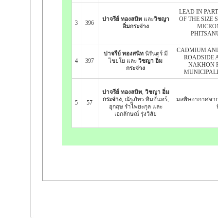
LEAD IN PAR
ปาจรีย์ ทองสนิท
และ
วิชญา
OF THE SIZE 
3
396
อิ่มกระจ่าง
MICRON
PHITSAN
CADMIUM AND 
ปาจรีย์ ทองสนิท
นิรันดร์ มี
ROADSIDE A
4
397
ไชยโย และ
วิชญา อิ่ม
NAKHON 
กระจ่าง
MUNICIPALL
ปาจรีย์ ทองสนิท
,
วิชญา อิ่ม
กระจ่าง
, ณัฐภัทร ทิมจันทร์,
มลพิษอากาศจา
5
57
อุกฤษ รำไพยะกุล และ
เอกลักษณ์ รุ่งวิสัย