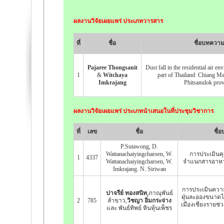
ผลงานวิจัยเผยแพร่ ประเภทวารสาร
ที่
ชื่อ
ชื่อบทควา
Pajaree Thongsanit
Dust fall in the residential air e
1
&
Witchaya
part of Thailand: Chiang M
Imkrajang
Phitsanulok prov
ผลงานวิจัยเผยแพร่ ประเภทนำเสนอในที่ประชุมวิชาการ
ที่
เลข
ชื่อ
ชื่
P.Sutawong, D.
Wattanachaiyingcharoen, W.
การประเมิน
1
4337
Wattanachaiyingcharoen, W.
จำแนกสารอาหา
Imkrajang. N. Siriwan
การประเมินความ
ปาจรีย์ ทองสนิท
,ภาณุพันธ์
ฝุ่นละอองขนาดไ
2
785
ลำขาว,
วิชญา อิ่มกระจ่าง
เมืองเชียงรายช
และ พันธ์ทิพย์ หินหุ้นเพ็ชร