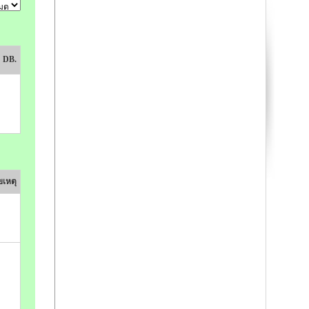
DB.
เหตุ