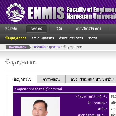
หน้าหลัก
บุคลากร
วิจัย
การบริการวิชาการ
ข้อมูลบุคลากร
จำนวนบุคลากร
ตำแหน่งวิชาการ
รางวัล
:
หน้าหลัก
>
บุคลากร
> ข้อมูลบุคลากร
ข้อมูลบุคลากร
ข้อมูลทั่วไป
ตารางสอน
อบรมฯ/สัมมนา/ประชุม/อื่นๆ
ข้อมูลของ นายอภิชาติ สุโยธีธนรัตน์
รหัสอาจารย์/เจ้าหน้าที่ :
PL0
ชื่อ - นามสกุล :
อภิช
สังกัด :
งานบ
สาขาวิชา/หน่วยงาน :
เจ้า