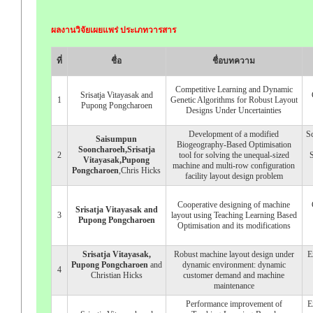
ผลงานวิจัยเผยแพร่ ประเภทวารสาร
ที่
ชื่อ
ชื่อบทความ
Competitive Learning and Dynamic
Srisatja Vitayasak and
1
Genetic Algorithms for Robust Layout
Pupong Pongcharoen
Designs Under Uncertainties
Development of a modified
Sc
Saisumpun
Biogeography-Based Optimisation
Sooncharoeh,Srisatja
2
tool for solving the unequal-sized
S
Vitayasak,Pupong
machine and multi-row configuration
Pongcharoen
,Chris Hicks
facility layout design problem
Cooperative designing of machine
Srisatja Vitayasak and
3
layout using Teaching Learning Based
Pupong Pongcharoen
Optimisation and its modifications
Srisatja Vitayasak,
Robust machine layout design under
E
Pupong Pongcharoen
and
dynamic environment: dynamic
4
Christian Hicks
customer demand and machine
maintenance
Performance improvement of
E