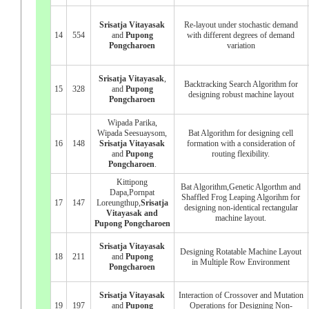
Srisatja Vitayasak
Re-layout under stochastic demand
14
554
and
Pupong
with different degrees of demand
Pongcharoen
variation
Srisatja Vitayasak
,
Backtracking Search Algorithm for
15
328
and
Pupong
designing robust machine layout
Pongcharoen
Wipada Parika,
Wipada Seesuaysom,
Bat Algorithm for designing cell
16
148
Srisatja Vitayasak
formation with a consideration of
and
Pupong
routing flexibility.
Pongcharoen
.
Kittipong
Bat Algorithm,Genetic Algorthm and
Dapa,Pornpat
Shaffled Frog Leaping Algorihm for
17
147
Loreungthup,
Srisatja
designing non-identical rectangular
Vitayasak and
machine layout.
Pupong Pongcharoen
Srisatja Vitayasak
Designing Rotatable Machine Layout
18
211
and
Pupong
in Multiple Row Environment
Pongcharoen
Srisatja Vitayasak
Interaction of Crossover and Mutation
19
197
and
Pupong
Operations for Designing Non-