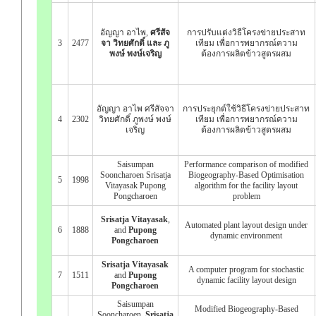
อัญญา อาไพ,
ศรีสัจ
การปรับแต่งวิธีโครงข่ายประสาท
3
2477
จา วิทยศักดิ์ และ ภู
เทียม เพื่อการพยากรณ์ความ
พงษ์ พงษ์เจริญ
ต้องการผลิตข้าวสูตรผสม
อัญญา อาไพ ศรีสัจจา
การประยุกต์ใช้วิธีโครงข่ายประสาท
4
2302
วิทยศักดิ์ ภูพงษ์ พงษ์
เทียม เพื่อการพยากรณ์ความ
เจริญ
ต้องการผลิตข้าวสูตรผสม
Saisumpan
Performance comparison of modified
Sooncharoen Srisatja
Biogeography-Based Optimisation
5
1998
Vitayasak Pupong
algorithm for the facility layout
Pongcharoen
problem
Srisatja Vitayasak
,
Automated plant layout design under
6
1888
and
Pupong
dynamic environment
Pongcharoen
Srisatja Vitayasak
A computer program for stochastic
7
1511
and
Pupong
dynamic facility layout design
Pongcharoen
Saisumpan
Modified Biogeography-Based
Sooncharoen,
Srisatja