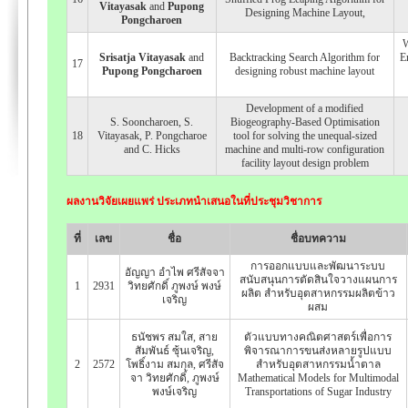
Vitayasak
and
Pupong
Designing Machine Layout,
Pongcharoen
W
Srisatja Vitayasak
and
Backtracking Search Algorithm for
E
17
Pupong Pongcharoen
designing robust machine layout
Development of a modified
S. Sooncharoen, S.
Biogeography-Based Optimisation
18
Vitayasak, P. Pongcharoe
tool for solving the unequal-sized
and C. Hicks
machine and multi-row configuration
facility layout design problem
ผลงานวิจัยเผยแพร่ ประเภทนำเสนอในที่ประชุมวิชาการ
ที่
เลข
ชื่อ
ชื่อบทความ
การออกแบบและพัฒนาระบบ
อัญญา อำไพ ศรีสัจจา
สนับสนุนการตัดสินใจวางแผนการ
1
2931
วิทยศักดิ์ ภูพงษ์ พงษ์
ผลิต สำหรับอุตสาหกรรมผลิตข้าว
เจริญ
ผสม
ธนัชพร สมใส, สาย
ตัวแบบทางคณิตศาสตร์เพื่อการ
สัมพันธ์ ซุ้นเจริญ,
พิจารณาการขนส่งหลายรูปแบบ
2
2572
โพธิ์งาม สมกุล, ศรีสัจ
สำหรับอุตสาหกรรมน้ำตาล
จา วิทยศักดิ์, ภูพงษ์
Mathematical Models for Multimodal
พงษ์เจริญ
Transportations of Sugar Industry