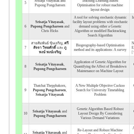
Srisatja Vitayasak and
Teaching-Learning-Based
5
Pupong Pongcharoen
Optimisation for robust machine
layout design
A tool for solving stochastic dynamic
I
Srisatja Vitayasak
,
facility layout problems with stochastic
6
Pupong Pongcharoen
and
demand using either a Genetic
Chris Hicks
Algorithm or modified Backtracking
Search Algorithm
สายสัมพันธ์ ซุ้นเจริญ,
ศรี
N
Biogeography-based Optimisation
7
สัจจา วิทยศักดิ์
และ
ภู
E
method and its applications: A survey
พงษ์ พงษ์เจริญ
[
Application of Genetic Algorithm for
Srisatja Vitayasak
,
8
Quantifying the Affect of Breakdown
Pupong Pongcharoen
Maintenance on Machine Layout
Thatchai Thepphakorn,
A New Multiple Objective Cuckoo
9
Pupong Pongcharoen
,
Search for University Timetabling
Srisatja Vitayasak
Problem
Genetic Algorithm Based Robust
Srisatja Vitayasak
and
10
Layout Design By Considering
Pupong Pongcharoen
Various Demand Variations
Re-Layout and Robust Machine
Srisatja Vitayasak
and