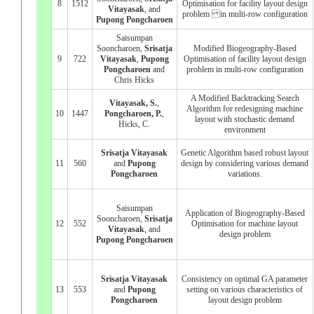
8
1512
Optimisation for facility layout design
Vitayasak
, and
problem in multi-row configuration
Pupong Pongcharoen
Saisumpan
Sooncharoen,
Srisatja
Modified Biogeography-Based
9
722
Vitayasak
,
Pupong
Optimisation of facility layout design
Pongcharoen
and
problem in multi-row configuration
Chris Hicks
A Modified Backtracking Search
Vitayasak, S.
,
Algorithm for redesigning machine
10
1447
Pongcharoen, P.
,
layout with stochastic demand
Hicks, C.
environment
Srisatja Vitayasak
Genetic Algorithm based robust layout
11
560
and
Pupong
design by considering various demand
Pongcharoen
variations.
Saisumpan
Application of Biogeography-Based
Sooncharoen,
Srisatja
12
552
Optimisation for machine layout
Vitayasak
, and
design problem
Pupong Pongcharoen
Srisatja Vitayasak
Consistency on optimal GA parameter
13
553
and
Pupong
setting on various characteristics of
Pongcharoen
layout design problem