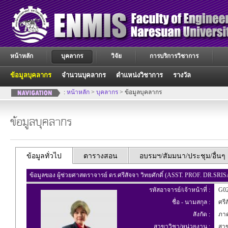
หน้าหลัก
บุคลากร
วิจัย
การบริการวิชาการ
ข้อมูลบุคลากร
จำนวนบุคลากร
ตำแหน่งวิชาการ
รางวัล
:
หน้าหลัก
>
บุคลากร
> ข้อมูลบุคลากร
ข้อมูลบุคลากร
ข้อมูลทั่วไป
ตารางสอน
อบรมฯ/สัมมนา/ประชุม/อื่นๆ
ข้อมูลของ ผู้ช่วยศาสตราจารย์ ดร.ศรีสัจจา วิทยศักดิ์ (ASST. PROF. DR.S
รหัสอาจารย์/เจ้าหน้าที่ :
G02
ชื่อ - นามสกุล :
ศรีส
สังกัด :
ภาค
สาขาวิชา/หน่วยงาน :
สาข