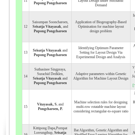
11
Layout Design under Stochastic
Pupong Pongcharoen
Demand
I
Saisumpan Sooncharoen,
Application of Biogeography-Based
12
Srisatja Vitayasak
, and
Optimisation for machine layout
Pupong Pongcharoen
design problem
A
Identifying Optimum Parameter
Srisatja Vitayasak
and
13
Setting for Layout Design Via
Pupong Pongcharoen
Experimental Design and Analysis
ว
Suthasinee Singpraya,
Surachid Dedklen,
Adaptive parameters within Genetic
14
Jo
Srisatja Vitayasak
and
Algorithm for Machine Layout Design
Pupong Pongcharoen
[
Machine selection rules for designing
R
Vitayasak, S.
and
15
multi-row rotatable machine layout
Pongcharoen, P.
considering rectangular-to-square ratio
Kittipong Dapa,Pornpat
Bat Algorithm, Genetic Algorithm and
Loreungthup,
Srisatja
A
16
Shuffled Frog Leaping Algorithm for