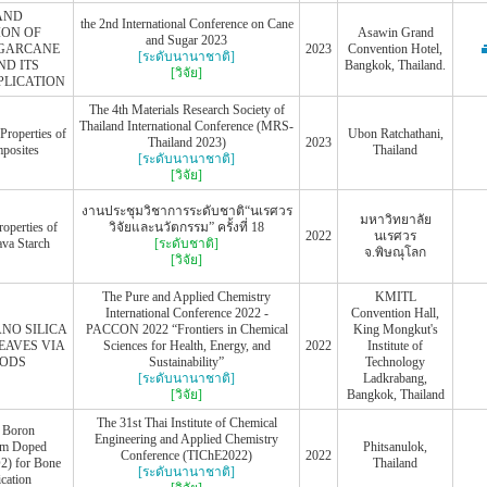
AND
the 2nd International Conference on Cane
ION OF
Asawin Grand
and Sugar 2023
UGARCANE
2023
Convention Hotel,
[ระดับนานาชาติ]
ND ITS
Bangkok, Thailand.
[วิจัย]
PLICATION
The 4th Materials Research Society of
Thailand International Conference (MRS-
Properties of
Ubon Ratchathani,
Thailand 2023)
2023
osites
Thailand
[ระดับนานาชาติ]
[วิจัย]
งานประชุมวิชาการระดับชาติ“นเรศวร
มหาวิทยาลัย
roperties of
วิจัยและนวัตกรรม” ครั้งที่ 18
2022
นเรศวร
ava Starch
[ระดับชาติ]
จ.พิษณุโลก
[วิจัย]
The Pure and Applied Chemistry
KMITL
International Conference 2022 -
Convention Hall,
NO SILICA
PACCON 2022 “Frontiers in Chemical
King Mongkut's
EAVES VIA
Sciences for Health, Energy, and
2022
Institute of
HODS
Sustainability”
Technology
[ระดับนานาชาติ]
Ladkrabang,
[วิจัย]
Bangkok, Thailand
The 31st Thai Institute of Chemical
m Boron
Engineering and Applied Chemistry
um Doped
Phitsanulok,
Conference (TIChE2022)
2022
2) for Bone
Thailand
[ระดับนานาชาติ]
cation