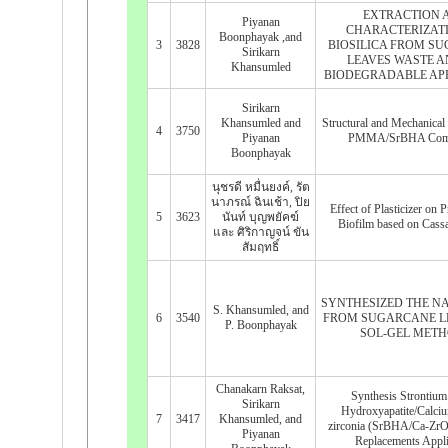
EXTRACTION 
Piyanan
CHARACTERIZAT
Boonphayak ,and
3
3828
BIOSILICA FROM S
Sirikarn
LEAVES WASTE A
Khansumled
BIODEGRADABLE AP
Sirikarn
Khansumled and
Structural and Mechanical 
4
3750
Piyanan
PMMA/SrBHA Comp
Boonphayak
นุชรดี หมื่นยงค์, รัต
นาภรณ์ ฉินเช้า, ปิย
Effect of Plasticizer on P
5
3623
นันท์ บุญพยัคฆ์
Biofilm based on Cass
และ ศิริกาญจน์ ขัน
สัมฤทธิ์
SYNTHESIZED THE NA
S. Khansumled, and
6
3540
FROM SUGARCANE L
P. Boonphayak
SOL-GEL MET
Chanakarn Raksat,
Synthesis Strontiu
Sirikarn
Hydroxyapatite/Calci
7
3417
Khansumled, and
zirconia (SrBHA/Ca-ZrO
Piyanan
Replacements Appli