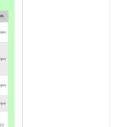
DB.
opus
opus
opus
opus
TCI