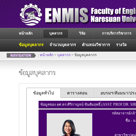
หน้าหลัก
บุคลากร
วิจัย
การบริการวิชาการ
ข้อมูลบุคลากร
จำนวนบุคลากร
ตำแหน่งวิชาการ
รางวัล
:
หน้าหลัก
>
บุคลากร
> ข้อมูลบุคลากร
ข้อมูลบุคลากร
ข้อมูลทั่วไป
ตารางสอน
อบรมฯ/สัมมนา/ประช
ข้อมูลของ ผศ.ดร.ศิริกาญจน์ ขันสัมฤทธิ์ (ASST. PROF.DR
รหัสอาจารย์/เจ้
ชื่อ - 
สาขาวิชา/หน