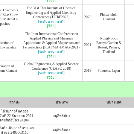
[วิจัย]
The 31st Thai Institute of Chemical
l Treatments
Engineering and Applied Chemistry
of Rice Straw
Phitsanulok,
Conference (TIChE2022)
2022
t Material in
Thailand
[ระดับนานาชาติ]
osites
[วิจัย]
The Joint International Conference on
Applied Physics and Materials
NongNooch
ization of
Applications & Applied Magnetism and
Pattaya Garden &
2021
droxyapatite
Ferroelectrics (ICAPMA-JMAG-2021)
Resort, Pattaya,
[ระดับนานาชาติ]
Thailand
[วิจัย]
Global Engineering & Applied Science
ization of
Conference (GEASC 2018)
Bone Cement
2018
Fukuoka, Japan
[ระดับนานาชาติ]
[วิจัย]
สถานะ
ประเภท
หมายเหตุ
ได้รับการคุ้มครอง
งวันที่ 22 ธันวาคม 2571
อนุสิทธิบัตร
เลขสิทธิบัตร 24204
ังดำเนินการยื่นขอเลข
อนุสิทธิบัตร
คำขอ 2403003110