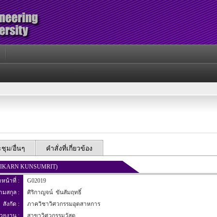
ุม/อื่นๆ
คำสั่งที่เกี่ยวข้อง
. SIRIKARN KUNSUMRIT)
าหน้าที่ :
G02019
นามสกุล :
ศิริกาญจน์ ขันสัมฤทธิ์
สังกัด :
ภาควิชาวิศวกรรมอุตสาหการ
่วยงาน :
สาขาวิศวกรรมวัสดุ