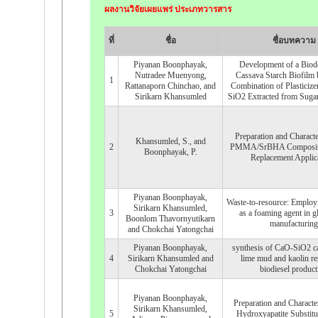
ผลงานวิจัยเผยแพร่ ประเภทวารสาร
ที่
ชื่อ
ชื่อบทความ
Piyanan Boonphayak,
Development of a Biod
Nutradee Muenyong,
Cassava Starch Biofilm 
1
Rattanaporn Chinchao, and
Combination of Plasticize
Sirikarn Khansumled
SiO2 Extracted from Suga
Preparation and Characte
Khansumled, S., and
2
PMMA/SrBHA Composite
Boonphayak, P.
Replacement Applic
Piyanan Boonphayak,
Waste-to-resource: Employ
Sirikarn Khansumled,
3
as a foaming agent in g
Boonlom Thavornyutikarn
manufacturing
and Chokchai Yatongchai
Piyanan Boonphayak,
synthesis of CaO-SiO2 ca
4
Sirikarn Khansumled and
lime mud and kaolin re
Chokchai Yatongchai
biodiesel product
Piyanan Boonphayak,
Preparation and Character
Sirikarn Khansumled,
5
Hydroxyapatite Substit