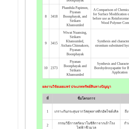
Boonphayak
Phanthila Papimon,
A Comparison of Chemica
Piyanan
for Surface Modification 
8
3418
Boonphayak, and
before use as Reinforcemen
Sirikarn
Wood Polymer Comp
Khansumled
Wiwat Nuansing,
Sirikarn
Khansumled,
Synthesis and character
9
3415
Atchara Chinnakorn,
strontium substituted hy
Piyanan
Boonphayak
Piyanan
Synthesis and Character
Boonphayak and
10
2373
Borohydroxyapatite for 
Sirikarn
Application
Khansumled
ผลงานวิจัยเผยแพร่ ประเภททรัพย์สินทางปัญญา
ที่
ชื่อโครงการ
1
เกราะกันกระสุนจากวัสดุพลาสติกอัพไซด์เคิล
ถึ
กรรมวิธีการสกัดนาโนซิลิกาจากเถ้าโรง
กำล
2
ไฟฟ้าชีวมวล