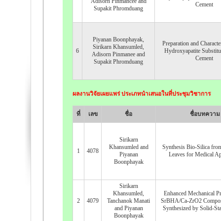
Adisorn Pinmancee and
Cement
Supakit Phromduang
Piyanan Boonphayak,
Preparation and Character
Sirikarn Khansumled,
6
Hydroxyapatite Substit
Adisorn Pinmanee and
Cement
Supakit Phromduang
ผลงานวิจัยเผยแพร่ ประเภทนำเสนอในที่ประชุมวิชาการ
ที่
เลข
ชื่อ
ชื่อบทความ
Sirikarn
Khansumled and
Synthesis Bio-Silica fro
1
4078
Piyanan
Leaves for Medical Ap
Boonphayak
Sirikarn
Khansumled,
Enhanced Mechanical Pr
2
4079
Tanchanok Manati
SrBHA/Ca-ZrO2 Composi
and Piyanan
Synthesized by Solid-Sta
Boonphayak