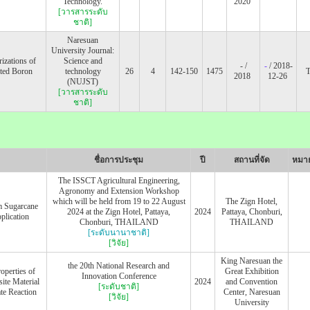
Technology.
2020
[วารสารระดับ
ชาติ]
Naresuan
University Journal:
izations of
Science and
- /
-
/ 2018-
uted Boron
technology
26
4
142-150
1475
2018
12-26
(NUJST)
[วารสารระดับ
ชาติ]
ชื่อการประชุม
ปี
สถานที่จัด
หมาย
The ISSCT Agricultural Engineering,
Agronomy and Extension Workshop
which will be held from 19 to 22 August
The Zign Hotel,
m Sugarcane
2024 at the Zign Hotel, Pattaya,
2024
Pattaya, Chonburi,
plication
Chonburi, THAILAND
THAILAND
[ระดับนานาชาติ]
[วิจัย]
King Naresuan the
the 20th National Research and
operties of
Great Exhibition
Innovation Conference
te Material
2024
and Convention
[ระดับชาติ]
te Reaction
Center, Naresuan
[วิจัย]
University