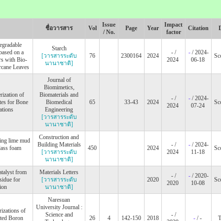
Issue
Impact
ชื่อวารสาร
Vol
Page
Year
Citation
/ No.
factor
egradable
Starch
based on a
- /
-
/ 2024-
[วารสารระดับ
76
2300164
2024
Sc
rs with Bio‐
2024
06-18
นานาชาติ]
rcane Leaves
Journal of
Biomimetics,
rization of
Biomaterials and
- /
-
/ 2024-
s for Bone
Biomedical
65
33-43
2024
Sc
2024
07-24
ations
Engineering
[วารสารระดับ
นานาชาติ]
Construction and
ing lime mud
Building Materials
- /
-
/ 2024-
lass foam
450
2024
Sc
[วารสารระดับ
2024
11-18
นานาชาติ]
talyst from
Materials Letters
- /
-
/ 2020-
sidue for
[วารสารระดับ
2020
Sc
2020
10-08
ion
นานาชาติ]
Naresuan
University Journal :
izations of
Science and
- /
uted Boron
26
4
142-150
2018
-
/ -