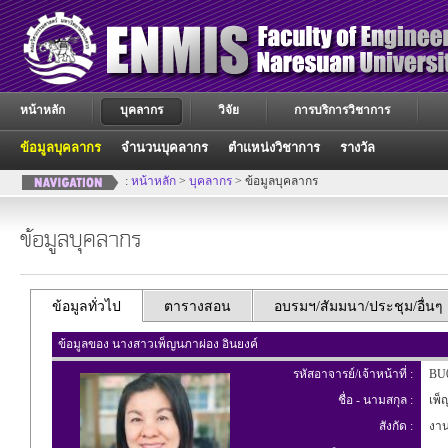
หน้าหลัก
บุคลากร
วิจัย
การบริการวิชาการ
ข้อมูลบุคลากร
จำนวนบุคลากร
ตำแหน่งวิชาการ
รางวัล
:
หน้าหลัก
>
บุคลากร
> ข้อมูลบุคลากร
ข้อมูลบุคลากร
ข้อมูลทั่วไป
ตารางสอน
อบรมฯ/สัมมนา/ประชุม/อื่นๆ
ข้อมูลของ นางสาวเพ็ญนภาผ่อง อินยงค์
รหัสอาจารย์/เจ้าหน้าที่ :
BU
ชื่อ - นามสกุล :
เพ็ญ
สังกัด :
งาน