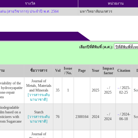
รางวัล
หน่วยงาน
เด่น (สายวิชาการ) ประจำปี พ.ศ. 2564
มหาวิทยาลัยนเรศวร
เลือกปีที่ตีพิมพิ์ (ค.ศ.):
Issue
Impact
วาม
ชื่อวารสาร
Vol
Page
Year
Citation
/ No.
factor
Journal of
iability of the
Metals, Materials
 hydroxyapatite
- /
-
/ 2025-
and Minerals
35
1
2025
Sc
one-repair
2025
02-25
[วารสารระดับ
ons
นานาชาติ]
iodegradable
ilm based on a
Starch
- /
-
/ 2024-
ticizers with
[วารสารระดับ
76
2300164
2024
Sc
2024
06-18
from Sugarcane
นานาชาติ]
s
Journal of