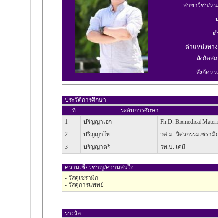
สาขาวิชา/หน
ป
ต
ตำแหน่งทาง
สังกัดสถ
สังกัดหน่
ประวัติการศึกษา
ที่
ระดับการศึกษา
1
ปริญญาเอก
Ph.D. Biomedical Materi
2
ปริญญาโท
วศ.ม. วิศวกรรมเซรามิ
3
ปริญญาตรี
วท.บ. เคมี
ความเชี่ยวชาญ/ความสนใจ
- วัสดุเซรามิก
- วัสดุการแพทย์
รางวัล