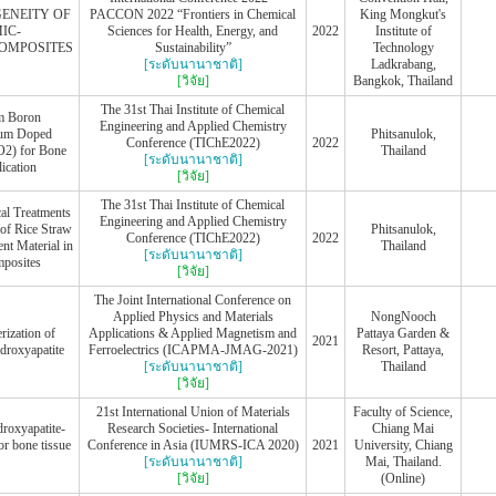
ENEITY OF
PACCON 2022 “Frontiers in Chemical
King Mongkut's
IC-
Sciences for Health, Energy, and
2022
Institute of
OMPOSITES
Sustainability”
Technology
[ระดับนานาชาติ]
Ladkrabang,
[วิจัย]
Bangkok, Thailand
The 31st Thai Institute of Chemical
um Boron
Engineering and Applied Chemistry
ium Doped
Phitsanulok,
Conference (TIChE2022)
2022
O2) for Bone
Thailand
[ระดับนานาชาติ]
ication
[วิจัย]
The 31st Thai Institute of Chemical
al Treatments
Engineering and Applied Chemistry
 of Rice Straw
Phitsanulok,
Conference (TIChE2022)
2022
nt Material in
Thailand
[ระดับนานาชาติ]
posites
[วิจัย]
The Joint International Conference on
Applied Physics and Materials
NongNooch
rization of
Applications & Applied Magnetism and
Pattaya Garden &
2021
ydroxyapatite
Ferroelectrics (ICAPMA-JMAG-2021)
Resort, Pattaya,
[ระดับนานาชาติ]
Thailand
[วิจัย]
21st International Union of Materials
Faculty of Science,
droxyapatite-
Research Societies- International
Chiang Mai
r bone tissue
Conference in Asia (IUMRS-ICA 2020)
2021
University, Chiang
[ระดับนานาชาติ]
Mai, Thailand.
[วิจัย]
(Online)