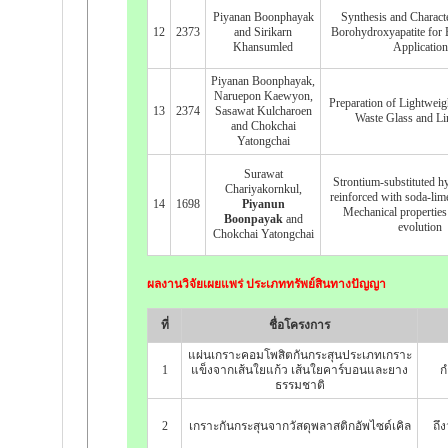
Piyanan Boonphayak
Synthesis and Characte
12
2373
and Sirikarn
Borohydroxyapatite for
Khansumled
Application
Piyanan Boonphayak,
Naruepon Kaewyon,
Preparation of Lightweig
13
2374
Sasawat Kulcharoen
Waste Glass and L
and Chokchai
Yatongchai
Surawat
Strontium-substituted h
Chariyakornkul,
reinforced with soda-lim
14
1698
Piyanun
Mechanical properties
Boonpayak
and
evolution
Chokchai Yatongchai
ผลงานวิจัยเผยแพร่ ประเภททรัพย์สินทางปัญญา
ที่
ชื่อโครงการ
แผ่นเกราะคอมโพสิตกันกระสุนประเภทเกราะ
1
แข็งจากเส้นใยแก้ว เส้นใยคาร์บอนและยาง
ก
ธรรมชาติ
2
เกราะกันกระสุนจากวัสดุพลาสติกอัพไซด์เคิล
ถึ