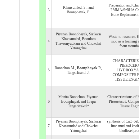
Preparation and Char
Khansumled, S., and
3
PMMA/SrBHA Comp
Boonphayak, P.
Bone Replacement 
Piyanan Boonphayak, Sirikarn
Waste-to-resource: 
Khansumled, Boonlom
4
mud as a foaming a
Thavornyutikarn and Chokchai
foam manufa
Yatongchai
CHARACTERIZ
PIEZOCER
Boonchoo M.,
Boonphayak P.
,
5
HYDROXYA
Tangsritrakul J.
COMPOSITES 
TISSUE ENGI
Manita Boonchoo, Piyanan
Characterizations of 
6
Boonphayak and Jirapa
Piezoelectric Compo
Tangsritrakul*
Tissue Engin
Piyanan Boonphayak, Sirikarn
synthesis of CaO-SiO
7
Khansumled and Chokchai
lime mud and kaoli
Yatongchai
biodiesel pro