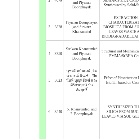
2
4079
SrBHA/Ca-ZrO2 Composi
and Piyanan
Synthesized by Solid-St
Boonphayak
EXTRACTION
Piyanan Boonphayak
CHARACTERIZAT
3
3828
,and Sirikarn
BIOSILICA FROM 
Khansumled
LEAVES WASTE A
BIODEGRADABLE AP
Sirikarn Khansumled
Structural and Mechanical
4
3750
and Piyanan
PMMA/SrBHA Com
Boonphayak
นุชรดี หมื่นยงค์, รัต
นาภรณ์ ฉินเช้า, ปิย
Effect of Plasticizer on 
5
3623
นันท์ บุญพยัคฆ์ และ
Biofilm based on Cass
ศิริกาญจน์ ขัน
สัมฤทธิ์
SYNTHESIZED T
S. Khansumled, and
6
3540
SILICA FROM SU
P. Boonphayak
LEAVES VIA SOL-G