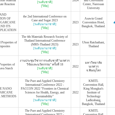
te Material
2024
and Convention
[ระดับชาติ]
ate Reaction
Center, Naresuan
[วิจัย]
University
 AND
the 2nd International Conference on
ION OF
Asawin Grand
Cane and Sugar 2023
SUGARCANE
2023
Convention Hotel,
[ระดับนานาชาติ]
ND ITS
Bangkok, Thailand.
[วิจัย]
PLICATION
The 4th Materials Research Society of
Thailand International Conference
 Properties of
Ubon Ratchathani,
(MRS-Thailand 2023)
2023
posites
Thailand
[ระดับนานาชาติ]
[วิจัย]
งานประชุมวิชาการระดับชาติ“นเรศวร
มหาวิทยาลัย
Properties of
วิจัยและนวัตกรรม” ครั้งที่ 18
2022
นเรศวร
ava Starch
[ระดับชาติ]
จ.พิษณุโลก
[วิจัย]
The Pure and Applied Chemistry
KMITL
International Conference 2022 -
Convention Hall,
HE NANO
PACCON 2022 “Frontiers in Chemical
King Mongkut's
GARCANE
Sciences for Health, Energy, and
2022
Institute of
EL METHODS
Sustainability”
Technology
[ระดับนานาชาติ]
Ladkrabang,
[วิจัย]
Bangkok, Thailand
The Pure and Applied Chemistry
KMITL
International Conference 2022 -
Convention Hall,