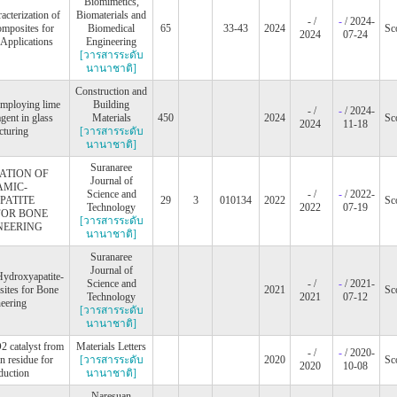
Biomimetics,
acterization of
Biomaterials and
- /
-
/ 2024-
osites for
Biomedical
65
33-43
2024
Sc
2024
07-24
Applications
Engineering
[วารสารระดับ
นานาชาติ]
Construction and
Employing lime
Building
- /
-
/ 2024-
gent in glass
Materials
450
2024
Sc
2024
11-18
cturing
[วารสารระดับ
นานาชาติ]
Suranaree
ATION OF
Journal of
AMIC-
Science and
- /
-
/ 2022-
PATITE
29
3
010134
2022
Sc
Technology
2022
07-19
FOR BONE
[วารสารระดับ
NEERING
นานาชาติ]
Suranaree
Journal of
Hydroxyapatite-
Science and
- /
-
/ 2021-
sites for Bone
2021
Sc
Technology
2021
07-12
eering
[วารสารระดับ
นานาชาติ]
2 catalyst from
Materials Letters
- /
-
/ 2020-
n residue for
[วารสารระดับ
2020
Sc
2020
10-08
duction
นานาชาติ]
Naresuan