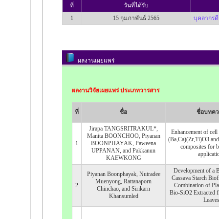
ที่
วันที่ได้รับ
1
15 กุมภาพันธ์ 2565
บุคลากรดี
ผลงานเผยแพร่
ผลงานวิจัยเผยแพร่ ประเภทวารสาร
ที่
ชื่อ
ชื่อบทค
Jirapa TANGSRITRAKUL*,
Enhancement of cell v
Manita BOONCHOO, Piyanan
(Ba,Ca)(Zr,Ti)O3 and
1
BOONPHAYAK, Paweena
composites for b
UPPANAN, and Pakkanun
applicati
KAEWKONG
Development of a B
Piyanan Boonphayak, Nutradee
Cassava Starch Biof
Muenyong, Rattanaporn
2
Combination of Plas
Chinchao, and Sirikarn
Bio‐SiO2 Extracted 
Khansumled
Leave