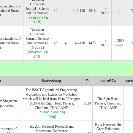
University
cterizations of
Journal : Science
- /
tituted Boron
26
4
142-150
2018
-
/ -
and Technology.
2020
t
[วารสารระดับ
ชาติ]
Naresuan
University
cterizations of
Journal: Science
- /
-
/ 2018-
tituted Boron
and technology
26
4
142-150
1475
2018
12-26
t
(NUJST)
[วารสารระดับ
ชาติ]
ม
ชื่อการประชุม
ปี
สถานที่จัด
หมาย
The ISSCT Agricultural Engineering,
Agronomy and Extension Workshop
which will be held from 19 to 22 August
The Zign Hotel,
om Sugarcane
2024 at the Zign Hotel, Pattaya,
2024
Pattaya, Chonburi,
pplication
Chonburi, THAILAND
THAILAND
[ระดับนานาชาติ]
[วิจัย]
King Naresuan the
the 20th National Research and
operties of
Great Exhibition
Innovation Conference