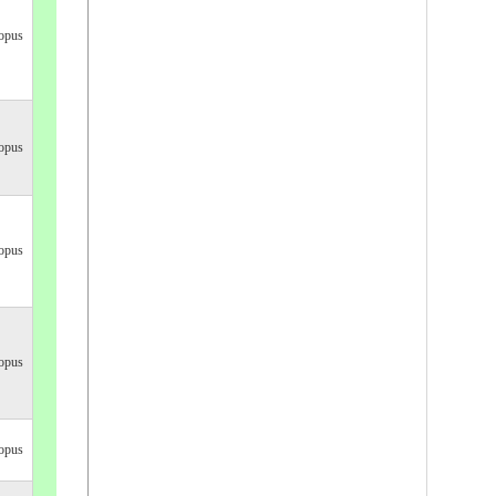
opus
opus
opus
opus
opus