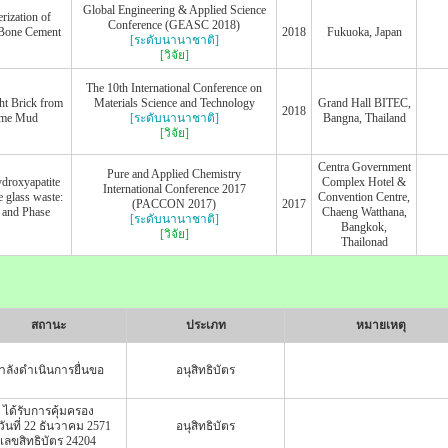
Global Engineering & Applied Science
rization of
Conference (GEASC 2018)
 Bone Cement
2018
Fukuoka, Japan
[ระดับนานาชาติ]
[วิจัย]
The 10th International Conference on
ht Brick from
Materials Science and Technology
Grand Hall BITEC,
2018
ime Mud
[ระดับนานาชาติ]
Bangna, Thailand
[วิจัย]
Centra Government
Pure and Applied Chemistry
ydroxyapatite
Complex Hotel &
International Conference 2017
e glass waste:
Convention Centre,
(PACCON 2017)
2017
 and Phase
Chaeng Watthana,
[ระดับนานาชาติ]
Bangkok,
[วิจัย]
Thailonad
สถานะ
ประเภท
หมายเหตุ
ำลังดำเนินการยื่นขอ
อนุสิทธิบัตร
ได้รับการคุ้มครอง
งวันที่ 22 ธันวาคม 2571
อนุสิทธิบัตร
เลขสิทธิบัตร 24204