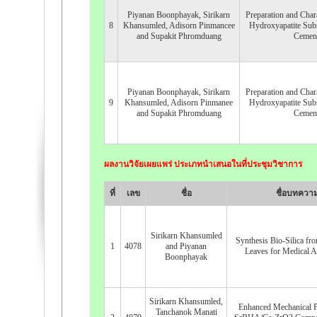
Piyanan Boonphayak, Sirikarn
Preparation and Chara
8
Khansumled, Adisorn Pinmancee
Hydroxyapatite Subs
and Supakit Phromduang
Cemen
Piyanan Boonphayak, Sirikarn
Preparation and Chara
9
Khansumled, Adisorn Pinmanee
Hydroxyapatite Subs
and Supakit Phromduang
Cemen
ผลงานวิจัยเผยแพร่ ประเภทนำเสนอในที่ประชุมวิชาการ
ที่
เลข
ชื่อ
ชื่อบทควา
Sirikarn Khansumled
Synthesis Bio-Silica fr
1
4078
and Piyanan
Leaves for Medical A
Boonphayak
Sirikarn Khansumled,
Enhanced Mechanical Pr
Tanchanok Manati