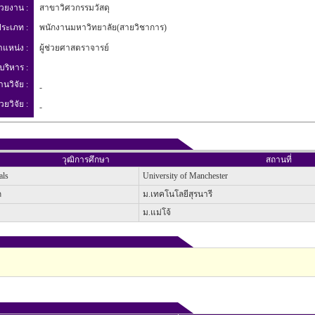
่วยงาน :
สาขาวิศวกรรมวัสดุ
ระเภท :
พนักงานมหาวิทยาลัย(สายวิชาการ)
ำแหน่ง :
ผู้ช่วยศาสตราจารย์
บริหาร :
านวิจัย :
-
วยวิจัย :
-
วุฒิการศึกษา
สถานที่
als
University of Manchester
ก
ม.เทคโนโลยีสุรนารี
ม.แม่โจ้