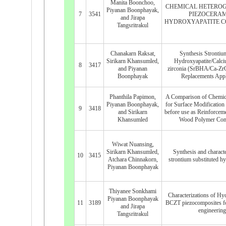
Manita Boonchoo,
CHEMICAL HETEROG
Piyanan Boonphayak,
7
3541
PIEZOCERAM
and Jirapa
HYDROXYAPATITE C
Tangsritrakul
Chanakarn Raksat,
Synthesis Stronti
Sirikarn Khansumled,
Hydroxyapatite/Calc
8
3417
and Piyanan
zirconia (SrBHA/Ca-Zr
Boonphayak
Replacements Appl
Phanthila Papimon,
A Comparison of Chemic
Piyanan Boonphayak,
for Surface Modification
9
3418
and Sirikarn
before use as Reinforceme
Khansumled
Wood Polymer Com
Wiwat Nuansing,
Sirikarn Khansumled,
Synthesis and characte
10
3415
Atchara Chinnakorn,
strontium substituted h
Piyanan Boonphayak
Thiyanee Sonkhami
Characterizations of Hy
Piyanan Boonphayak
11
3189
BCZT piezocomposites fo
and Jirapa
engineering
Tangsritrakul