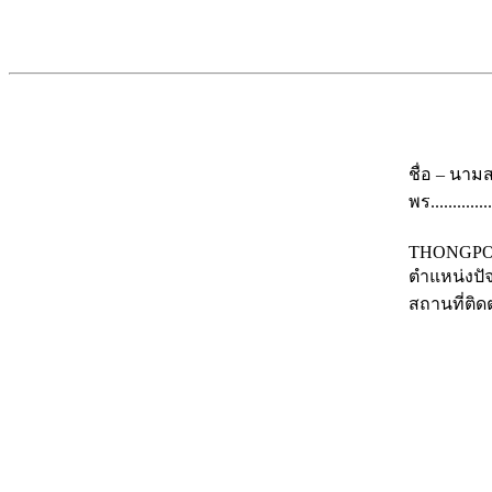
ชื่อ – นาม
พร..............
(ภาษาอั
THONG
ตำแหน่งปั
สถานที่ต
ที่
เลขที่ 
อำเภอเ
โทร
โทรศั