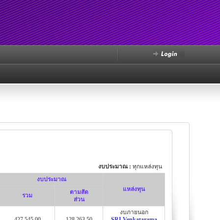
งบประมาณ :
ทุกแหล่งทุน
งบประมาณ
แหล่งทุน
ตามสัด
รวม
ส่วน
งบภายนอก
427,545.00
128,263.50
SRI Venkatarama