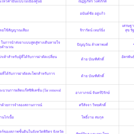
หวค้ำยันแบบไม่เยื้องศูนย์
ณัฏฐภัทร วงศ์ภักดี
อนันต์ชัย อยู่แก้ว
เศรษฐา 
โดยใช้สัญญาณเสียง
จิรารัตน์ เทอร์นิ่ง
สุข
รั
ในการนำส่งยาเเบบสูดสู่ทางเดินหายใจ
ปัญญวัณ ลำเพาพงศ์
ิงคำนวณ
สำหรับผู้ที่ได้รับการผ่าตัดเปลี่ยน
อัครพันธ
ต้าย บัณฑิศักดิ์
วยที่ได้รับการผ่าตัดสะโพกสำหรับการ
ต้าย บัณฑิศักดิ์
บวนการผลิตแก๊สซิพิเคชั่น (Tar removal
อาภาภรณ์ จันทร์ปิรักษ์
วยนอกด้วยการจำลองสถานการณ์
ศรีสัจจา วิทยศักดิ์
นไก่เนื้อ
โพธิ์งาม สมกุล
องสภาพชั้นดินในจังหวัดพิจิตร จังหวัด
ทิพย์วิมล แตะกระโทก