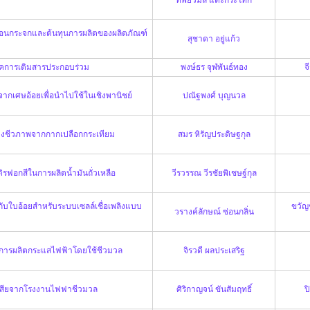
ือนกระจกและต้นทุนการผลิตของผลิตภัณฑ์
สุชาดา อยู่แก้ว
ิคการเติมสารประกอบร่วม
พงษ์ธร จุฬพันธ์ทอง
จ
กเศษอ้อยเพื่อนำไปใช้ในเชิงพานิชย์
ปณัฐพงศ์ บุญนวล
างชีวภาพจากกากเปลือกกระเทียม
สมร หิรัญประดิษฐกุล
รฟอกสีในการผลิตน้ำมันถั่วเหลือ
วีรวรรณ วีรชัยพิเชษฐ์กุล
มกับใบอ้อยสำหรับระบบเซลล์เชื่อเพลิงแบบ
ขวัญ
วรางค์ลักษณ์ ซ่อนกลิ่น
นการผลิตกระแสไฟฟ้าโดยใช้ชีวมวล
จิรวดี ผลประเสริฐ
งเสียจากโรงงานไฟฟาชีวมวล
ศิริกาญจน์ ขันสัมฤทธิ์
ป