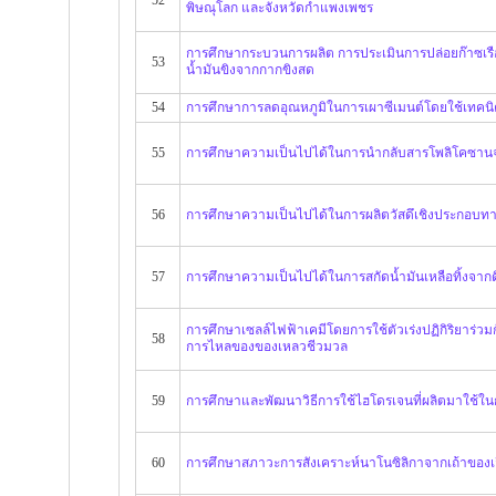
พิษณุโลก และจังหวัดกำแพงเพชร
การศึกษากระบวนการผลิต การประเมินการปล่อยก๊าซเร
53
น้ำมันขิงจากกากขิงสด
54
การศึกษาการลดอุณหภูมิในการเผาซีเมนต์โดยใช้เทคน
55
การศึกษาความเป็นไปได้ในการนำกลับสารโพลิโคซานจา
56
การศึกษาความเป็นไปได้ในการผลิตวัสดึเชิงประกอบท
57
การศึกษาความเป็นไปได้ในการสกัดน้ำมันเหลือทิ้งจากดิ
การศึกษาเซลล์ไฟฟ้าเคมีโดยการใช้ตัวเร่งปฏิกิริยาร่ว
58
การไหลของของเหลวชีวมวล
59
การศึกษาและพัฒนาวิธีการใช้ไฮโดรเจนที่ผลิตมาใช้ใ
60
การศึกษาสภาวะการสังเคราะห์นาโนซิลิกาจากเถ้าขอ