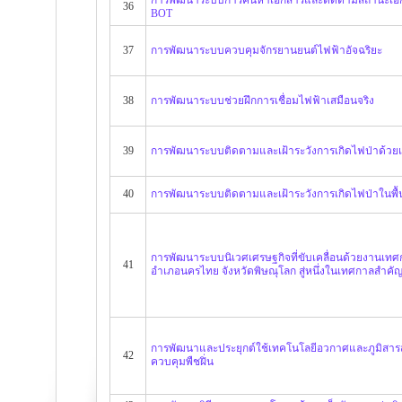
36
BOT
37
การพัฒนาระบบควบคุมจักรยานยนต์ไฟฟ้าอัจฉริยะ
38
การพัฒนาระบบช่วยฝึกการเชื่อมไฟฟ้าเสมือนจริง
39
การพัฒนาระบบติดตามและเฝ้าระวังการเกิดไฟป่าด้วย
40
การพัฒนาระบบติดตามและเฝ้าระวังการเกิดไฟป่าในพื้นท
การพัฒนาระบบนิเวศเศรษฐกิจที่ขับเคลื่อนด้วยงานเทศก
41
อำเภอนครไทย จังหวัดพิษณุโลก สู่หนึ่งในเทศกาลสำคั
การพัฒนาและประยุกต์ใช้เทคโนโลยีอวกาศและภูมิสารส
42
ควบคุมพืชฝิ่น