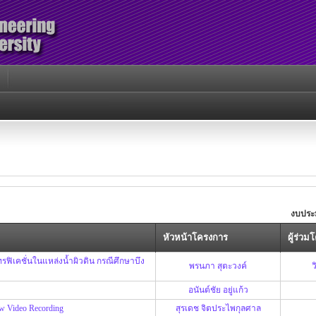
งบประ
หัวหน้าโครงการ
ผู้ร่ว
ิเคชั่นในแหล่งน้ำผิวดิน กรณีศึกษาบึง
พรนภา สุตะวงค์
ว
อนันต์ชัย อยู่แก้ว
ew Video Recording
สุรเดช จิตประไพกุลศาล