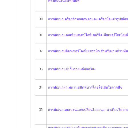
ทางถนนในระดับพื้นที่
30
การพัฒนาเครื่องจักรกลเกษตรและเครื่องมือแปรรูปผล
31
การพัฒนาแคลเซียมสเตบิไลซ์เชอร์โคเนียเชอร์โคเนียบล
32
การพัฒนาบล็อกเซอร์โคเนียเซรามิก สำหรับงานด้านทั
33
การพัฒนาแผงกั้นรถยนต์อัจฉริยะ
34
การพัฒนาฝ้าเพดานชนิดทีบาร์โดยใช้เส้นใยจากพืช
35
การพัฒนาเมมเบรนแลกเปลี่ยนไอออนวานาเดียมรีดอกซ์
การพัฒนาระบบการค้นหาเอกสารและติดตามสถานะเอกสาร