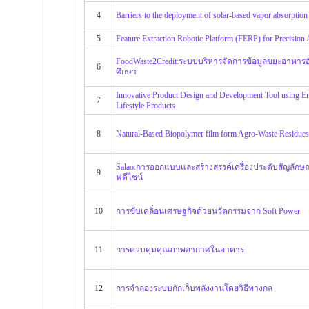
4
Barriers to the deployment of solar-based vapor absorption 
5
Feature Extraction Robotic Platform (FERP) for Precision 
FoodWaste2Credit:ระบบบริหารจัดการข้อมูลขยะอาหารอ
6
ศึกษา
Innovative Product Design and Development Tool using E
7
Lifestyle Products
8
Natural-Based Biopolymer film form Agro-Waste Residues 
Salao:การออกแบบและสร้างสรรค์เครื่องประดับสัญลักษณ
9
ฟดีไซน์
10
การขับเคลิ่อนเศรษฐกิจด้วยนวัตกรรมจาก Soft Power
11
การควบคุมคุณภาพอากาศในอาคาร
12
การจำลองระบบกักเก็บพลังงานโดยวิธีทางกล