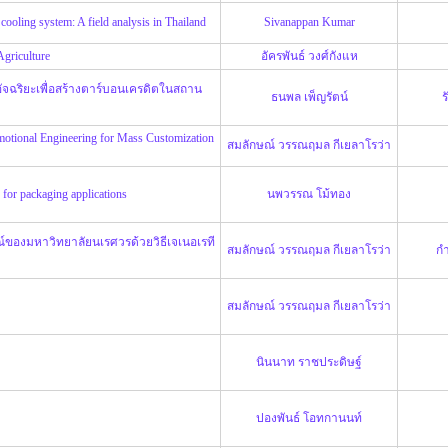
cooling system: A field analysis in Thailand
Sivanappan Kumar
Agriculture
อัครพันธ์ วงศ์กังแห
ัจฉริยะเพื่อสร้างตาร์บอนเครดิตในสถาน
ธนพล เพ็ญรัตน์
ร
motional Engineering for Mass Customization
สมลักษณ์ วรรณฤมล กีเยลาโรว่า
for packaging applications
นพวรรณ โม้ทอง
์ของมหาวิทยาลัยนเรศวรด้วยวิธีเจเนอเรที
สมลักษณ์ วรรณฤมล กีเยลาโรว่า
กำ
สมลักษณ์ วรรณฤมล กีเยลาโรว่า
นินนาท ราชประดิษฐ์
ปองพันธ์ โอทกานนท์