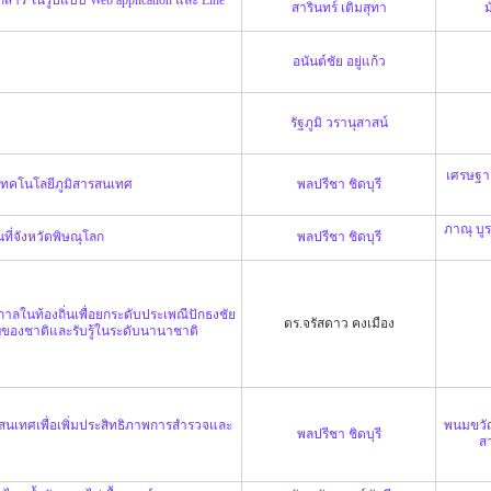
สารินทร์ เติมสุทา
ม
อนันต์ชัย อยู่แก้ว
รัฐภูมิ วรานุสาสน์
เศรษฐา 
เทคโนโลยีภูมิสารสนเทศ
พลปรีชา ชิดบุรี
ภาณุ บู
ี่จังหวัดพิษณุโลก
พลปรีชา ชิดบุรี
าลในท้องถิ่นเพื่อยกระดับประเพณีปักธงชัย
ดร.จรัสดาว คงเมือง
ญของชาติและรับรู้ในระดับนานาชาติ
นเทศเพื่อเพิ่มประสิทธิภาพการสำรวจและ
พนมขวั
พลปรีชา ชิดบุรี
ส