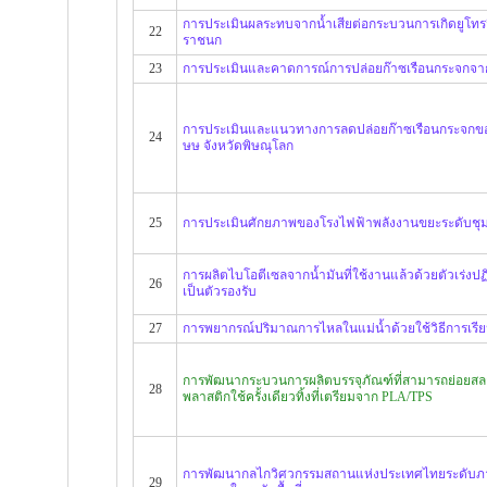
การประเมินผลระทบจากน้ำเสียต่อกระบวนการเกิดยูโทรฟิ
22
ราชนก
23
การประเมินและคาดการณ์การปล่อยก๊าซเรือนกระจก
การประเมินและแนวทางการลดปล่อยก๊าซเรือนกระจกขอ
24
ษษ จังหวัดพิษณุโลก
25
การประเมินศักยภาพของโรงไฟฟ้าพลังงานขยะระดับชุ
การผลิตไบโอตีเซลจากน้ำมันที่ใช้งานแล้วด้วยตัวเร่งปฏิก
26
เป็นตัวรองรับ
27
การพยากรณ์ปริมาณการไหลในแม่น้ำด้วยใช้วิธีการเรียนร
การพัฒนากระบวนการผลิตบรรจุภัณฑ์ที่สามารถย่อยสล
28
พลาสติกใช้ครั้งเดียวทิ้งที่เตรียมจาก PLA/TPS
การพัฒนากลไกวิศวกรรมสถานแห่งประเทศไทยระดับภา
29