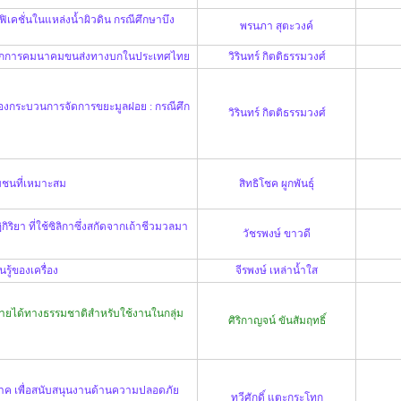
เคชั่นในแหล่งน้ำผิวดิน กรณีศึกษาบึง
พรนภา สุตะวงค์
จากการคมนาคมขนส่งทางบกในประเทศไทย
วิรินทร์ กิตติธรรมวงศ์
งกระบวนการจัดการขยะมูลฝอย : กรณีศึก
วิรินทร์ กิตติธรรมวงศ์
มชนที่เหมาะสม
สิทธิโชค ผูกพันธุ์
ิริยา ที่ใช้ซิลิกาซึ่งสกัดจากเถ้าชีวมวลมา
วัชรพงษ์ ขาวดี
ู้ของเครื่อง
จีรพงษ์ เหล่าน้ำใส
ายได้ทางธรรมชาติสำหรับใช้งานในกลุ่ม
ศิริกาญจน์ ขันสัมฤทธิ์
ค เพื่อสนับสนุนงานด้านความปลอดภัย
ทวีศักดิ์ แตะกระโทก