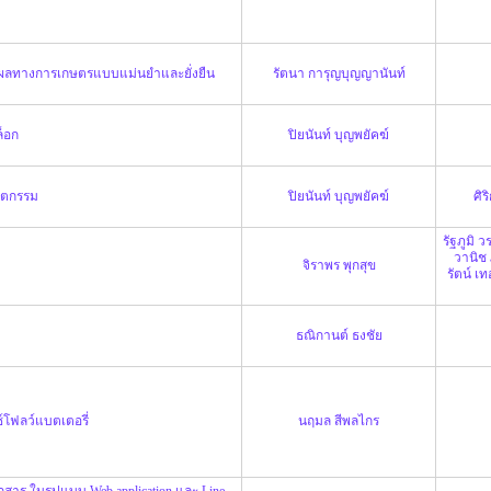
ิตผลทางการเกษตรแบบแม่นยำและยั่งยืน
รัตนา การุญบุญญานันท์
็อก
ปิยนันท์ บุญพยัคฆ์
นตกรรม
ปิยนันท์ บุญพยัคฆ์
ศิร
รัฐภูมิ 
วานิช
จิราพร พุกสุข
รัตน์ เทอ
ธณิกานต์ ธงชัย
โฟลว์แบตเตอรี่
นฤมล สีพลไกร
 ในรูปแบบ Web application และ Line