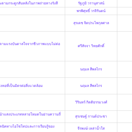
หะดามกระดูกสันหลังในภาพถ่ายทางรังสี
รัฐภูมิ วรานุสาสน์
พรพิศุทธิ์ วรจิรันตน์
สุรเดช จิตประไพกุลศาล
วิธีตามแรงบันดาลใจจากชีวภาพแบบไม่ต่อ
ศรีสัจจา วิทยศักดิ์
นฤมล สีพลไกร
งทอที่เป็นมิตรต่อสิ่งแวดล้อม
นฤมล สีพลไกร
วิรินทร์ กิตติธรรมวงศ์
้วนำแสงประเภทหลายโหมดในย่านความถี่
สุรเชษฐ์ กานต์ประชา
ทคนิคทางไอโซโทปและการเรียนรู้ของ
จีรพงษ์ เหล่าน้ำใส