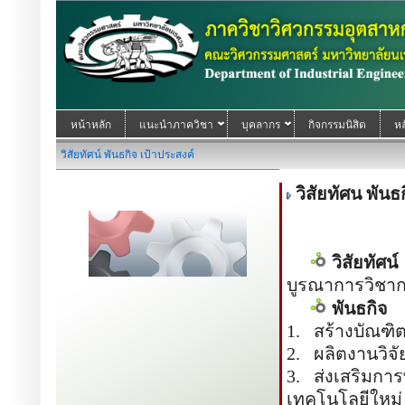
หน้าหลัก
แนะนำภาควิชา
บุคลากร
กิจกรรมนิสิต
หล
วิสัยทัศน์ พันธกิจ เป้าประสงค์
วิสัยทัศน พันธก
วิสัยทัศ
บูรณาการวิชาก
พันธกิจ
1. สร้างบัณฑิ
2. ผลิตงานวิจ
3. ส่งเสริมกา
เทคโนโลยีใหม