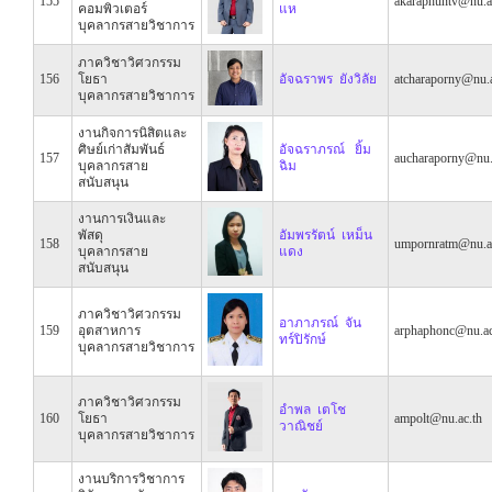
155
akaraphuntv@nu.a
คอมพิวเตอร์
แห
บุคลากรสายวิชาการ
ภาควิชาวิศวกรรม
156
โยธา
อัจฉราพร ยังวิลัย
atcharaporny@nu.a
บุคลากรสายวิชาการ
งานกิจการนิสิตและ
ศิษย์เก่าสัมพันธ์
อัจฉราภรณ์ ยิ้ม
157
aucharaporny@nu.
บุคลากรสาย
ฉิม
สนับสนุน
งานการเงินและ
พัสดุ
อัมพรรัตน์ เหม็น
158
umpornratm@nu.a
บุคลากรสาย
แดง
สนับสนุน
ภาควิชาวิศวกรรม
อาภาภรณ์ จัน
159
อุตสาหการ
arphaphonc@nu.ac
ทร์ปิรักษ์
บุคลากรสายวิชาการ
ภาควิชาวิศวกรรม
อำพล เตโช
160
โยธา
ampolt@nu.ac.th
วาณิชย์
บุคลากรสายวิชาการ
งานบริการวิชาการ