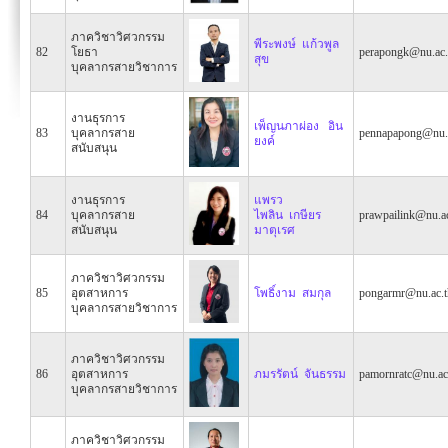
ภาควิชาวิศวกรรม
พีระพงษ์ แก้วพูล
82
โยธา
perapongk@nu.ac.
สุข
บุคลากรสายวิชาการ
งานธุรการ
เพ็ญนภาผ่อง อิน
83
บุคลากรสาย
pennapapong@nu.a
ยงค์
สนับสนุน
งานธุรการ
แพรว
84
บุคลากรสาย
ไพลิน เกษียร
prawpailink@nu.ac
สนับสนุน
มาตุเรศ
ภาควิชาวิศวกรรม
85
อุตสาหการ
โพธิ์งาม สมกุล
pongarmr@nu.ac.t
บุคลากรสายวิชาการ
ภาควิชาวิศวกรรม
86
อุตสาหการ
ภมรรัตน์ จันธรรม
pamornratc@nu.ac
บุคลากรสายวิชาการ
ภาควิชาวิศวกรรม