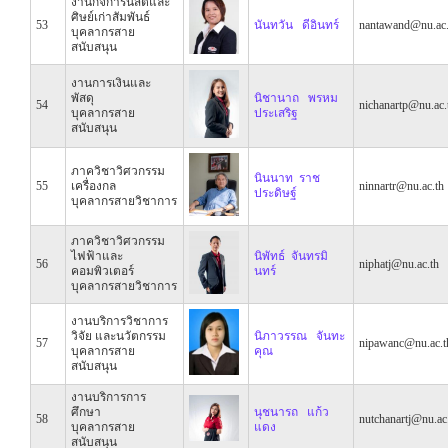
งานกิจการนิสิตและ
ศิษย์เก่าสัมพันธ์
53
นันทวัน ดีอินทร์
nantawand@nu.ac.
บุคลากรสาย
สนับสนุน
งานการเงินและ
พัสดุ
นิชานาถ พรหม
54
nichanartp@nu.ac.
บุคลากรสาย
ประเสริฐ
สนับสนุน
ภาควิชาวิศวกรรม
นินนาท ราช
55
เครื่องกล
ninnartr@nu.ac.th
ประดิษฐ์
บุคลากรสายวิชาการ
ภาควิชาวิศวกรรม
ไฟฟ้าและ
นิพัทธ์ จันทรมิ
56
niphatj@nu.ac.th
คอมพิวเตอร์
นทร์
บุคลากรสายวิชาการ
งานบริการวิชาการ
วิจัย และนวัตกรรม
นิภาวรรณ จันทะ
57
nipawanc@nu.ac.t
บุคลากรสาย
คุณ
สนับสนุน
งานบริการการ
ศึกษา
นุชนารถ แก้ว
58
nutchanartj@nu.ac
บุคลากรสาย
แดง
สนับสนุน