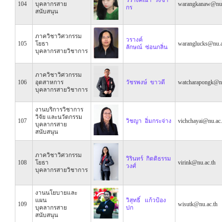
104
บุคลากรสาย
warangkanaw@nu.
กร
สนับสนุน
ภาควิชาวิศวกรรม
วรางค์
105
โยธา
waranglucks@nu.a
ลักษณ์ ซ่อนกลิ่น
บุคลากรสายวิชาการ
ภาควิชาวิศวกรรม
106
อุตสาหการ
วัชรพงษ์ ขาวดี
watcharapongk@nu
บุคลากรสายวิชาการ
งานบริการวิชาการ
วิจัย และนวัตกรรม
107
วิชญา อิ่มกระจ่าง
vichchayai@nu.ac.
บุคลากรสาย
สนับสนุน
ภาควิชาวิศวกรรม
วิรินทร์ กิตติธรรม
108
โยธา
virink@nu.ac.th
วงศ์
บุคลากรสายวิชาการ
งานนโยบายและ
แผน
วิสุทธิ์ แก้วป้อง
109
wisutk@nu.ac.th
บุคลากรสาย
ปก
สนับสนุน