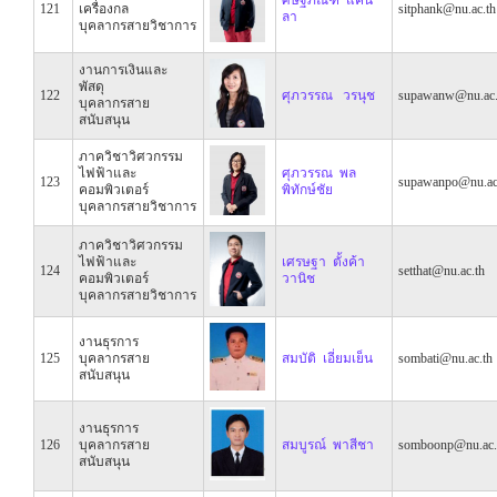
121
เครื่องกล
sitphank@nu.ac.th
ลา
บุคลากรสายวิชาการ
งานการเงินและ
พัสดุ
122
ศุภวรรณ วรนุช
supawanw@nu.ac.
บุคลากรสาย
สนับสนุน
ภาควิชาวิศวกรรม
ไฟฟ้าและ
ศุภวรรณ พล
123
supawanpo@nu.ac
คอมพิวเตอร์
พิทักษ์ชัย
บุคลากรสายวิชาการ
ภาควิชาวิศวกรรม
ไฟฟ้าและ
เศรษฐา ตั้งค้า
124
setthat@nu.ac.th
คอมพิวเตอร์
วานิช
บุคลากรสายวิชาการ
งานธุรการ
125
บุคลากรสาย
สมบัติ เอี่ยมเย็น
sombati@nu.ac.th
สนับสนุน
งานธุรการ
126
บุคลากรสาย
สมบูรณ์ พาสีชา
somboonp@nu.ac.
สนับสนุน