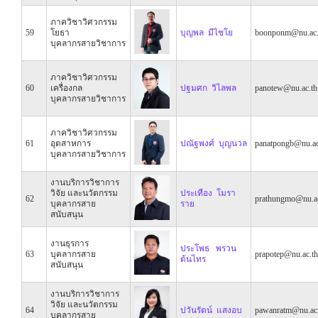
ภาควิชาวิศวกรรม
59
โยธา
บุญพล มีไชโย
boonponm@nu.ac.
บุคลากรสายวิชาการ
ภาควิชาวิศวกรรม
60
เครื่องกล
ปฐมศก วิไลพล
panotew@nu.ac.th
บุคลากรสายวิชาการ
ภาควิชาวิศวกรรม
61
อุตสาหการ
ปณัฐพงศ์ บุญนวล
panatpongb@nu.ac
บุคลากรสายวิชาการ
งานบริการวิชาการ
วิจัย และนวัตกรรม
ประเทือง โมรา
62
prathungmo@nu.ac
บุคลากรสาย
ราย
สนับสนุน
งานธุรการ
ประโพธ พรวน
63
บุคลากรสาย
prapotep@nu.ac.th
ต้นไทร
สนับสนุน
งานบริการวิชาการ
วิจัย และนวัตกรรม
64
ปวันรัตน์ แสงอบ
pawanratm@nu.ac.
บุคลากรสาย