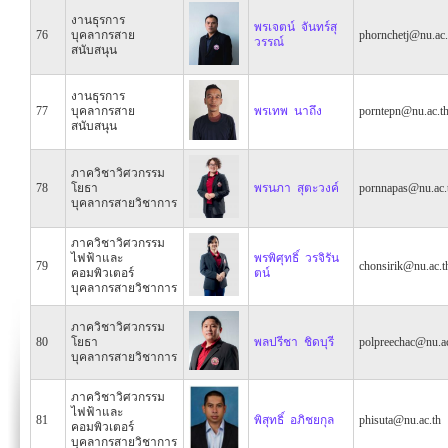
งานธุรการ
พรเจตน์ จันทร์สุ
76
บุคลากรสาย
phornchetj@nu.ac.
วรรณ์
สนับสนุน
งานธุรการ
77
บุคลากรสาย
พรเทพ นาถึง
porntepn@nu.ac.t
สนับสนุน
ภาควิชาวิศวกรรม
78
โยธา
พรนภา สุตะวงค์
pornnapas@nu.ac.
บุคลากรสายวิชาการ
ภาควิชาวิศวกรรม
ไฟฟ้าและ
พรพิศุทธิ์ วรจิรัน
79
chonsirik@nu.ac.t
คอมพิวเตอร์
ตน์
บุคลากรสายวิชาการ
ภาควิชาวิศวกรรม
80
โยธา
พลปรีชา ชิดบุรี
polpreechac@nu.ac
บุคลากรสายวิชาการ
ภาควิชาวิศวกรรม
ไฟฟ้าและ
81
พิสุทธิ์ อภิชยกุล
phisuta@nu.ac.th
คอมพิวเตอร์
บุคลากรสายวิชาการ