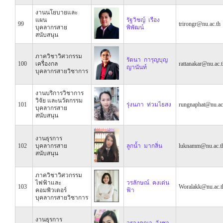
งานนโยบายและ
แผน
รัฐวิชญ์ เรือง
99
trirongr@nu.ac.th
บุคลากรสาย
พิพัฒน์
สนับสนุน
ภาควิชาวิศวกรรม
รัตนา การุญบุญ
100
เครื่องกล
rattanakar@nu.ac.
ญานันท์
บุคลากรสายวิชาการ
งานบริการวิชาการ
วิจัย และนวัตกรรม
101
รุ่งนภา ท่วมไธสง
rungnaphat@nu.ac
บุคลากรสาย
สนับสนุน
งานธุรการ
102
บุคลากรสาย
ลูกน้ำ มากลิ่น
luknamm@nu.ac.t
สนับสนุน
ภาควิชาวิศวกรรม
ไฟฟ้าและ
วรลักษณ์ คงเด่น
103
Woralakk@nu.ac.t
คอมพิวเตอร์
ฟ้า
บุคลากรสายวิชาการ
งานธุรการ
วรางคณา วังชา