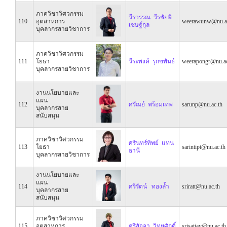
ภาควิชาวิศวกรรม
วีรวรรณ วีรชัยพิ
110
อุตสาหการ
weerawunw@nu.ac
เชษฐ์กุล
บุคลากรสายวิชาการ
ภาควิชาวิศวกรรม
111
โยธา
วีระพงค์ รุกขพันธ์
weerapongr@nu.ac
บุคลากรสายวิชาการ
งานนโยบายและ
แผน
112
ศรัณย์ พร้อมเทพ
sarunp@nu.ac.th
บุคลากรสาย
สนับสนุน
ภาควิชาวิศวกรรม
ศรินทร์ทิพย์ แทน
113
โยธา
sarintipt@nu.ac.th
ธานี
บุคลากรสายวิชาการ
งานนโยบายและ
แผน
114
ศรีรัตน์ ทองล้ำ
sriratt@nu.ac.th
บุคลากรสาย
สนับสนุน
ภาควิชาวิศวกรรม
115
อุตสาหการ
ศรีสัจจา วิทยศักดิ์
srisatjav@nu.ac.th