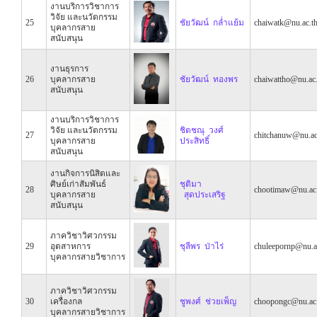
งานบริการวิชาการ
วิจัย และนวัตกรรม
25
ชัยวัฒน์ กล่ำแย้ม
chaiwatk@nu.ac.t
บุคลากรสาย
สนับสนุน
งานธุรการ
26
บุคลากรสาย
ชัยวัฒน์ ทองพร
chaiwattho@nu.ac.
สนับสนุน
งานบริการวิชาการ
วิจัย และนวัตกรรม
ชิตชณุ วงศ์
27
chitchanuw@nu.ac
บุคลากรสาย
ประสิทธิ์
สนับสนุน
งานกิจการนิสิตและ
ศิษย์เก่าสัมพันธ์
ชุติมา
28
chootimaw@nu.ac.
บุคลากรสาย
สุดประเสริฐ
สนับสนุน
ภาควิชาวิศวกรรม
29
อุตสาหการ
ชุลีพร ป่าไร่
chuleepornp@nu.a
บุคลากรสายวิชาการ
ภาควิชาวิศวกรรม
30
เครื่องกล
ชูพงศ์ ช่วยเพ็ญ
choopongc@nu.ac.
บุคลากรสายวิชาการ