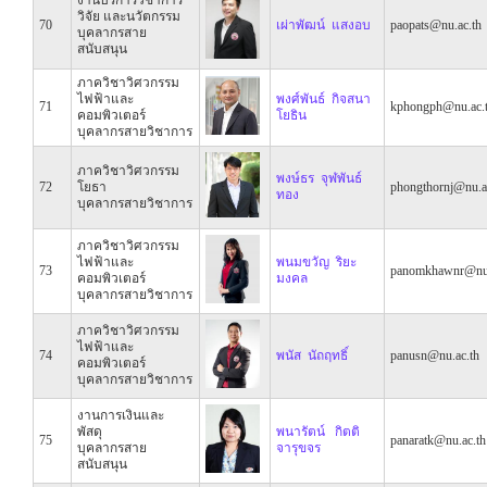
วิจัย และนวัตกรรม
70
เผ่าพัฒน์ แสงอบ
paopats@nu.ac.th
บุคลากรสาย
สนับสนุน
ภาควิชาวิศวกรรม
ไฟฟ้าและ
พงศ์พันธ์ กิจสนา
71
kphongph@nu.ac.
คอมพิวเตอร์
โยธิน
บุคลากรสายวิชาการ
ภาควิชาวิศวกรรม
พงษ์ธร จุฬพันธ์
72
โยธา
phongthornj@nu.a
ทอง
บุคลากรสายวิชาการ
ภาควิชาวิศวกรรม
ไฟฟ้าและ
พนมขวัญ ริยะ
73
panomkhawnr@nu.
คอมพิวเตอร์
มงคล
บุคลากรสายวิชาการ
ภาควิชาวิศวกรรม
ไฟฟ้าและ
74
พนัส นัถฤทธิ์
panusn@nu.ac.th
คอมพิวเตอร์
บุคลากรสายวิชาการ
งานการเงินและ
พัสดุ
พนารัตน์ กิตติ
75
panaratk@nu.ac.th
บุคลากรสาย
จารุขจร
สนับสนุน