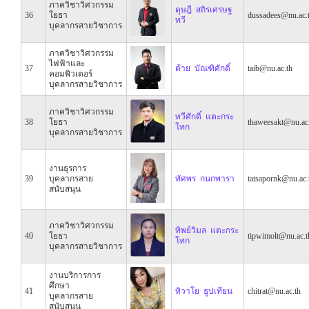
ภาควิชาวิศวกรรม
ดุษฎี สถิรเศรษฐ
36
โยธา
dussadees@nu.ac.
ทวี
บุคลากรสายวิชาการ
ภาควิชาวิศวกรรม
ไฟฟ้าและ
37
ต้าย บัณฑิศักดิ์
taib@nu.ac.th
คอมพิวเตอร์
บุคลากรสายวิชาการ
ภาควิชาวิศวกรรม
ทวีศักดิ์ แตะกระ
38
โยธา
thaweesakt@nu.ac
โทก
บุคลากรสายวิชาการ
งานธุรการ
39
บุคลากรสาย
ทัศพร กนกพารา
tatsapornk@nu.ac.
สนับสนุน
ภาควิชาวิศวกรรม
ทิพย์วิมล แตะกระ
40
โยธา
tipwimolt@nu.ac.t
โทก
บุคลากรสายวิชาการ
งานบริการการ
ศึกษา
41
ทิวาโย ธูปเทียน
chitrat@nu.ac.th
บุคลากรสาย
สนับสนุน