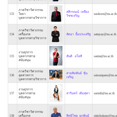
ภาควิชาวิศวกรรม
สสิกรณณ์ เหลือง
133
โยธา
sasikorn@nu.ac.th
วิชชเจริญ
บุคลากรสายวิชาการ
ภาควิชาวิศวกรรม
134
เครื่องกล
สัตยา ยิ้มประเสริฐ
sattayay@nu.ac.th
บุคลากรสายวิชาการ
งานธุรการ
135
บุคลากรสาย
สันติ อโหสิ
santia@nu.ac.th
สนับสนุน
ภาควิชาวิศวกรรม
สายสัมพันธ์ ซุ้น
136
อุตสาหการ
saisumpans@nu.ac
เจริญ
บุคลากรสายวิชาการ
งานธุรการ
137
บุคลากรสาย
สารินทร์ เติมสุทา
sarinth@nu.ac.th
สนับสนุน
ภาควิชาวิศวกรรม
138
เครื่องกล
สิทธิโชค ผูกพันธุ์
sittichokepo@nu.a