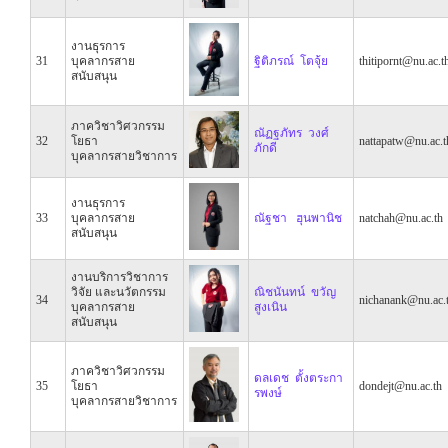
งานธุรการ
31
บุคลากรสาย
ฐิติภรณ์ โตจุ้ย
thitipornt@nu.ac.t
สนับสนุน
ภาควิชาวิศวกรรม
ณัฏฐภัทร วงศ์
32
โยธา
nattapatw@nu.ac.t
ภักดี
บุคลากรสายวิชาการ
งานธุรการ
33
บุคลากรสาย
ณัฐชา ฮุนพานิช
natchah@nu.ac.th
สนับสนุน
งานบริการวิชาการ
วิจัย และนวัตกรรม
ณิชนันทน์ ขวัญ
34
nichanank@nu.ac.
บุคลากรสาย
สูงเนิน
สนับสนุน
ภาควิชาวิศวกรรม
ดลเดช ตั้งตระกา
35
โยธา
dondejt@nu.ac.th
รพงษ์
บุคลากรสายวิชาการ