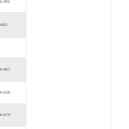
96-3932
64021
96-4015
96-4228
96-4179