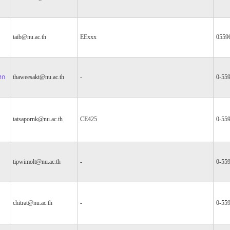
taib@nu.ac.th
EExxx
0559
ทก
thaweesakt@nu.ac.th
-
0-55
tatsapornk@nu.ac.th
CE425
0-55
tipwimolt@nu.ac.th
-
0-55
chitrat@nu.ac.th
-
0-55