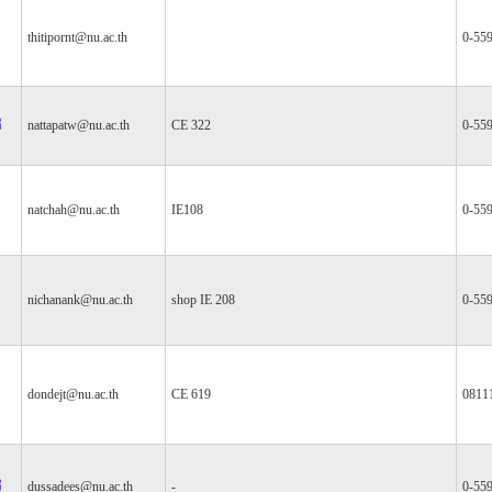
thitipornt@nu.ac.th
0-55
ี
nattapatw@nu.ac.th
CE 322
0-55
natchah@nu.ac.th
IE108
0-55
nichanank@nu.ac.th
shop IE 208
0-55
dondejt@nu.ac.th
CE 619
0811
ี
dussadees@nu.ac.th
-
0-55