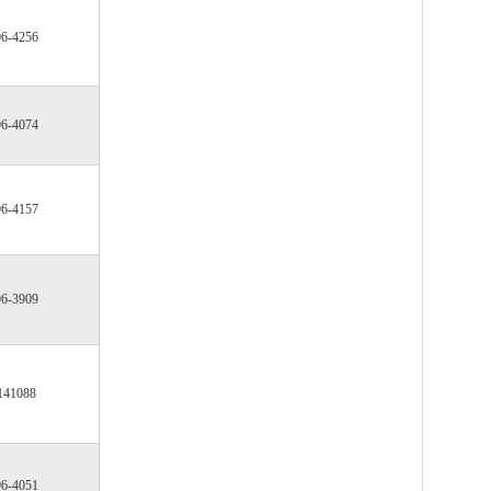
96-4256
96-4074
96-4157
96-3909
141088
96-4051