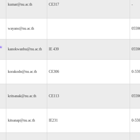
kumar@nu.ac.th
CE317
-
wayans@nu.ac.th
0559
หม
kanokwanbu@nu.ac.th
IE 439
0559
korakodn@nu.ac.th
CE306
0-55
kritsanak@nu.ac.th
CE113
0559
kitsanap@nu.ac.th
IE231
0-55