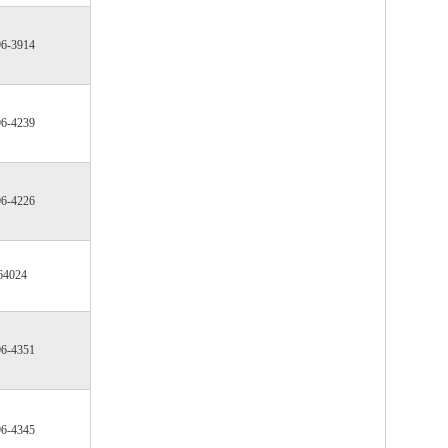
96-3914
96-4239
96-4226
64024
96-4351
96-4345