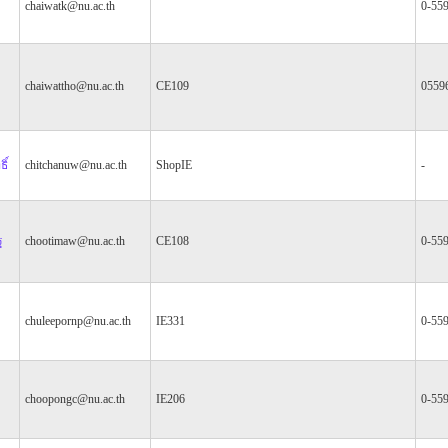
chaiwatk@nu.ac.th
0-55
chaiwattho@nu.ac.th
CE109
0559
ิ์
chitchanuw@nu.ac.th
ShopIE
-
ฐ
chootimaw@nu.ac.th
CE108
0-55
chuleepornp@nu.ac.th
IE331
0-55
choopongc@nu.ac.th
IE206
0-55