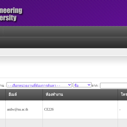
าน :
จาก :
อีเมล์
ห้องทำงาน
โทร
anilw@nu.ac.th
CE226
-