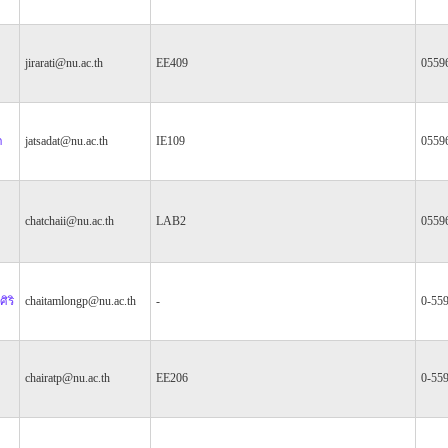
jirarati@nu.ac.th
EE409
0559
ำ
jatsadat@nu.ac.th
IE109
0559
chatchaii@nu.ac.th
LAB2
0559
ิริ
chaitamlongp@nu.ac.th
-
0-55
chairatp@nu.ac.th
EE206
0-55