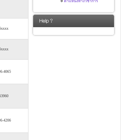
ตำแหน่งทางวิชาการ
6xxxx
6xxxx
96-4065
63960
96-4206