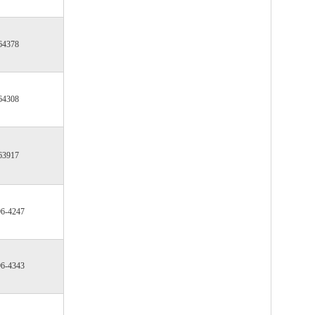
64378
64308
63917
96-4247
96-4343