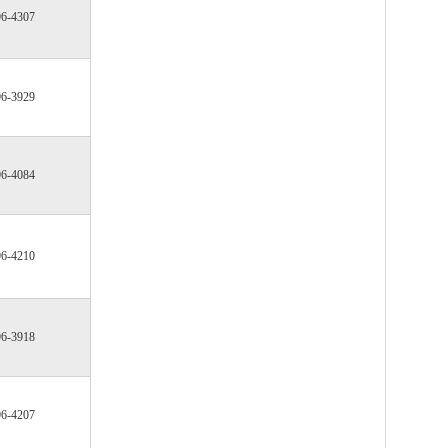
96-4307
96-3929
96-4084
96-4210
96-3918
96-4207