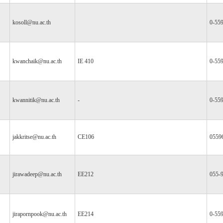
kosoll@nu.ac.th
0-55
kwanchaik@nu.ac.th
IE 410
0-55
kwannitik@nu.ac.th
-
0-55
jakkritse@nu.ac.th
CE106
0559
jirawadeep@nu.ac.th
EE212
055-
jirapornpook@nu.ac.th
EE214
0-55